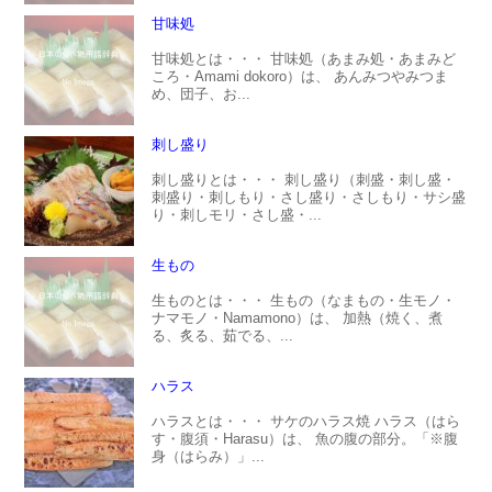
甘味処
甘味処とは・・・ 甘味処（あまみ処・あまみど
ころ・Amami dokoro）は、 あんみつやみつま
め、団子、お...
刺し盛り
刺し盛りとは・・・ 刺し盛り（刺盛・刺し盛・
刺盛り・刺しもり・さし盛り・さしもり・サシ盛
り・刺しモリ・さし盛・...
生もの
生ものとは・・・ 生もの（なまもの・生モノ・
ナマモノ・Namamono）は、 加熱（焼く、煮
る、炙る、茹でる、...
ハラス
ハラスとは・・・ サケのハラス焼 ハラス（はら
す・腹須・Harasu）は、 魚の腹の部分。「※腹
身（はらみ）」...