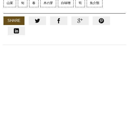
山菜
旬
春
木の芽
白味噌
筍
魚介類
SHARE