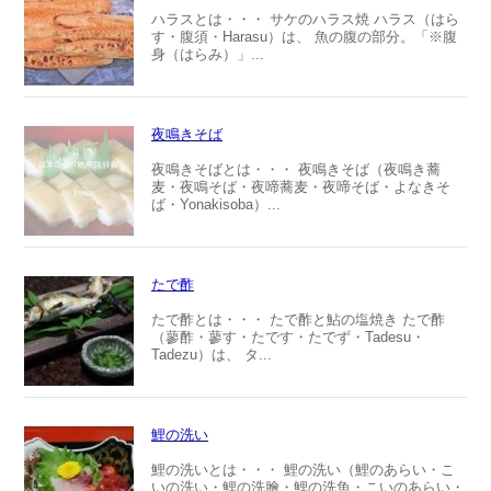
ハラスとは・・・ サケのハラス焼 ハラス（はら
す・腹須・Harasu）は、 魚の腹の部分。「※腹
身（はらみ）」...
夜鳴きそば
夜鳴きそばとは・・・ 夜鳴きそば（夜鳴き蕎
麦・夜鳴そば・夜啼蕎麦・夜啼そば・よなきそ
ば・Yonakisoba）...
たで酢
たで酢とは・・・ たで酢と鮎の塩焼き たで酢
（蓼酢・蓼す・たです・たでず・Tadesu・
Tadezu）は、 タ...
鯉の洗い
鯉の洗いとは・・・ 鯉の洗い（鯉のあらい・こ
いの洗い・鯉の洗膾・鯉の洗魚・こいのあらい・