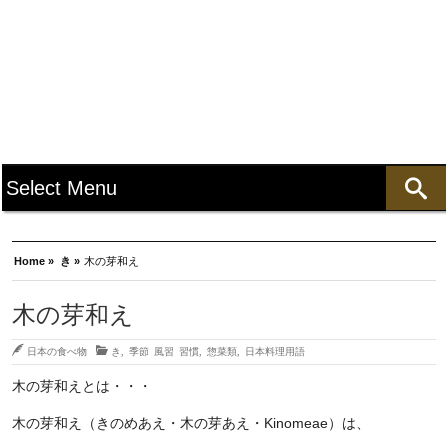
Home »
き »
木の芽和え
木の芽和え
日本の食べ物
き
,
季節 風習 習慣
,
惣菜類
,
日本料理用語
木の芽和えとは・・・
木の芽和え（きのめあえ・木の芽あえ・Kinomeae）は、