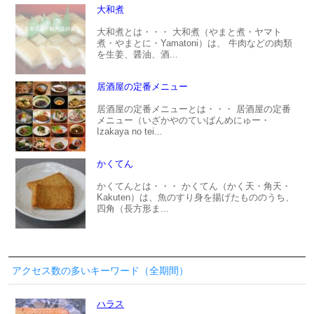
大和煮
大和煮とは・・・ 大和煮（やまと煮・ヤマト
煮・やまとに・Yamatoni）は、 牛肉などの肉類
を生姜、醤油、酒...
居酒屋の定番メニュー
居酒屋の定番メニューとは・・・ 居酒屋の定番
メニュー（いざかやのていばんめにゅー・
Izakaya no tei...
かくてん
かくてんとは・・・ かくてん（かく天・角天・
Kakuten）は、魚のすり身を揚げたもののうち、
四角（長方形ま...
アクセス数の多いキーワード（全期間）
ハラス