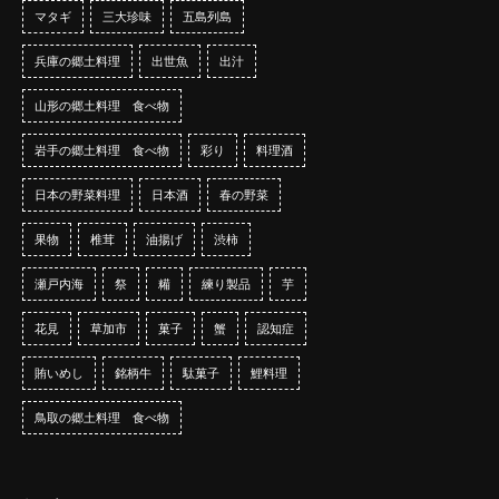
マタギ
三大珍味
五島列島
兵庫の郷土料理
出世魚
出汁
山形の郷土料理 食べ物
岩手の郷土料理 食べ物
彩り
料理酒
日本の野菜料理
日本酒
春の野菜
果物
椎茸
油揚げ
渋柿
瀬戸内海
祭
糒
練り製品
芋
花見
草加市
菓子
蟹
認知症
賄いめし
銘柄牛
駄菓子
鯉料理
鳥取の郷土料理 食べ物