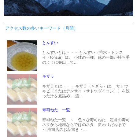
アクセス数の多いキーワード（月間）
とんすい
とんすいとは・・・ とんすい（呑水・トンス
イ・tonsui）は、 小鉢の一種。縁の一部が持ち手
のように突出して...
キザラ
キザラとは・・・ キザラ（きざら）は、 サトウ
キビ（またはテンサイ（サトウダイコン））を絞
った汁を煮詰め、 濃...
寿司ねた 一覧
寿司ねた一覧 ～ 色々な寿司ねた 定番の寿司
ネタから地域ならではのネタ、変わりだねまで
～ 寿司店のお品書き・...