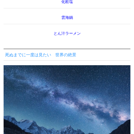
化粧塩
雲海鍋
とん汁ラーメン
死ぬまでに一度は見たい 世界の絶景