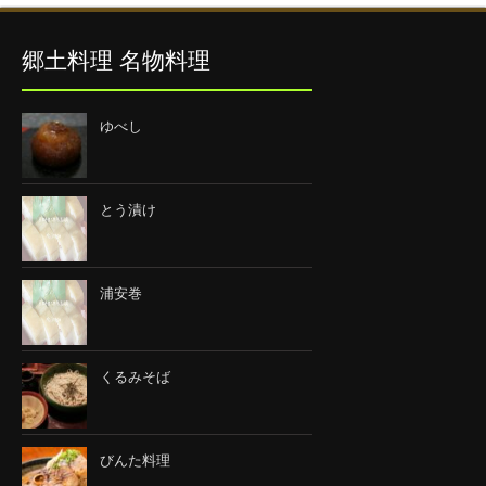
郷土料理 名物料理
ゆべし
とう漬け
浦安巻
くるみそば
びんた料理