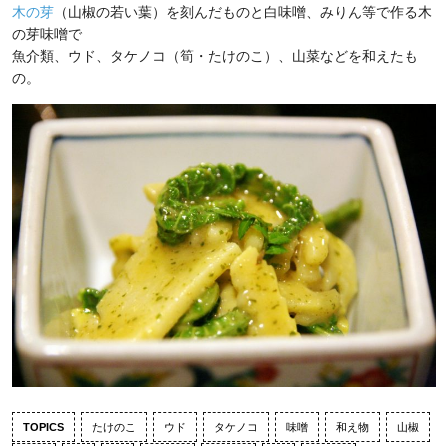
木の芽
（山椒の若い葉）を刻んだものと白味噌、みりん等で作る木
の芽味噌で
魚介類、ウド、タケノコ（筍・たけのこ）、山菜などを和えたも
の。
TOPICS
たけのこ
ウド
タケノコ
味噌
和え物
山椒