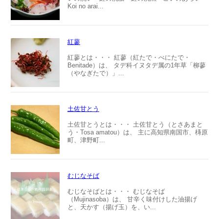
Koi no arai...
紅蓼
紅蓼とは・・・ 紅蓼（紅たで・べにたで・
Benitade）は、 タデ科イヌタデ属の1年草「柳蓼
（やなぎたで）」...
土佐甘とう
土佐甘とうとは・・・ 土佐甘とう（とさあまと
う・Tosa amatou）は、 主に高知県南国市、梼原
町、津野町...
むじなそば
むじなそばとは・・・ むじなそば
（Mujinasoba）は、 甘辛く味付けした油揚げ
と、天かす（揚げ玉）を、い...