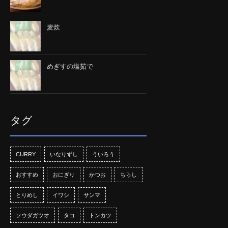
麦炊
めぎすの塩茹で
タグ
CURRY
いなりずし
ういろう
おすすめ
おにぎり
かつお
ちらし
とりめし
イワシ
サンマ
ソウダガツオ
タコ
トンカツ