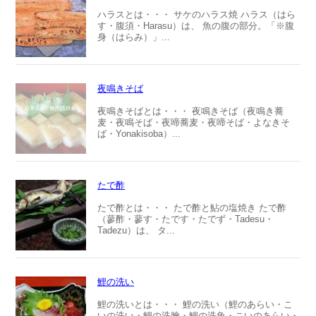
ハラスとは・・・ サケのハラス焼 ハラス（はら
す・腹須・Harasu）は、 魚の腹の部分。「※腹
身（はらみ）」...
夜鳴きそば
夜鳴きそばとは・・・ 夜鳴きそば（夜鳴き蕎
麦・夜鳴そば・夜啼蕎麦・夜啼そば・よなきそ
ば・Yonakisoba）...
たで酢
たで酢とは・・・ たで酢と鮎の塩焼き たで酢
（蓼酢・蓼す・たです・たでず・Tadesu・
Tadezu）は、 タ...
鯉の洗い
鯉の洗いとは・・・ 鯉の洗い（鯉のあらい・こ
いの洗い・鯉の洗膾・鯉の洗魚・こいのあらい・