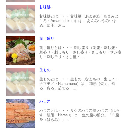
甘味処
甘味処とは・・・ 甘味処（あまみ処・あまみど
ころ・Amami dokoro）は、 あんみつやみつま
め、団子、お...
刺し盛り
刺し盛りとは・・・ 刺し盛り（刺盛・刺し盛・
刺盛り・刺しもり・さし盛り・さしもり・サシ盛
り・刺しモリ・さし盛・...
生もの
生ものとは・・・ 生もの（なまもの・生モノ・
ナマモノ・Namamono）は、 加熱（焼く、煮
る、炙る、茹でる、...
ハラス
ハラスとは・・・ サケのハラス焼 ハラス（はら
す・腹須・Harasu）は、 魚の腹の部分。「※腹
身（はらみ）」...