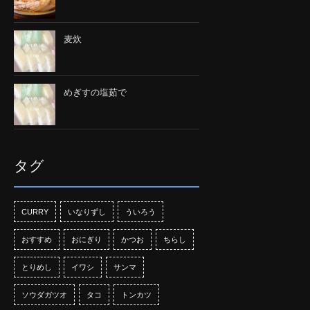
麦炊
めぎすの塩茹で
タグ
CURRY
いなりずし
ういろう
おすすめ
おにぎり
かつお
ちらし
とりめし
イワシ
サンマ
ソウダガツオ
タコ
トンカツ