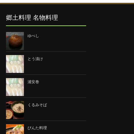
郷土料理 名物料理
ゆべし
とう漬け
浦安巻
くるみそば
びんた料理