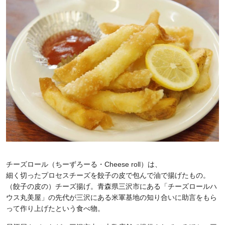
チーズロール（ちーずろーる・Cheese roll）は、
細く切ったプロセスチーズを餃子の皮で包んで油で揚げたもの。
（餃子の皮の）チーズ揚げ。青森県三沢市にある「チーズロールハ
ウス丸美屋」の先代が三沢にある米軍基地の知り合いに助言をもら
って作り上げたという食べ物。