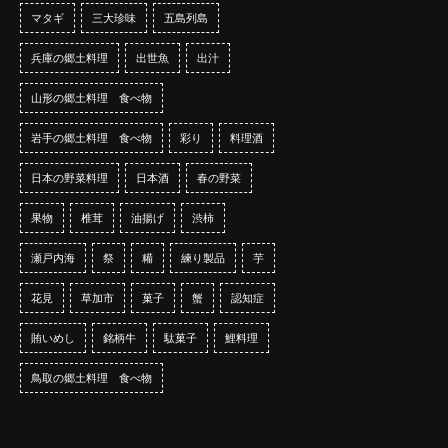
マタギ
三大珍味
五島列島
兵庫の郷土料理
出世魚
出汁
山形の郷土料理 食べ物
岩手の郷土料理 食べ物
彩り
料理酒
日本の野菜料理
日本酒
春の野菜
果物
椎茸
油揚げ
渋柿
瀬戸内海
祭
糒
練り製品
芋
花見
草加市
菓子
蟹
認知症
賄いめし
銘柄牛
駄菓子
鯉料理
鳥取の郷土料理 食べ物