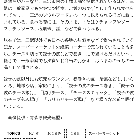
居酒屋やバーなど、三沢市内の十数店舗で提供されているほか、三
沢の一般家庭でもおやつや軽食、ご飯のおかずとして作られ食べら
れており、「三沢のソウルフード」の一つに数えられるほどに親し
まれている。食べる際には、そのまま、またはケチャップやソー
ス、チリソース、塩胡椒、醤油などで食べられる。
現在では、三沢以外でも日本の各地の居酒屋などで提供されている
ほか、スーパーマーケットの総菜コーナーで売られていることも多
い。チーズを切って餃子の皮などで巻き、油で揚げるだけという手
軽さで、一般家庭でも夕食やお弁当のおかず、おつまみのうちの一
品として供される。
餃子の皮以外にも焼売やワンタン、春巻きの皮、湯葉なども用いら
れる。地域や店、家庭により、「餃子の皮のチーズ巻き」「餃子の
皮のチーズ揚げ」「揚げチーズ」「チーズスティック」「餃子の皮
のチーズ包み揚げ」「カリカリチーズ揚げ」など様々な名前で呼ば
れている。
（画像提供：青森県観光連盟）
TOPICS
おかず
おつまみ
つまみ
スーパーマーケット