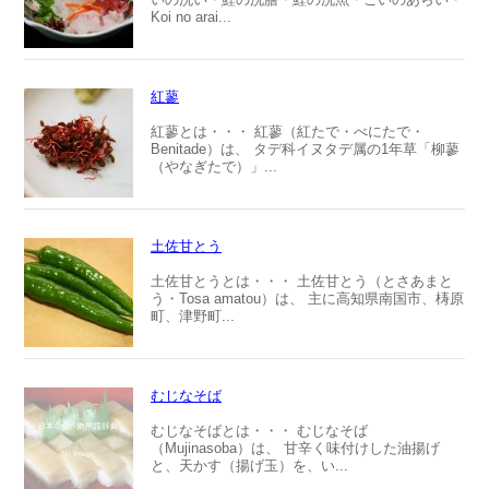
Koi no arai...
紅蓼
紅蓼とは・・・ 紅蓼（紅たで・べにたで・
Benitade）は、 タデ科イヌタデ属の1年草「柳蓼
（やなぎたで）」...
土佐甘とう
土佐甘とうとは・・・ 土佐甘とう（とさあまと
う・Tosa amatou）は、 主に高知県南国市、梼原
町、津野町...
むじなそば
むじなそばとは・・・ むじなそば
（Mujinasoba）は、 甘辛く味付けした油揚げ
と、天かす（揚げ玉）を、い...