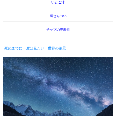
いとこ汁
鯛せんべい
チップの姿寿司
死ぬまでに一度は見たい 世界の絶景