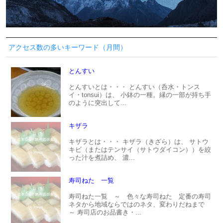
アクセス数の多いキーワード（月間）
とんすい
とんすいとは・・・ とんすい（呑水・トンス
イ・tonsui）は、 小鉢の一種。縁の一部が持ち手
のように突出して...
キザラ
キザラとは・・・ キザラ（きざら）は、 サトウ
キビ（またはテンサイ（サトウダイコン））を絞
った汁を煮詰め、 濃...
寿司ねた 一覧
寿司ねた一覧 ～ 色々な寿司ねた 定番の寿司
ネタから地域ならではのネタ、変わりだねまで
～ 寿司店のお品書き・...