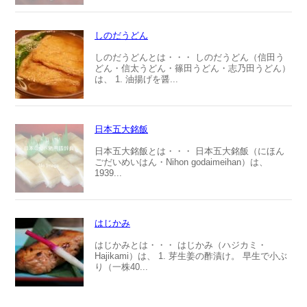
しのだうどん
しのだうどんとは・・・ しのだうどん（信田う
どん・信太うどん・篠田うどん・志乃田うどん）
は、 1. 油揚げを醤...
日本五大銘飯
日本五大銘飯とは・・・ 日本五大銘飯（にほん
ごだいめいはん・Nihon godaimeihan）は、
1939...
はじかみ
はじかみとは・・・ はじかみ（ハジカミ・
Hajikami）は、 1. 芽生姜の酢漬け。 早生で小ぶ
り（一株40...