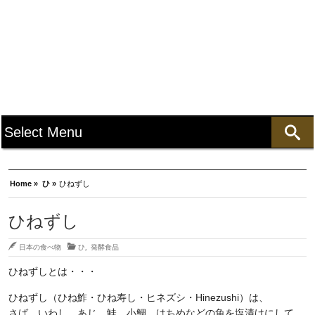
Home »
ひ »
ひねずし
ひねずし
日本の食べ物
ひ
,
発酵食品
ひねずしとは・・・
ひねずし（ひね鮓・ひね寿し・ヒネズシ・Hinezushi）は、
さば、いわし、あじ、鮭、小鯛、はちめなどの魚を塩漬けにして、