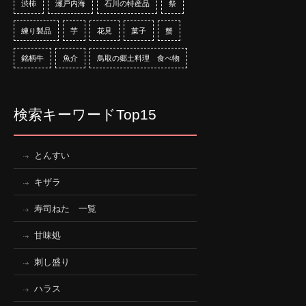
渋柿
瀬戸内海
石川の特産品
祭
練り製品
芋
花見
菓子
蟹
銘柄牛
魚介
鳥取の郷土料理 食べ物
検索キーワードTop15
とんすい
キザラ
寿司ねた 一覧
甘味処
刺し盛り
ハラス