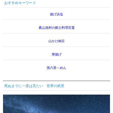
おすすめキーワード
揚げ浜塩
農山漁村の郷土料理百選
山かけ納豆
厚揚げ
孫六茶～めん
死ぬまでに一度は見たい 世界の絶景