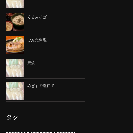
くるみそば
びんた料理
麦炊
めぎすの塩茹で
タグ