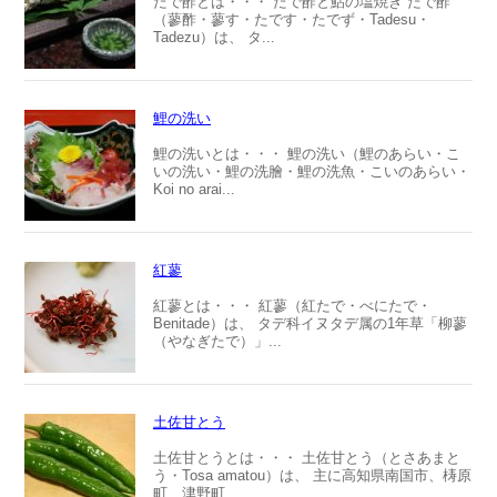
たで酢とは・・・ たで酢と鮎の塩焼き たで酢
（蓼酢・蓼す・たです・たでず・Tadesu・
Tadezu）は、 タ...
鯉の洗い
鯉の洗いとは・・・ 鯉の洗い（鯉のあらい・こ
いの洗い・鯉の洗膾・鯉の洗魚・こいのあらい・
Koi no arai...
紅蓼
紅蓼とは・・・ 紅蓼（紅たで・べにたで・
Benitade）は、 タデ科イヌタデ属の1年草「柳蓼
（やなぎたで）」...
土佐甘とう
土佐甘とうとは・・・ 土佐甘とう（とさあまと
う・Tosa amatou）は、 主に高知県南国市、梼原
町、津野町...