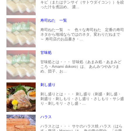
キビ（またはテンサイ（サトウダイコン））を絞
った汁を煮詰め、 濃...
寿司ねた 一覧
寿司ねた一覧 ～ 色々な寿司ねた 定番の寿司
ネタから地域ならではのネタ、変わりだねまで
～ 寿司店のお品書き・...
甘味処
甘味処とは・・・ 甘味処（あまみ処・あまみど
ころ・Amami dokoro）は、 あんみつやみつま
め、団子、お...
刺し盛り
刺し盛りとは・・・ 刺し盛り（刺盛・刺し盛・
刺盛り・刺しもり・さし盛り・さしもり・サシ盛
り・刺しモリ・さし盛・...
ハラス
ハラスとは・・・ サケのハラス焼 ハラス（はら
す・腹須・Harasu）は、 魚の腹の部分。「※腹