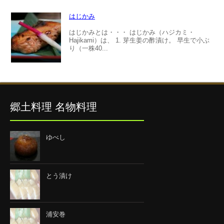
はじかみ
はじかみとは・・・ はじかみ（ハジカミ・
Hajikami）は、 1. 芽生姜の酢漬け。 早生で小ぶ
り（一株40...
郷土料理 名物料理
ゆべし
とう漬け
浦安巻