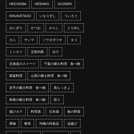
HEGISOBA
HESHIKO
IGONERI
KINUKATSUGI
いなりずし
ういろう
おにぎり
かつお
からし
とりめし
カニ
サンマ
ソウダガツオ
タコ
トンカツ
五島列島
出汁
北海道のスイーツ
千葉の郷土料理 食べ物
家庭料理
山形の郷土料理 食べ物
岩手の郷土料理 食べ物
島らっきょ
島根の郷土料理 食べ物
彩り
揚げカマ
料理酒
日本酒
春の野菜
果物
椎茸
沖縄の特産品
油揚げ