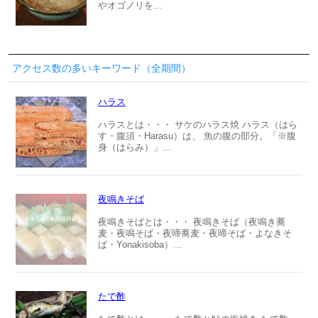
やオゴノリを...
アクセス数の多いキーワード（全期間）
ハラス
ハラスとは・・・ サケのハラス焼 ハラス（はら
す・腹須・Harasu）は、 魚の腹の部分。「※腹
身（はらみ）」...
夜鳴きそば
夜鳴きそばとは・・・ 夜鳴きそば（夜鳴き蕎
麦・夜鳴そば・夜啼蕎麦・夜啼そば・よなきそ
ば・Yonakisoba）...
たで酢