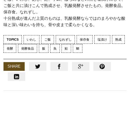
ご飯と共に漬けこんで熟成させ、乳酸発酵させたもの。発酵食品。
保存食。なれずし。
十分熟成が進んだ上質のものは、乳酸発酵ならではのまろやかな酸
味と深い味わいを持ち、骨や皮まで柔らかくなる。
TOPICS
いわし
ご飯
なれずし
保存食
塩漬け
熟成
発酵
発酵食品
飯
魚
鮭
鯛
SHARE