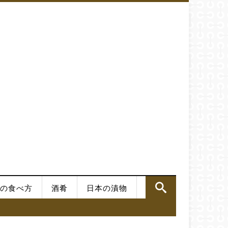
の食べ方
酒肴
日本の漬物