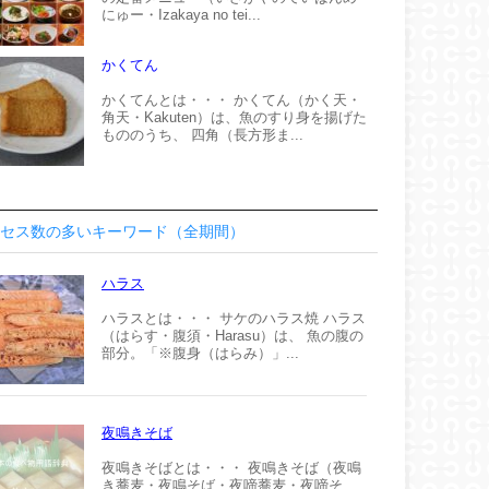
にゅー・Izakaya no tei...
かくてん
かくてんとは・・・ かくてん（かく天・
角天・Kakuten）は、魚のすり身を揚げた
もののうち、 四角（長方形ま...
セス数の多いキーワード（全期間）
ハラス
ハラスとは・・・ サケのハラス焼 ハラス
（はらす・腹須・Harasu）は、 魚の腹の
部分。「※腹身（はらみ）」...
夜鳴きそば
夜鳴きそばとは・・・ 夜鳴きそば（夜鳴
き蕎麦・夜鳴そば・夜啼蕎麦・夜啼そ