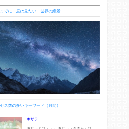
までに一度は見たい 世界の絶景
セス数の多いキーワード（月間）
キザラ
キザラとは・・・ キザラ（きざら）は、