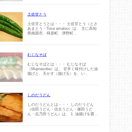
土佐甘とう
土佐甘とうとは・・・ 土佐甘とう（とさ
あまとう・Tosa amatou）は、 主に高知
県南国市、梼原町、津野町...
むじなそば
むじなそばとは・・・ むじなそば
（Mujinasoba）は、 甘辛く味付けした油
揚げと、天かす（揚げ玉）を、い...
しのだうどん
しのだうどんとは・・・ しのだうどん
（信田うどん・信太うどん・篠田うど
ん・志乃田うどん）は、 1. 油揚げを醤...