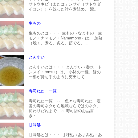
サトウキビ（またはテンサイ（サトウダ
イコン））を絞った汁を煮詰め、 濃...
生もの
生ものとは・・・ 生もの（なまもの・生
モノ・ナマモノ・Namamono）は、 加熱
（焼く、煮る、炙る、茹でる、...
とんすい
とんすいとは・・・ とんすい（呑水・ト
ンスイ・tonsui）は、 小鉢の一種。縁の
一部が持ち手のように突出して...
寿司ねた 一覧
寿司ねた一覧 ～ 色々な寿司ねた 定
番の寿司ネタから地域ならではのネタ、
変わりだねまで ～ 寿司店のお品書
き・...
甘味処
甘味処とは・・・ 甘味処（あまみ処・あ