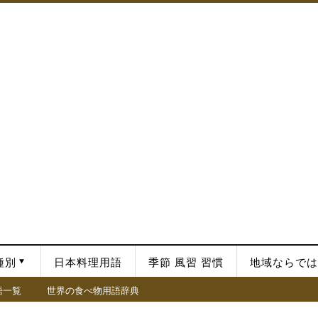
種別
日本料理用語
季節 風習 習慣
地域ならでは
語一覧
世界の食べ物用語辞典