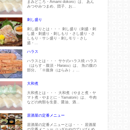
まみどころ・Amami dokoro）は、 あん
みつやみつまめ、団子、お...
刺し盛り
刺し盛りとは・・・ 刺し盛り（刺盛・刺
し盛・刺盛り・刺しもり・さし盛り・さ
しもり・サシ盛り・刺しモリ・さし
盛・...
ハラス
ハラスとは・・・ サケのハラス焼 ハラス
（はらす・腹須・Harasu）は、 魚の腹の
部分。「※腹身（はらみ）」...
大和煮
大和煮とは・・・ 大和煮（やまと煮・ヤ
マト煮・やまとに・Yamatoni）は、 牛肉
などの肉類を生姜、醤油、酒...
居酒屋の定番メニュー
居酒屋の定番メニューとは・・・ 居酒屋
の定番メニュー（いざかやのていばんめ