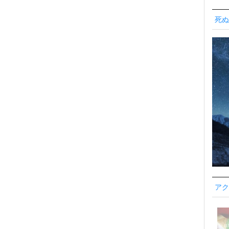
死ぬ
アク