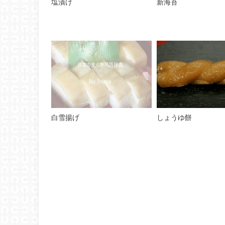
塩漬け
新海苔
白雪揚げ
しょうゆ餅