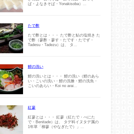
ば・よなきそば・Yonakisoba）...
たで酢
たで酢とは・・・ たで酢と鮎の塩焼き た
で酢（蓼酢・蓼す・たです・たでず・
Tadesu・Tadezu）は、 タ...
鯉の洗い
鯉の洗いとは・・・ 鯉の洗い（鯉のあら
い・こいの洗い・鯉の洗膾・鯉の洗魚・
こいのあらい・Koi no arai...
紅蓼
紅蓼とは・・・ 紅蓼（紅たで・べにた
で・Benitade）は、 タデ科イヌタデ属の
1年草「柳蓼（やなぎたで）」...