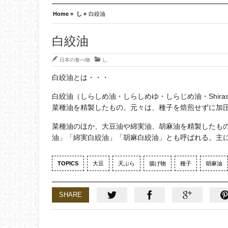
Home »
し »
白絞油
白絞油
日本の食べ物
し
白絞油とは・・・
白絞油（しらしめ油・しらしめゆ・しらじめ油・Shirash
菜種油を精製したもの。元々は、種子を焙煎せずに加
菜種油のほか、大豆油や綿実油、胡麻油を精製したも
油」「綿実白絞油」「胡麻白絞油」とも呼ばれる。主
TOPICS
大豆
天ぷら
揚げ物
種子
胡麻油
SHARE