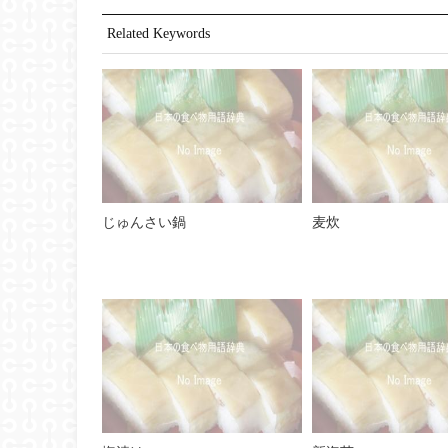
Related Keywords
じゅんさい鍋
麦炊