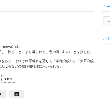
キー
おす
imeyu）は、
圧して搾ることにより得られる、色の薄い油のことを指した。
のもあり、それぞれ原料名を冠して「菜種白絞油」「大豆白絞
に天ぷらなどの揚げ物料理に用いられる。
菜種油