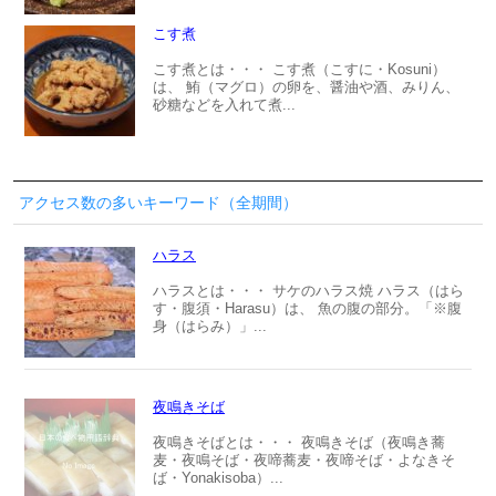
こす煮
こす煮とは・・・ こす煮（こすに・Kosuni）
は、 鮪（マグロ）の卵を、醤油や酒、みりん、
砂糖などを入れて煮...
アクセス数の多いキーワード（全期間）
ハラス
ハラスとは・・・ サケのハラス焼 ハラス（はら
す・腹須・Harasu）は、 魚の腹の部分。「※腹
身（はらみ）」...
夜鳴きそば
夜鳴きそばとは・・・ 夜鳴きそば（夜鳴き蕎
麦・夜鳴そば・夜啼蕎麦・夜啼そば・よなきそ
ば・Yonakisoba）...