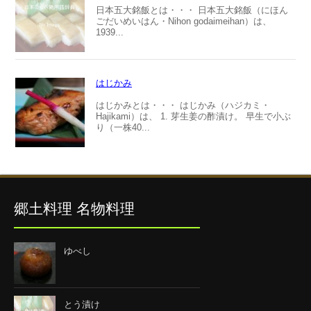
日本五大銘飯とは・・・ 日本五大銘飯（にほん
ごだいめいはん・Nihon godaimeihan）は、
1939...
はじかみ
はじかみとは・・・ はじかみ（ハジカミ・
Hajikami）は、 1. 芽生姜の酢漬け。 早生で小ぶ
り（一株40...
郷土料理 名物料理
ゆべし
とう漬け