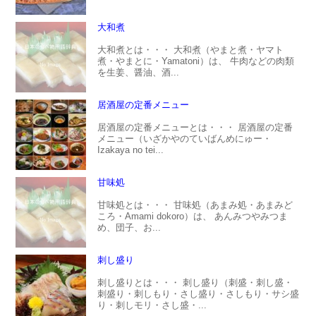
大和煮
大和煮とは・・・ 大和煮（やまと煮・ヤマト
煮・やまとに・Yamatoni）は、 牛肉などの肉類
を生姜、醤油、酒...
居酒屋の定番メニュー
居酒屋の定番メニューとは・・・ 居酒屋の定番
メニュー（いざかやのていばんめにゅー・
Izakaya no tei...
甘味処
甘味処とは・・・ 甘味処（あまみ処・あまみど
ころ・Amami dokoro）は、 あんみつやみつま
め、団子、お...
刺し盛り
刺し盛りとは・・・ 刺し盛り（刺盛・刺し盛・
刺盛り・刺しもり・さし盛り・さしもり・サシ盛
り・刺しモリ・さし盛・...