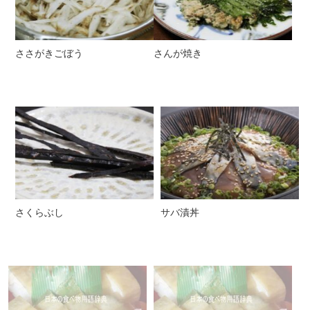
ささがきごぼう
さんが焼き
さくらぶし
サバ漬丼