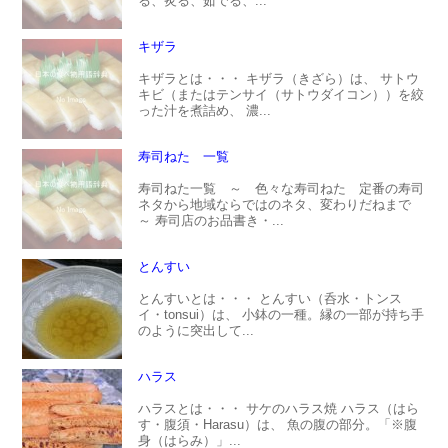
る、炙る、茹でる、...
キザラ
キザラとは・・・ キザラ（きざら）は、 サトウ
キビ（またはテンサイ（サトウダイコン））を絞
った汁を煮詰め、 濃...
寿司ねた 一覧
寿司ねた一覧 ～ 色々な寿司ねた 定番の寿司
ネタから地域ならではのネタ、変わりだねまで
～ 寿司店のお品書き・...
とんすい
とんすいとは・・・ とんすい（呑水・トンス
イ・tonsui）は、 小鉢の一種。縁の一部が持ち手
のように突出して...
ハラス
ハラスとは・・・ サケのハラス焼 ハラス（はら
す・腹須・Harasu）は、 魚の腹の部分。「※腹
身（はらみ）」...