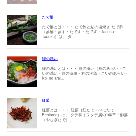
たで酢
たで酢とは・・・ たで酢と鮎の塩焼き たで酢
（蓼酢・蓼す・たです・たでず・Tadesu・
Tadezu）は、 タ...
鯉の洗い
鯉の洗いとは・・・ 鯉の洗い（鯉のあらい・こ
いの洗い・鯉の洗膾・鯉の洗魚・こいのあらい・
Koi no arai...
紅蓼
紅蓼とは・・・ 紅蓼（紅たで・べにたで・
Benitade）は、 タデ科イヌタデ属の1年草「柳蓼
（やなぎたで）」...