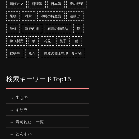
揚げカマ
料理酒
日本酒
春の野菜
果物
椎茸
沖縄の特産品
油揚げ
渋柿
瀬戸内海
石川の特産品
祭
練り製品
芋
花見
菓子
蟹
銘柄牛
魚介
鳥取の郷土料理 食べ物
検索キーワードTop15
生もの
キザラ
寿司ねた 一覧
とんすい