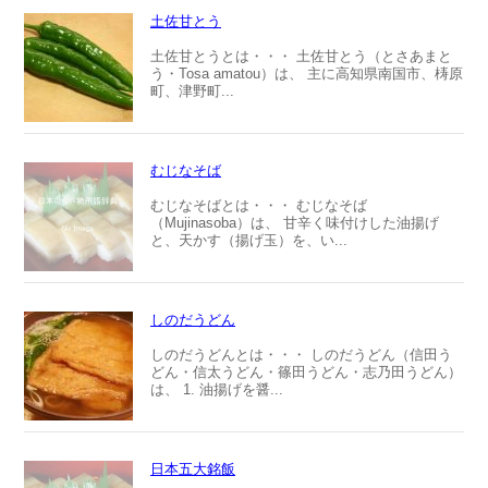
土佐甘とう
土佐甘とうとは・・・ 土佐甘とう（とさあまと
う・Tosa amatou）は、 主に高知県南国市、梼原
町、津野町...
むじなそば
むじなそばとは・・・ むじなそば
（Mujinasoba）は、 甘辛く味付けした油揚げ
と、天かす（揚げ玉）を、い...
しのだうどん
しのだうどんとは・・・ しのだうどん（信田う
どん・信太うどん・篠田うどん・志乃田うどん）
は、 1. 油揚げを醤...
日本五大銘飯