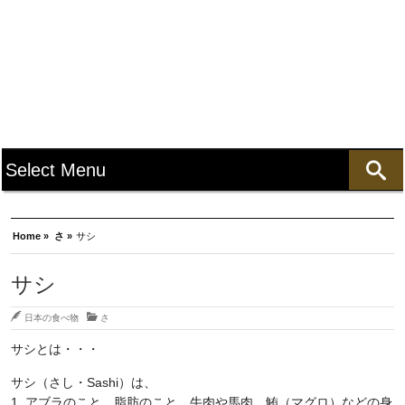
Home »
さ »
サシ
サシ
日本の食べ物
さ
サシとは・・・
サシ（さし・Sashi）は、
1. アブラのこと。脂肪のこと。牛肉や馬肉、鮪（マグロ）などの身