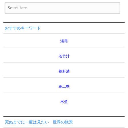
おすすめキーワード
湯霜
若竹汁
養肝漬
細工麩
水煮
死ぬまでに一度は見たい 世界の絶景