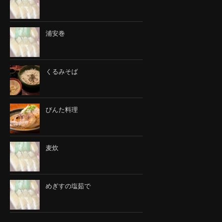
浦安巻
くるみそば
びんた料理
麦炊
めぎすの塩茹で