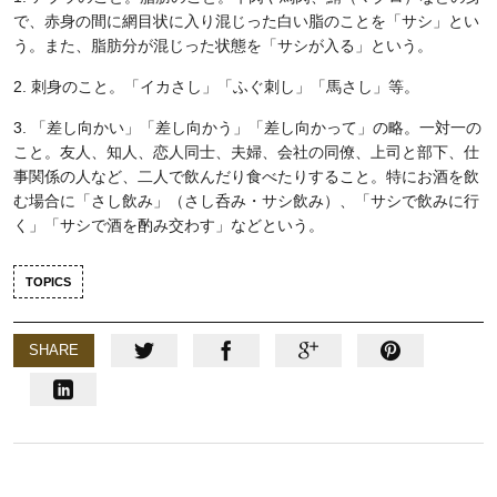
で、赤身の間に網目状に入り混じった白い脂のことを「サシ」とい
う。また、脂肪分が混じった状態を「サシが入る」という。
2. 刺身のこと。「イカさし」「ふぐ刺し」「馬さし」等。
3. 「差し向かい」「差し向かう」「差し向かって」の略。一対一の
こと。友人、知人、恋人同士、夫婦、会社の同僚、上司と部下、仕
事関係の人など、二人で飲んだり食べたりすること。特にお酒を飲
む場合に「さし飲み」（さし呑み・サシ飲み）、「サシで飲みに行
く」「サシで酒を酌み交わす」などという。
TOPICS
SHARE