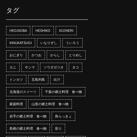
タグ
HEGISOBA
HESHIKO
IGONERI
KINUKATSUGI
いなりずし
ういろう
おにぎり
かつお
からし
とりめし
カニ
サンマ
ソウダガツオ
タコ
トンカツ
五島列島
出汁
北海道のスイーツ
千葉の郷土料理 食べ物
家庭料理
山形の郷土料理 食べ物
岩手の郷土料理 食べ物
島らっきょ
島根の郷土料理 食べ物
彩り