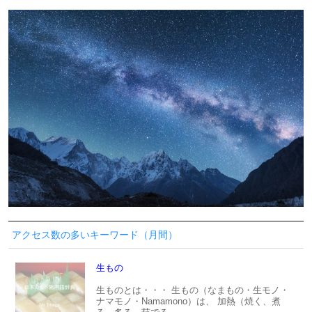
アクセス数の多いキーワード（月間）
生もの
生ものとは・・・ 生もの（なまもの・生モノ・
ナマモノ・Namamono）は、 加熱（焼く、煮