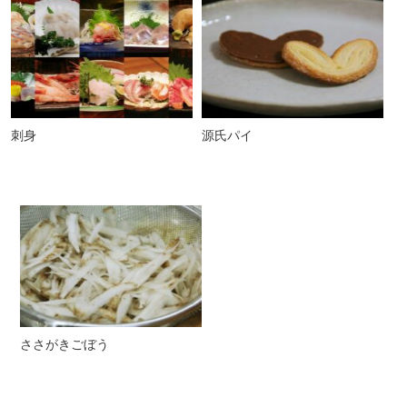
刺身
源氏パイ
ささがきごぼう