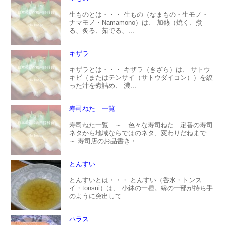
生ものとは・・・ 生もの（なまもの・生モノ・
ナマモノ・Namamono）は、 加熱（焼く、煮
る、炙る、茹でる、...
キザラ
キザラとは・・・ キザラ（きざら）は、 サトウ
キビ（またはテンサイ（サトウダイコン））を絞
った汁を煮詰め、 濃...
寿司ねた 一覧
寿司ねた一覧 ～ 色々な寿司ねた 定番の寿司
ネタから地域ならではのネタ、変わりだねまで
～ 寿司店のお品書き・...
とんすい
とんすいとは・・・ とんすい（呑水・トンス
イ・tonsui）は、 小鉢の一種。縁の一部が持ち手
のように突出して...
ハラス