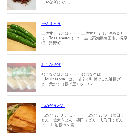
（やなぎたで）」...
土佐甘とう
土佐甘とうとは・・・ 土佐甘とう（とさあまと
う・Tosa amatou）は、 主に高知県南国市、梼原
町、津野町...
むじなそば
むじなそばとは・・・ むじなそば
（Mujinasoba）は、 甘辛く味付けした油揚げ
と、天かす（揚げ玉）を、い...
しのだうどん
しのだうどんとは・・・ しのだうどん（信田う
どん・信太うどん・篠田うどん・志乃田うどん）
は、 1. 油揚げを醤...