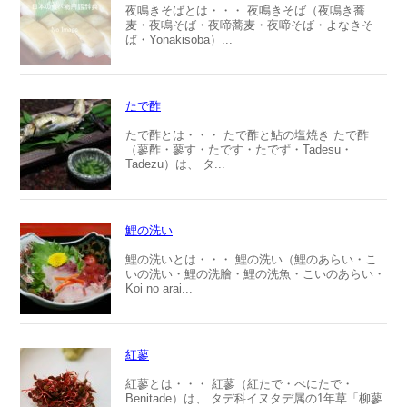
夜鳴きそばとは・・・ 夜鳴きそば（夜鳴き蕎
麦・夜鳴そば・夜啼蕎麦・夜啼そば・よなきそ
ば・Yonakisoba）...
たで酢
たで酢とは・・・ たで酢と鮎の塩焼き たで酢
（蓼酢・蓼す・たです・たでず・Tadesu・
Tadezu）は、 タ...
鯉の洗い
鯉の洗いとは・・・ 鯉の洗い（鯉のあらい・こ
いの洗い・鯉の洗膾・鯉の洗魚・こいのあらい・
Koi no arai...
紅蓼
紅蓼とは・・・ 紅蓼（紅たで・べにたで・
Benitade）は、 タデ科イヌタデ属の1年草「柳蓼