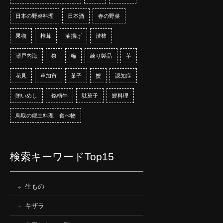
日本の野菜料理
日本酒
春の野菜
果物
椎茸
油揚げ
渋柿
瀬戸内海
祭
糒
練り製品
芋
花見
草加市
菓子
蟹
認知症
賄いめし
銘柄牛
駄菓子
鯉料理
鳥取の郷土料理 食べ物
検索キーワードTop15
生もの
キザラ