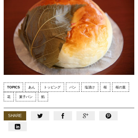
TOPICS
あん
トッピング
パン
塩漬け
桜
桜の葉
花
菓子パン
餡
SHARE