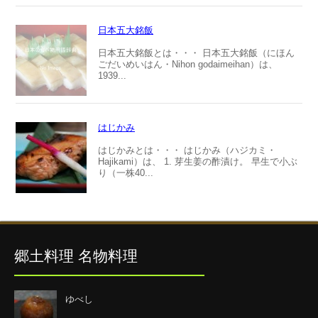
日本五大銘飯
日本五大銘飯とは・・・ 日本五大銘飯（にほん
ごだいめいはん・Nihon godaimeihan）は、
1939...
はじかみ
はじかみとは・・・ はじかみ（ハジカミ・
Hajikami）は、 1. 芽生姜の酢漬け。 早生で小ぶ
り（一株40...
郷土料理 名物料理
ゆべし