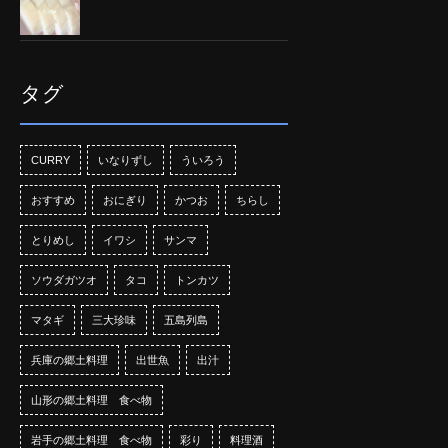
タグ
CURRY
いなりずし
ういろう
おすすめ
おにぎり
かつお
ちらし
とりめし
イワシ
サンマ
ソウダガツオ
タコ
トンカツ
マタギ
三大珍味
五島列島
兵庫の郷土料理
出世魚
出汁
山形の郷土料理 食べ物
岩手の郷土料理 食べ物
彩り
料理酒