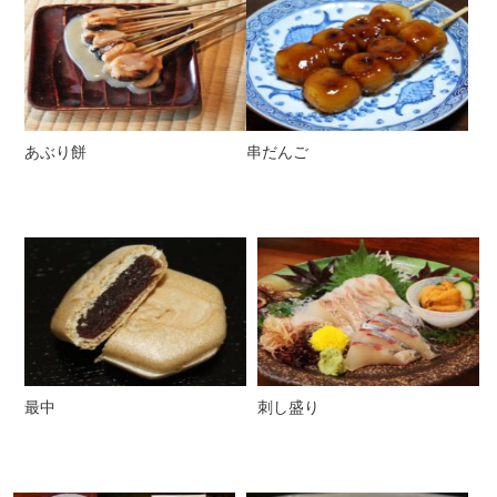
あぶり餅
串だんご
最中
刺し盛り