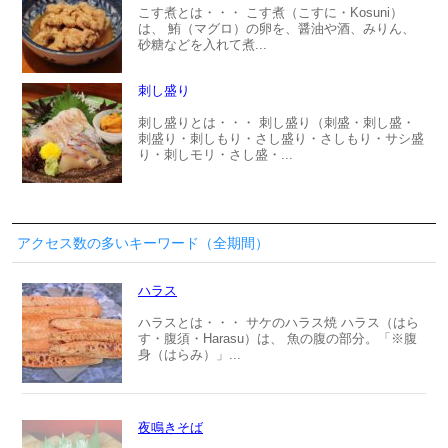
こす煮とは・・・ こす煮（こすに・Kosuni）
は、 鮪（マグロ）の卵を、醤油や酒、みりん、
砂糖などを入れて煮...
刺し盛り
刺し盛りとは・・・ 刺し盛り（刺盛・刺し盛・
刺盛り・刺しもり・さし盛り・さしもり・サシ盛
り・刺しモリ・さし盛・...
アクセス数の多いキーワード（全期間）
ハラス
ハラスとは・・・ サケのハラス焼 ハラス（はら
す・腹須・Harasu）は、 魚の腹の部分。「※腹
身（はらみ）」...
夜鳴きそば