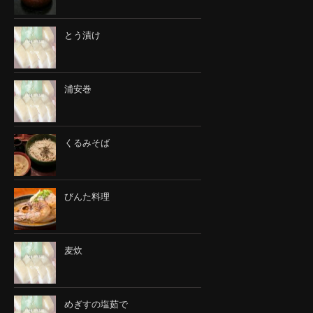
とう漬け
浦安巻
くるみそば
びんた料理
麦炊
めぎすの塩茹で