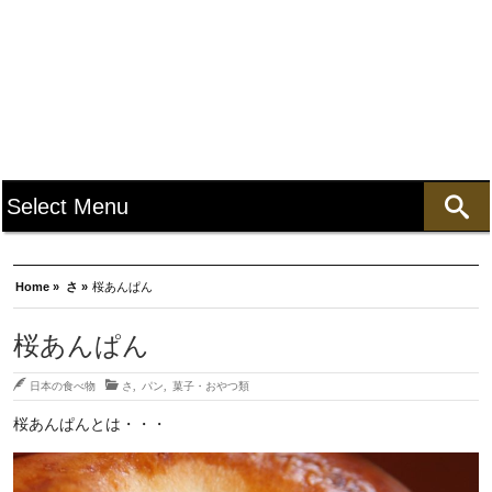
Home »
さ »
桜あんぱん
桜あんぱん
日本の食べ物
さ
,
パン
,
菓子・おやつ類
桜あんぱんとは・・・