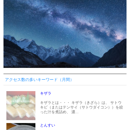
アクセス数の多いキーワード（月間）
キザラ
キザラとは・・・ キザラ（きざら）は、 サトウ
キビ（またはテンサイ（サトウダイコン））を絞
った汁を煮詰め、 濃...
とんすい