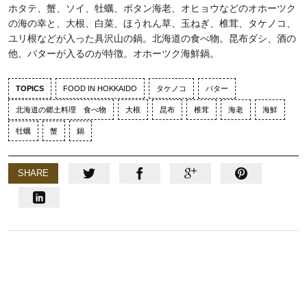
ホタテ、蟹、ソイ、牡蠣、ボタン海老、オヒョウなどのオホーツク
の海の幸と、大根、白菜、ほうれん草、玉ねぎ、椎茸、タケノコ、
ユリ根などが入った具沢山の鍋。北海道の食べ物。昆布ダシ、酒の
他、バターが入るのが特徴。オホーツク海鮮鍋。
TOPICS
FOOD IN HOKKAIDO
タケノコ
バター
北海道の郷土料理 食べ物
大根
昆布
椎茸
海老
海鮮
牡蠣
蟹
鍋
SHARE