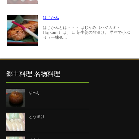
はじかみ
はじかみとは・・・ はじかみ（ハジカミ・
Hajikami）は、 1. 芽生姜の酢漬け。 早生で小ぶ
り（一株40...
郷土料理 名物料理
ゆべし
とう漬け