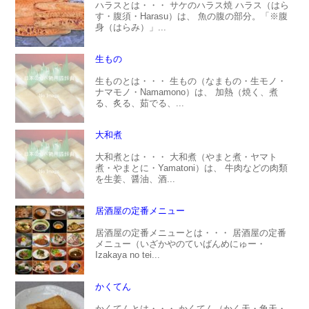
ハラスとは・・・ サケのハラス焼 ハラス（はら
す・腹須・Harasu）は、 魚の腹の部分。「※腹
身（はらみ）」...
生もの
生ものとは・・・ 生もの（なまもの・生モノ・
ナマモノ・Namamono）は、 加熱（焼く、煮
る、炙る、茹でる、...
大和煮
大和煮とは・・・ 大和煮（やまと煮・ヤマト
煮・やまとに・Yamatoni）は、 牛肉などの肉類
を生姜、醤油、酒...
居酒屋の定番メニュー
居酒屋の定番メニューとは・・・ 居酒屋の定番
メニュー（いざかやのていばんめにゅー・
Izakaya no tei...
かくてん
かくてんとは・・・ かくてん（かく天・角天・