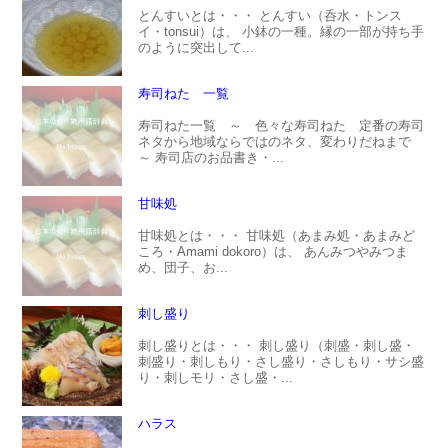
とんすいとは・・・ とんすい（呑水・トンス
イ・tonsui）は、 小鉢の一種。縁の一部が持ち手
のように突出して...
寿司ねた 一覧
寿司ねた一覧 ～ 色々な寿司ねた 定番の寿司
ネタから地域ならではのネタ、変わりだねまで
～ 寿司店のお品書き・...
甘味処
甘味処とは・・・ 甘味処（あまみ処・あまみど
ころ・Amami dokoro）は、 あんみつやみつま
め、団子、お...
刺し盛り
刺し盛りとは・・・ 刺し盛り（刺盛・刺し盛・
刺盛り・刺しもり・さし盛り・さしもり・サシ盛
り・刺しモリ・さし盛・...
ハラス