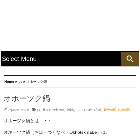
Home »
お »
オホーツク鍋
オホーツク鍋
Japanese cuisine
お
,
北海道の食べ物
,
地域ならではの食べ方等
,
郷土料理 名物料理
オホーツク鍋とは・・・
オホーツク鍋（おほーつくなべ・Okhotsk nabe）は、