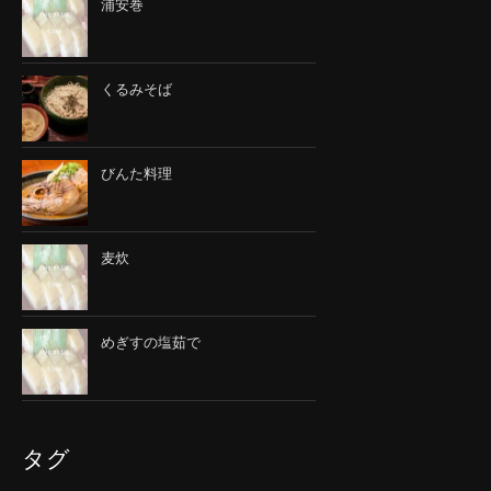
浦安巻
くるみそば
びんた料理
麦炊
めぎすの塩茹で
タグ