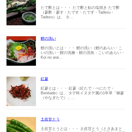
たで酢とは・・・ たで酢と鮎の塩焼き たで酢
（蓼酢・蓼す・たです・たでず・Tadesu・
Tadezu）は、 タ...
鯉の洗い
鯉の洗いとは・・・ 鯉の洗い（鯉のあらい・こ
いの洗い・鯉の洗膾・鯉の洗魚・こいのあらい・
Koi no arai...
紅蓼
紅蓼とは・・・ 紅蓼（紅たで・べにたで・
Benitade）は、 タデ科イヌタデ属の1年草「柳蓼
（やなぎたで）」...
土佐甘とう
土佐甘とうとは・・・ 土佐甘とう（とさあまと