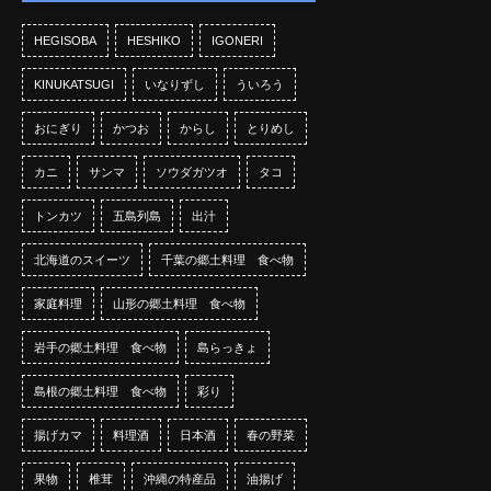
HEGISOBA
HESHIKO
IGONERI
KINUKATSUGI
いなりずし
ういろう
おにぎり
かつお
からし
とりめし
カニ
サンマ
ソウダガツオ
タコ
トンカツ
五島列島
出汁
北海道のスイーツ
千葉の郷土料理 食べ物
家庭料理
山形の郷土料理 食べ物
岩手の郷土料理 食べ物
島らっきょ
島根の郷土料理 食べ物
彩り
揚げカマ
料理酒
日本酒
春の野菜
果物
椎茸
沖縄の特産品
油揚げ