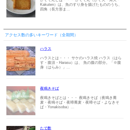
Kakuten）は、魚のすり身を揚げたもののうち、
四角（長方形ま...
アクセス数の多いキーワード（全期間）
ハラス
ハラスとは・・・ サケのハラス焼 ハラス（はら
す・腹須・Harasu）は、 魚の腹の部分。「※腹
身（はらみ）」...
夜鳴きそば
夜鳴きそばとは・・・ 夜鳴きそば（夜鳴き蕎
麦・夜鳴そば・夜啼蕎麦・夜啼そば・よなきそ
ば・Yonakisoba）...
たで酢