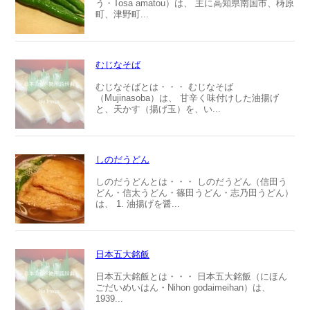
う・Tosa amatou）は、 主に高知県南国市、梼原
町、津野町...
むじなそば
むじなそばとは・・・ むじなそば
（Mujinasoba）は、 甘辛く味付けした油揚げ
と、天かす（揚げ玉）を、い...
しのだうどん
しのだうどんとは・・・ しのだうどん（信田う
どん・信太うどん・篠田うどん・志乃田うどん）
は、 1. 油揚げを醤...
日本五大銘飯
日本五大銘飯とは・・・ 日本五大銘飯（にほん
ごだいめいはん・Nihon godaimeihan）は、
1939...