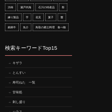
渋柿
瀬戸内海
石川の特産品
祭
練り製品
芋
花見
菓子
蟹
銘柄牛
魚介
鳥取の郷土料理 食べ物
検索キーワードTop15
キザラ
とんすい
寿司ねた 一覧
甘味処
刺し盛り
ハラス