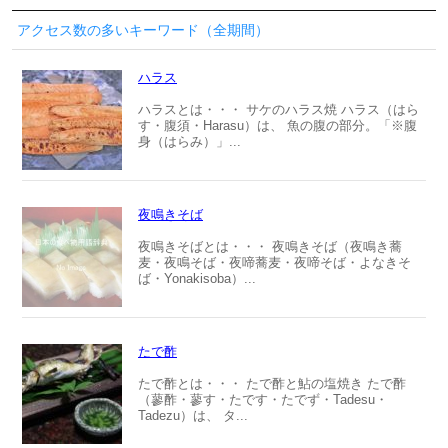
アクセス数の多いキーワード（全期間）
ハラス
ハラスとは・・・ サケのハラス焼 ハラス（はら
す・腹須・Harasu）は、 魚の腹の部分。「※腹
身（はらみ）」...
夜鳴きそば
夜鳴きそばとは・・・ 夜鳴きそば（夜鳴き蕎
麦・夜鳴そば・夜啼蕎麦・夜啼そば・よなきそ
ば・Yonakisoba）...
たで酢
たで酢とは・・・ たで酢と鮎の塩焼き たで酢
（蓼酢・蓼す・たです・たでず・Tadesu・
Tadezu）は、 タ...