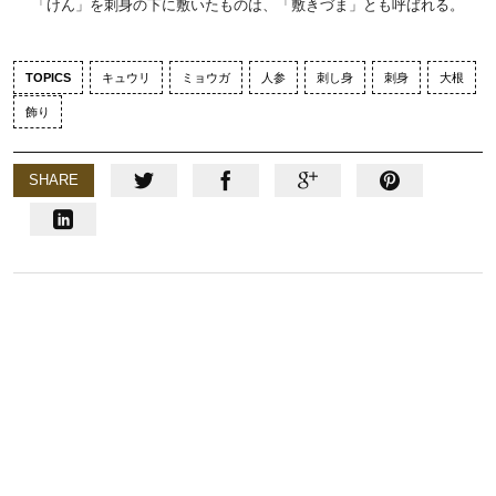
「けん」を刺身の下に敷いたものは、「敷きづま」とも呼ばれる。
TOPICS
キュウリ
ミョウガ
人参
刺し身
刺身
大根
飾り
SHARE