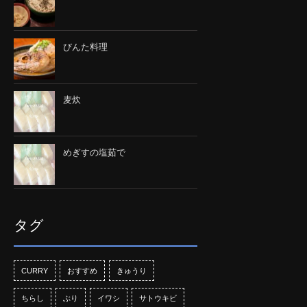
びんた料理
麦炊
めぎすの塩茹で
タグ
CURRY
おすすめ
きゅうり
ちらし
ぶり
イワシ
サトウキビ