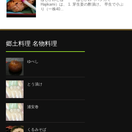
Hajikami）は、 1. 芽生姜の酢漬け。 早生で小ぶ
り（一株40...
郷土料理 名物料理
ゆべし
とう漬け
浦安巻
くるみそば