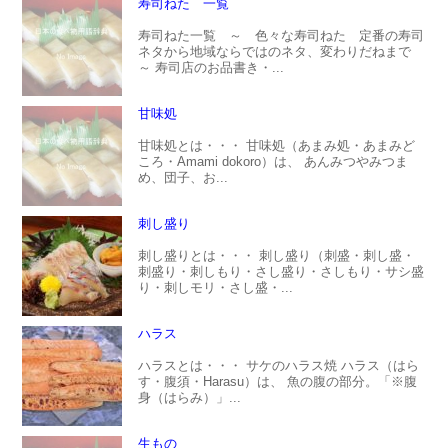
寿司ねた 一覧
寿司ねた一覧 ～ 色々な寿司ねた 定番の寿司
ネタから地域ならではのネタ、変わりだねまで
～ 寿司店のお品書き・...
甘味処
甘味処とは・・・ 甘味処（あまみ処・あまみど
ころ・Amami dokoro）は、 あんみつやみつま
め、団子、お...
刺し盛り
刺し盛りとは・・・ 刺し盛り（刺盛・刺し盛・
刺盛り・刺しもり・さし盛り・さしもり・サシ盛
り・刺しモリ・さし盛・...
ハラス
ハラスとは・・・ サケのハラス焼 ハラス（はら
す・腹須・Harasu）は、 魚の腹の部分。「※腹
身（はらみ）」...
生もの