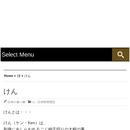
Home »
け »
けん
けん
日本の食べ物
け
,
日本料理用語
けんとは・・・
けん（ケン・Ken）は、
刺身にあしらわれるごく細千切りの大根の事。