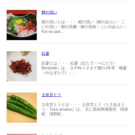
鯉の洗い
鯉の洗いとは・・・ 鯉の洗い（鯉のあらい・こ
いの洗い・鯉の洗膾・鯉の洗魚・こいのあらい・
Koi no arai...
紅蓼
紅蓼とは・・・ 紅蓼（紅たで・べにたで・
Benitade）は、 タデ科イヌタデ属の1年草「柳蓼
（やなぎたで）」...
土佐甘とう
土佐甘とうとは・・・ 土佐甘とう（とさあまと
う・Tosa amatou）は、 主に高知県南国市、梼原
町、津野町...