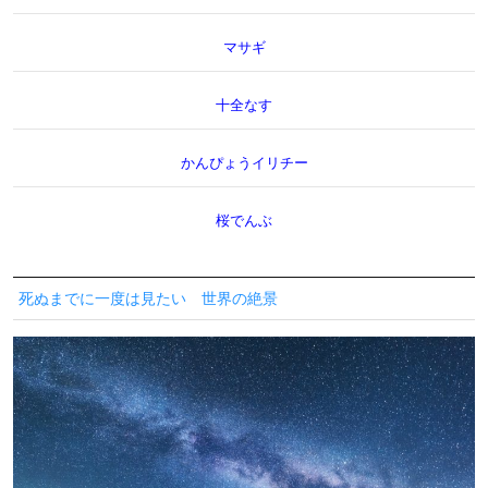
マサギ
十全なす
かんぴょうイリチー
桜でんぶ
死ぬまでに一度は見たい 世界の絶景