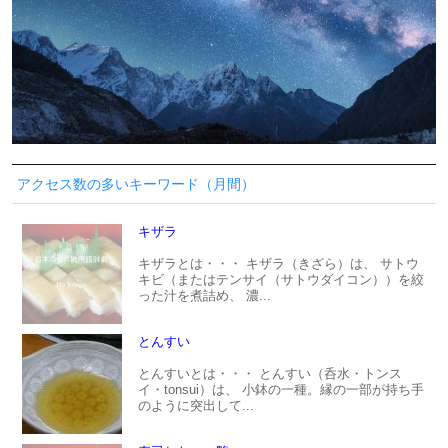
アクセス数の多いキーワード（月間）
キザラ
キザラとは・・・ キザラ（きざら）は、 サトウ
キビ（またはテンサイ（サトウダイコン））を絞
った汁を煮詰め、 濃...
とんすい
とんすいとは・・・ とんすい（呑水・トンス
イ・tonsui）は、 小鉢の一種。縁の一部が持ち手
のように突出して...