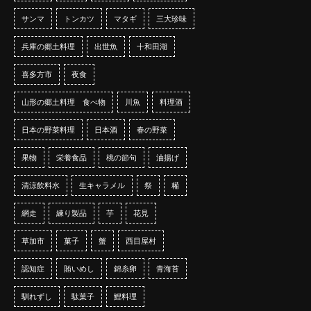
サンマ
トンカツ
マタギ
三大珍味
兵庫の郷土料理
出世魚
十和田湖
喜多方市
夜食
山形の郷土料理 食べ物
川魚
料理酒
日本の野菜料理
日本酒
春の野菜
果物
栄養食品
桃の節句
油揚げ
清涼飲料水
生キャラメル
祭
糒
網走
練り製品
芋
花見
草加市
菓子
蟹
西目屋村
認知症
賄いめし
錦糸卵
青海苔
馴れずし
駄菓子
鯉料理