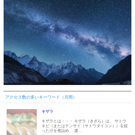
アクセス数の多いキーワード（月間）
キザラ
キザラとは・・・ キザラ（きざら）は、 サトウ
キビ（またはテンサイ（サトウダイコン））を絞
った汁を煮詰め、 濃...