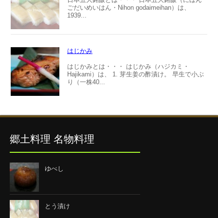
ごだいめいはん・Nihon godaimeihan）は、
1939...
はじかみ
はじかみとは・・・ はじかみ（ハジカミ・
Hajikami）は、 1. 芽生姜の酢漬け。 早生で小ぶ
り（一株40...
郷土料理 名物料理
ゆべし
とう漬け