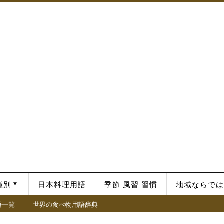
種別
日本料理用語
季節 風習 習慣
地域ならでは
語一覧
世界の食べ物用語辞典