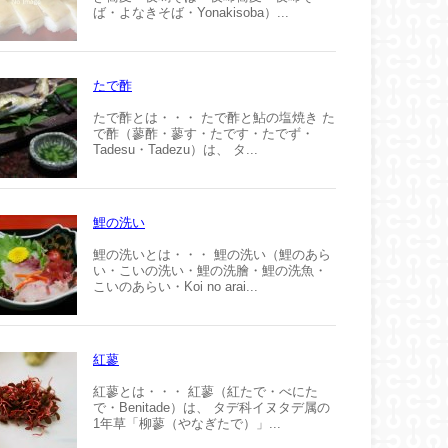
ば・よなきそば・Yonakisoba）...
たで酢
たで酢とは・・・ たで酢と鮎の塩焼き た
で酢（蓼酢・蓼す・たです・たでず・
Tadesu・Tadezu）は、 タ...
鯉の洗い
鯉の洗いとは・・・ 鯉の洗い（鯉のあら
い・こいの洗い・鯉の洗膾・鯉の洗魚・
こいのあらい・Koi no arai...
紅蓼
紅蓼とは・・・ 紅蓼（紅たで・べにた
で・Benitade）は、 タデ科イヌタデ属の
1年草「柳蓼（やなぎたで）」...