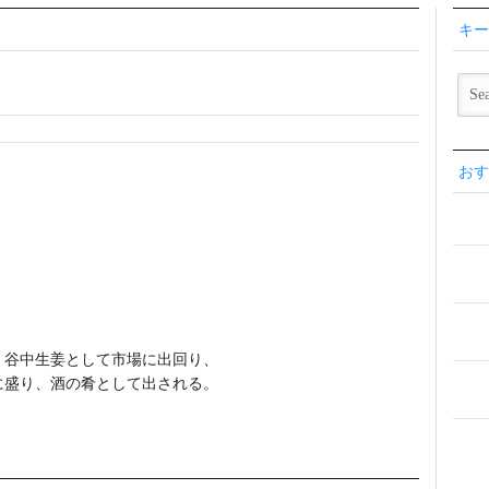
キー
おす
、谷中生姜として市場に出回り、
に盛り、酒の肴として出される。