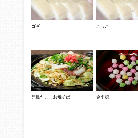
ゴギ
こっこ
児島たこしお焼そば
金平糖