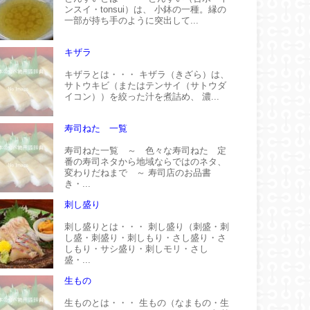
ンスイ・tonsui）は、 小鉢の一種。縁の
一部が持ち手のように突出して...
キザラ
キザラとは・・・ キザラ（きざら）は、
サトウキビ（またはテンサイ（サトウダ
イコン））を絞った汁を煮詰め、 濃...
寿司ねた 一覧
寿司ねた一覧 ～ 色々な寿司ねた 定
番の寿司ネタから地域ならではのネタ、
変わりだねまで ～ 寿司店のお品書
き・...
刺し盛り
刺し盛りとは・・・ 刺し盛り（刺盛・刺
し盛・刺盛り・刺しもり・さし盛り・さ
しもり・サシ盛り・刺しモリ・さし
盛・...
生もの
生ものとは・・・ 生もの（なまもの・生