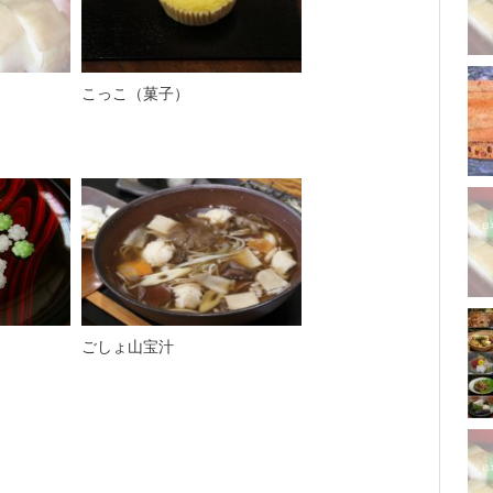
こっこ（菓子）
ごしょ山宝汁