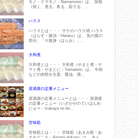
モノ・ナマモノ・Namamono）は、 加熱
（焼く、煮る、炙る、茹でる、...
ハラス
ハラスとは・・・ サケのハラス焼 ハラス
（はらす・腹須・Harasu）は、 魚の腹の
部分。「※腹身（はらみ）」...
大和煮
大和煮とは・・・ 大和煮（やまと煮・ヤ
マト煮・やまとに・Yamatoni）は、 牛肉
などの肉類を生姜、醤油、酒...
居酒屋の定番メニュー
居酒屋の定番メニューとは・・・ 居酒屋
の定番メニュー（いざかやのていばんめ
にゅー・Izakaya no tei...
甘味処
甘味処とは・・・ 甘味処（あまみ処・あ
まみどころ・Amami dokoro）は、 あん