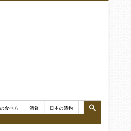
の食べ方
酒肴
日本の漬物