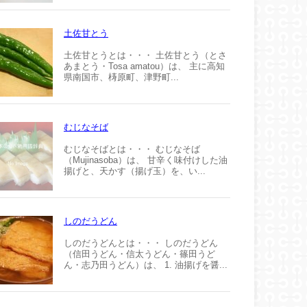
土佐甘とう
土佐甘とうとは・・・ 土佐甘とう（とさ
あまとう・Tosa amatou）は、 主に高知
県南国市、梼原町、津野町...
むじなそば
むじなそばとは・・・ むじなそば
（Mujinasoba）は、 甘辛く味付けした油
揚げと、天かす（揚げ玉）を、い...
しのだうどん
しのだうどんとは・・・ しのだうどん
（信田うどん・信太うどん・篠田うど
ん・志乃田うどん）は、 1. 油揚げを醤...