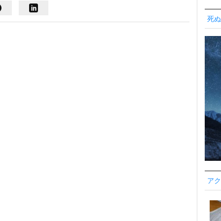
死ぬ
アク