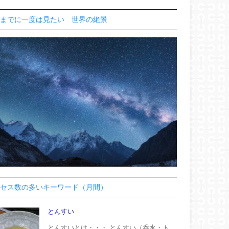
までに一度は見たい 世界の絶景
セス数の多いキーワード（月間）
とんすい
とんすいとは・・・ とんすい（呑水・ト