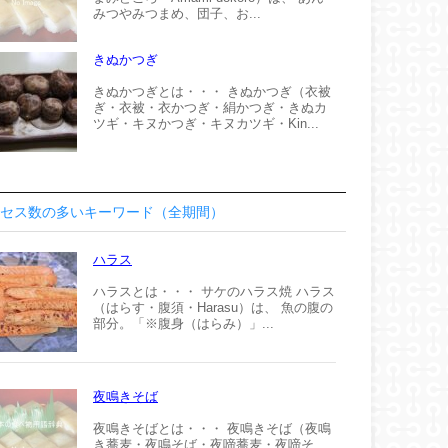
みつやみつまめ、団子、お...
きぬかつぎ
きぬかつぎとは・・・ きぬかつぎ（衣被
ぎ・衣被・衣かつぎ・絹かつぎ・きぬカ
ツギ・キヌかつぎ・キヌカツギ・Kin...
セス数の多いキーワード（全期間）
ハラス
ハラスとは・・・ サケのハラス焼 ハラス
（はらす・腹須・Harasu）は、 魚の腹の
部分。「※腹身（はらみ）」...
夜鳴きそば
夜鳴きそばとは・・・ 夜鳴きそば（夜鳴
き蕎麦・夜鳴そば・夜啼蕎麦・夜啼そ