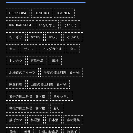
HEGISOBA
HESHIKO
IGONERI
KINUKATSUGI
いなりずし
ういろう
おにぎり
かつお
からし
とりめし
カニ
サンマ
ソウダガツオ
タコ
トンカツ
五島列島
出汁
北海道のスイーツ
千葉の郷土料理 食べ物
家庭料理
山形の郷土料理 食べ物
岩手の郷土料理 食べ物
島らっきょ
島根の郷土料理 食べ物
彩り
揚げカマ
料理酒
日本酒
春の野菜
果物
椎茸
沖縄の特産品
油揚げ