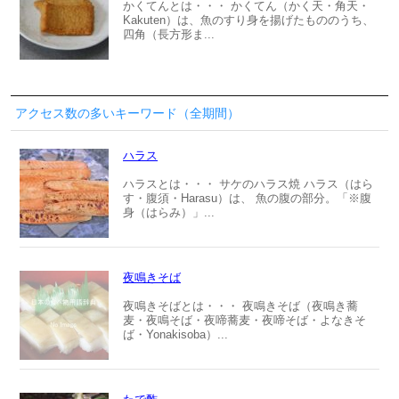
かくてんとは・・・ かくてん（かく天・角天・
Kakuten）は、魚のすり身を揚げたもののうち、
四角（長方形ま...
アクセス数の多いキーワード（全期間）
ハラス
ハラスとは・・・ サケのハラス焼 ハラス（はら
す・腹須・Harasu）は、 魚の腹の部分。「※腹
身（はらみ）」...
夜鳴きそば
夜鳴きそばとは・・・ 夜鳴きそば（夜鳴き蕎
麦・夜鳴そば・夜啼蕎麦・夜啼そば・よなきそ
ば・Yonakisoba）...