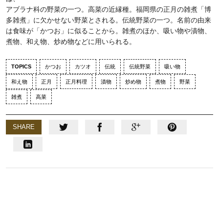
アブラナ科の野菜の一つ。高菜の近縁種。福岡県の正月の雑煮「博
多雑煮」に欠かせない野菜とされる。伝統野菜の一つ。名前の由来
は食味が「かつお」に似ることから。雑煮のほか、吸い物や漬物、
煮物、和え物、炒め物などに用いられる。
TOPICS
かつお
カツオ
伝統
伝統野菜
吸い物
和え物
正月
正月料理
漬物
炒め物
煮物
野菜
雑煮
高菜
SHARE