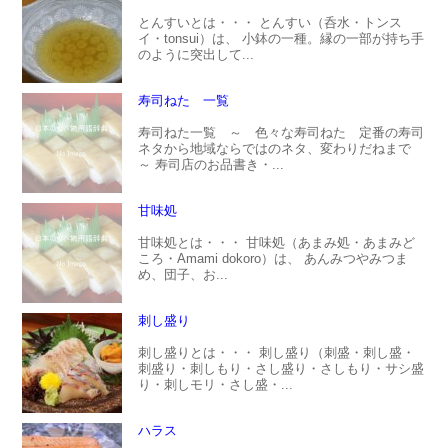
とんすいとは・・・ とんすい（呑水・トンス
イ・tonsui）は、 小鉢の一種。縁の一部が持ち手
のように突出して...
寿司ねた 一覧
寿司ねた一覧 ～ 色々な寿司ねた 定番の寿司
ネタから地域ならではのネタ、変わりだねまで
～ 寿司店のお品書き・...
甘味処
甘味処とは・・・ 甘味処（あまみ処・あまみど
ころ・Amami dokoro）は、 あんみつやみつま
め、団子、お...
刺し盛り
刺し盛りとは・・・ 刺し盛り（刺盛・刺し盛・
刺盛り・刺しもり・さし盛り・さしもり・サシ盛
り・刺しモリ・さし盛・...
ハラス