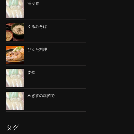
浦安巻
くるみそば
びんた料理
麦炊
めぎすの塩茹で
タグ