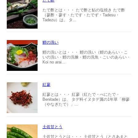
たで酢
たで酢とは・・・ たで酢と鮎の塩焼き たで酢
（蓼酢・蓼す・たです・たでず・Tadesu・
Tadezu）は、 タ...
鯉の洗い
鯉の洗いとは・・・ 鯉の洗い（鯉のあらい・こ
いの洗い・鯉の洗膾・鯉の洗魚・こいのあらい・
Koi no arai...
紅蓼
紅蓼とは・・・ 紅蓼（紅たで・べにたで・
Benitade）は、 タデ科イヌタデ属の1年草「柳蓼
（やなぎたで）」...
土佐甘とう
土佐甘とうとは・・・ 土佐甘とう（とさあまと