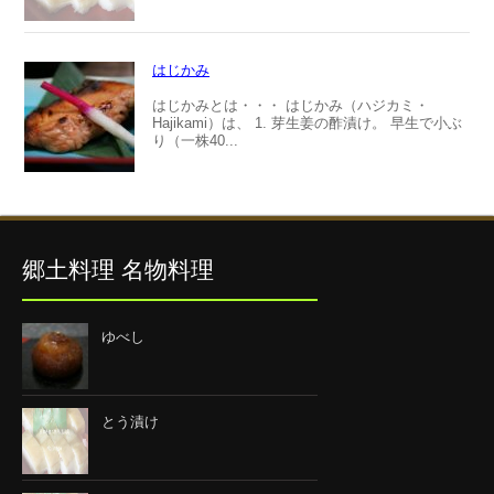
はじかみ
はじかみとは・・・ はじかみ（ハジカミ・
Hajikami）は、 1. 芽生姜の酢漬け。 早生で小ぶ
り（一株40...
郷土料理 名物料理
ゆべし
とう漬け