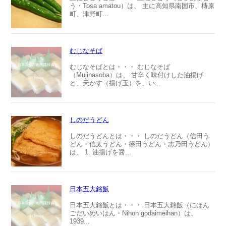
う・Tosa amatou）は、 主に高知県南国市、梼原
町、津野町...
むじなそば
むじなそばとは・・・ むじなそば
（Mujinasoba）は、 甘辛く味付けした油揚げ
と、天かす（揚げ玉）を、い...
しのだうどん
しのだうどんとは・・・ しのだうどん（信田う
どん・信太うどん・篠田うどん・志乃田うどん）
は、 1. 油揚げを醤...
日本五大銘飯
日本五大銘飯とは・・・ 日本五大銘飯（にほん
ごだいめいはん・Nihon godaimeihan）は、
1939...