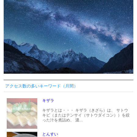
アクセス数の多いキーワード（月間）
キザラ
キザラとは・・・ キザラ（きざら）は、 サトウ
キビ（またはテンサイ（サトウダイコン））を絞
った汁を煮詰め、 濃...
とんすい