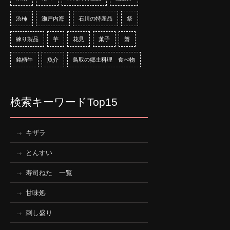
渋柿
瀬戸内海
石川の特産品
祭
練り製品
芋
花見
菓子
蟹
銘柄牛
魚介
鳥取の郷土料理 食べ物
検索キーワードTop15
キザラ
とんすい
寿司ねた 一覧
甘味処
刺し盛り