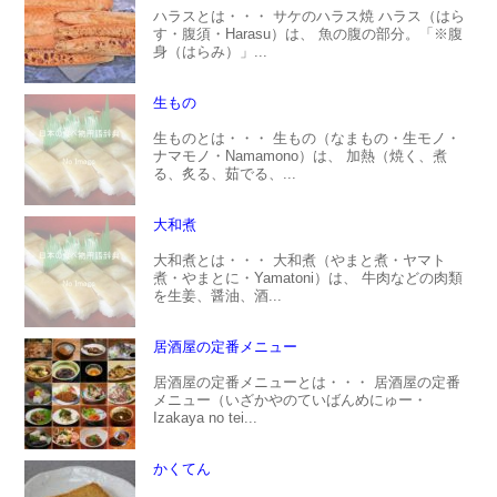
ハラスとは・・・ サケのハラス焼 ハラス（はら
す・腹須・Harasu）は、 魚の腹の部分。「※腹
身（はらみ）」...
生もの
生ものとは・・・ 生もの（なまもの・生モノ・
ナマモノ・Namamono）は、 加熱（焼く、煮
る、炙る、茹でる、...
大和煮
大和煮とは・・・ 大和煮（やまと煮・ヤマト
煮・やまとに・Yamatoni）は、 牛肉などの肉類
を生姜、醤油、酒...
居酒屋の定番メニュー
居酒屋の定番メニューとは・・・ 居酒屋の定番
メニュー（いざかやのていばんめにゅー・
Izakaya no tei...
かくてん