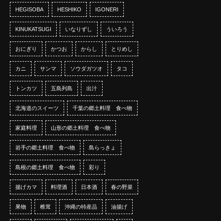
HEGISOBA
HESHIKO
IGONERI
KINUKATSUGI
いなりずし
ういろう
おにぎり
かつお
からし
とりめし
カニ
サンマ
ソウダガツオ
タコ
トンカツ
五島列島
出汁
北海道のスイーツ
千葉の郷土料理 食べ物
家庭料理
山形の郷土料理 食べ物
岩手の郷土料理 食べ物
島らっきょ
島根の郷土料理 食べ物
彩り
揚げカマ
料理酒
日本酒
春の野菜
果物
椎茸
沖縄の特産品
油揚げ