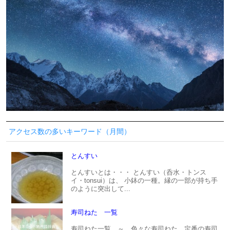
アクセス数の多いキーワード（月間）
とんすい
とんすいとは・・・ とんすい（呑水・トンス
イ・tonsui）は、 小鉢の一種。縁の一部が持ち手
のように突出して...
寿司ねた 一覧
寿司ねた一覧 ～ 色々な寿司ねた 定番の寿司