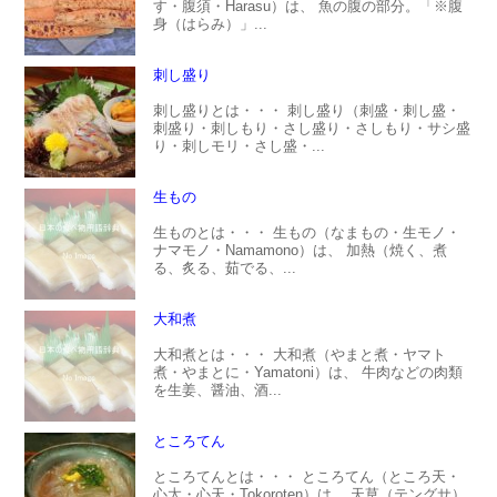
す・腹須・Harasu）は、 魚の腹の部分。「※腹
身（はらみ）」...
刺し盛り
刺し盛りとは・・・ 刺し盛り（刺盛・刺し盛・
刺盛り・刺しもり・さし盛り・さしもり・サシ盛
り・刺しモリ・さし盛・...
生もの
生ものとは・・・ 生もの（なまもの・生モノ・
ナマモノ・Namamono）は、 加熱（焼く、煮
る、炙る、茹でる、...
大和煮
大和煮とは・・・ 大和煮（やまと煮・ヤマト
煮・やまとに・Yamatoni）は、 牛肉などの肉類
を生姜、醤油、酒...
ところてん
ところてんとは・・・ ところてん（ところ天・
心太・心天・Tokoroten）は、 天草（テングサ）