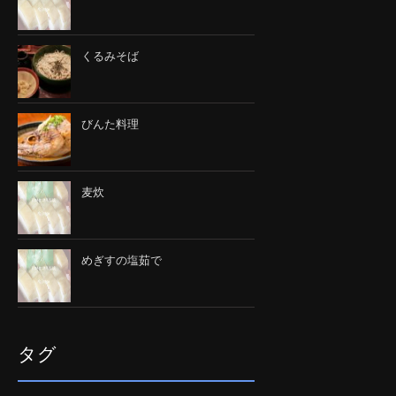
くるみそば
びんた料理
麦炊
めぎすの塩茹で
タグ