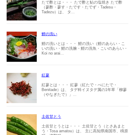
たで酢とは・・・ たで酢と鮎の塩焼き たで酢
（蓼酢・蓼す・たです・たでず・Tadesu・
Tadezu）は、 タ...
鯉の洗い
鯉の洗いとは・・・ 鯉の洗い（鯉のあらい・こ
いの洗い・鯉の洗膾・鯉の洗魚・こいのあらい・
Koi no arai...
紅蓼
紅蓼とは・・・ 紅蓼（紅たで・べにたで・
Benitade）は、 タデ科イヌタデ属の1年草「柳蓼
（やなぎたで）」...
土佐甘とう
土佐甘とうとは・・・ 土佐甘とう（とさあまと
う・Tosa amatou）は、 主に高知県南国市、梼原