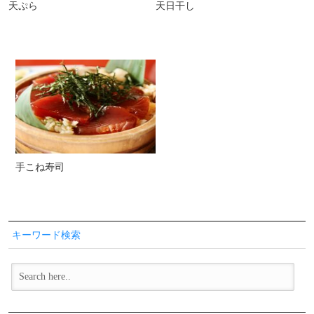
天ぷら
天日干し
手こね寿司
キーワード検索