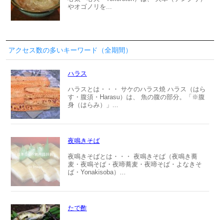
やオゴノリを...
アクセス数の多いキーワード（全期間）
ハラス
ハラスとは・・・ サケのハラス焼 ハラス（はら
す・腹須・Harasu）は、 魚の腹の部分。「※腹
身（はらみ）」...
夜鳴きそば
夜鳴きそばとは・・・ 夜鳴きそば（夜鳴き蕎
麦・夜鳴そば・夜啼蕎麦・夜啼そば・よなきそ
ば・Yonakisoba）...
たで酢