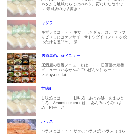
ネタから地域ならではのネタ、変わりだねまで
～ 寿司店のお品書き・...
キザラ
キザラとは・・・ キザラ（きざら）は、 サトウ
キビ（またはテンサイ（サトウダイコン））を絞
った汁を煮詰め、 濃...
居酒屋の定番メニュー
居酒屋の定番メニューとは・・・ 居酒屋の定番
メニュー（いざかやのていばんめにゅー・
Izakaya no tei...
甘味処
甘味処とは・・・ 甘味処（あまみ処・あまみど
ころ・Amami dokoro）は、 あんみつやみつま
め、団子、お...
ハラス
ハラスとは・・・ サケのハラス焼 ハラス（はら