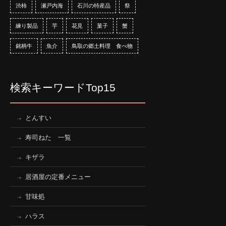
渋柿
瀬戸内海
石川の特産品
祭
練り製品
芋
花見
菓子
蟹
銘柄牛
魚介
鳥取の郷土料理 食べ物
検索キーワードTop15
とんすい
寿司ねた 一覧
キザラ
居酒屋の定番メニュー
甘味処
ハラス