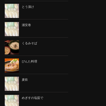
とう漬け
浦安巻
くるみそば
びんた料理
麦炊
めぎすの塩茹で