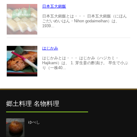
日本五大銘飯
日本五大銘飯とは・・・ 日本五大銘飯（にほん
ごだいめいはん・Nihon godaimeihan）は、
1939...
はじかみ
はじかみとは・・・ はじかみ（ハジカミ・
Hajikami）は、 1. 芽生姜の酢漬け。 早生で小ぶ
り（一株40...
郷土料理 名物料理
ゆべし