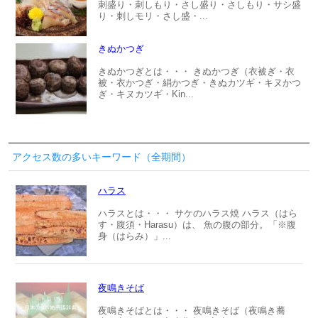
刺盛り・刺しもり・さし盛り・さしもり・サシ盛
り・刺しモリ・さし盛・...
きぬかつぎ
きぬかつぎとは・・・ きぬかつぎ（衣被ぎ・衣
被・衣かつぎ・絹かつぎ・きぬカツギ・キヌかつ
ぎ・キヌカツギ・Kin...
アクセス数の多いキーワード（全期間）
ハラス
ハラスとは・・・ サケのハラス焼 ハラス（はら
す・腹須・Harasu）は、 魚の腹の部分。「※腹
身（はらみ）」...
夜鳴きそば
夜鳴きそばとは・・・ 夜鳴きそば（夜鳴き蕎