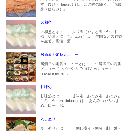
す・腹須・Harasu）は、 魚の腹の部分。「※腹
身（はらみ）」...
大和煮
大和煮とは・・・ 大和煮（やまと煮・ヤマト
煮・やまとに・Yamatoni）は、 牛肉などの肉類
を生姜、醤油、酒...
居酒屋の定番メニュー
居酒屋の定番メニューとは・・・ 居酒屋の定番
メニュー（いざかやのていばんめにゅー・
Izakaya no tei...
甘味処
甘味処とは・・・ 甘味処（あまみ処・あまみど
ころ・Amami dokoro）は、 あんみつやみつま
め、団子、お...
刺し盛り
刺し盛りとは・・・ 刺し盛り（刺盛・刺し盛・