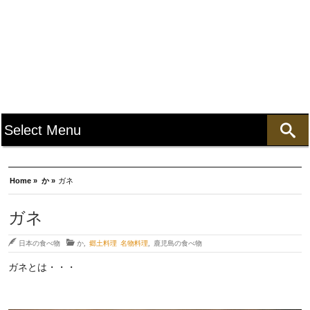
Home »
か »
ガネ
ガネ
日本の食べ物
か
,
郷土料理 名物料理
,
鹿児島の食べ物
ガネとは・・・