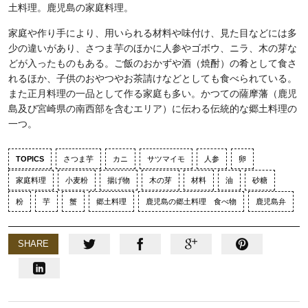
土料理。鹿児島の家庭料理。
家庭や作り手により、用いられる材料や味付け、見た目などには多
少の違いがあり、さつま芋のほかに人参やゴボウ、ニラ、木の芽な
どが入ったものもある。ご飯のおかずや酒（焼酎）の肴として食さ
れるほか、子供のおやつやお茶請けなどとしても食べられている。
また正月料理の一品として作る家庭も多い。かつての薩摩藩（鹿児
島及び宮崎県の南西部を含むエリア）に伝わる伝統的な郷土料理の
一つ。
TOPICS
さつま芋
カニ
サツマイモ
人参
卵
家庭料理
小麦粉
揚げ物
木の芽
材料
油
砂糖
粉
芋
蟹
郷土料理
鹿児島の郷土料理 食べ物
鹿児島弁
SHARE