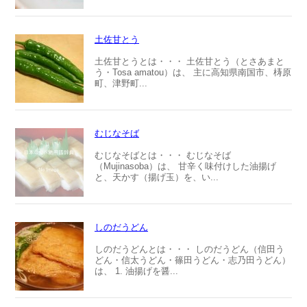
土佐甘とう
土佐甘とうとは・・・ 土佐甘とう（とさあまと
う・Tosa amatou）は、 主に高知県南国市、梼原
町、津野町...
むじなそば
むじなそばとは・・・ むじなそば
（Mujinasoba）は、 甘辛く味付けした油揚げ
と、天かす（揚げ玉）を、い...
しのだうどん
しのだうどんとは・・・ しのだうどん（信田う
どん・信太うどん・篠田うどん・志乃田うどん）
は、 1. 油揚げを醤...