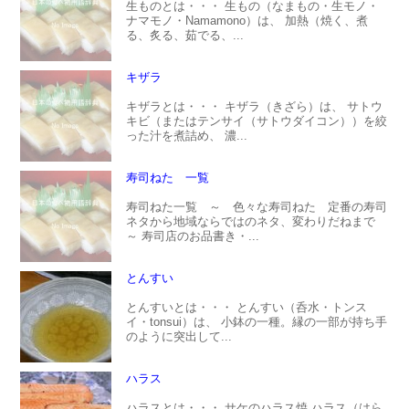
生ものとは・・・ 生もの（なまもの・生モノ・
ナマモノ・Namamono）は、 加熱（焼く、煮
る、炙る、茹でる、...
キザラ
キザラとは・・・ キザラ（きざら）は、 サトウ
キビ（またはテンサイ（サトウダイコン））を絞
った汁を煮詰め、 濃...
寿司ねた 一覧
寿司ねた一覧 ～ 色々な寿司ねた 定番の寿司
ネタから地域ならではのネタ、変わりだねまで
～ 寿司店のお品書き・...
とんすい
とんすいとは・・・ とんすい（呑水・トンス
イ・tonsui）は、 小鉢の一種。縁の一部が持ち手
のように突出して...
ハラス
ハラスとは・・・ サケのハラス焼 ハラス（はら