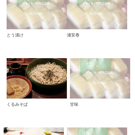
とう漬け
浦安巻
くるみそば
甘味