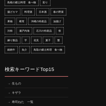
島根の郷土料理 食べ物
彩り
揚げカマ
料理酒
日本酒
春の野菜
果物
椎茸
沖縄の特産品
油揚げ
渋柿
瀬戸内海
石川の特産品
祭
練り製品
芋
花見
菓子
蟹
銘柄牛
魚介
鳥取の郷土料理 食べ物
検索キーワードTop15
生もの
キザラ
寿司ねた 一覧