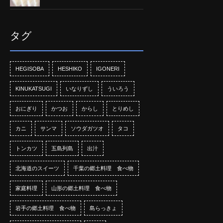
タグ
HEGISOBA
HESHIKO
IGONERI
KINUKATSUGI
いなりずし
ういろう
おにぎり
かつお
からし
とりめし
カニ
サンマ
ソウダガツオ
タコ
トンカツ
五島列島
出汁
北海道のスイーツ
千葉の郷土料理 食べ物
家庭料理
山形の郷土料理 食べ物
岩手の郷土料理 食べ物
島らっきょ