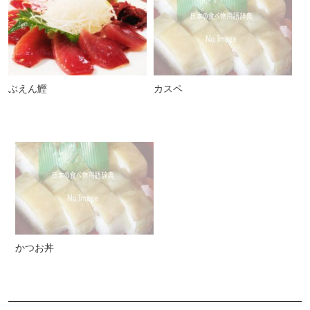
ぶえん鰹
カスペ
かつお丼