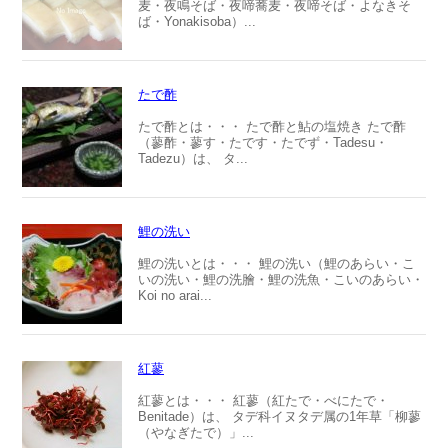
麦・夜鳴そば・夜啼蕎麦・夜啼そば・よなきそ
ば・Yonakisoba）...
たで酢
たで酢とは・・・ たで酢と鮎の塩焼き たで酢
（蓼酢・蓼す・たです・たでず・Tadesu・
Tadezu）は、 タ...
鯉の洗い
鯉の洗いとは・・・ 鯉の洗い（鯉のあらい・こ
いの洗い・鯉の洗膾・鯉の洗魚・こいのあらい・
Koi no arai...
紅蓼
紅蓼とは・・・ 紅蓼（紅たで・べにたで・
Benitade）は、 タデ科イヌタデ属の1年草「柳蓼
（やなぎたで）」...