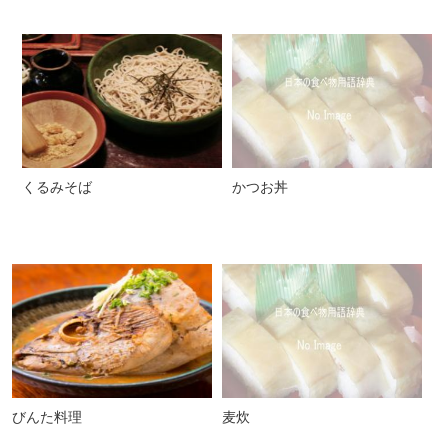
くるみそば
かつお丼
びんた料理
麦炊