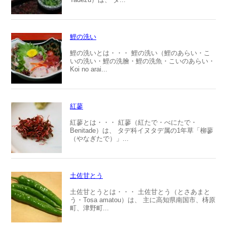
鯉の洗い
鯉の洗いとは・・・ 鯉の洗い（鯉のあらい・こ
いの洗い・鯉の洗膾・鯉の洗魚・こいのあらい・
Koi no arai...
紅蓼
紅蓼とは・・・ 紅蓼（紅たで・べにたで・
Benitade）は、 タデ科イヌタデ属の1年草「柳蓼
（やなぎたで）」...
土佐甘とう
土佐甘とうとは・・・ 土佐甘とう（とさあまと
う・Tosa amatou）は、 主に高知県南国市、梼原
町、津野町...