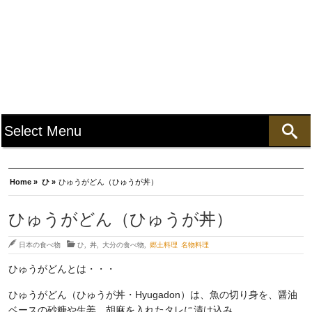
Home »
ひ »
ひゅうがどん（ひゅうが丼）
ひゅうがどん（ひゅうが丼）
日本の食べ物
ひ
,
丼
,
大分の食べ物
,
郷土料理 名物料理
ひゅうがどんとは・・・
ひゅうがどん（ひゅうが丼・Hyugadon）は、魚の切り身を、醤油
ベースの砂糖や生姜、胡麻を入れたタレに漬け込み、