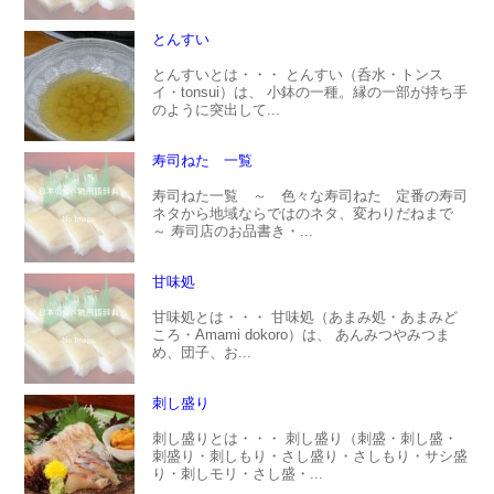
とんすい
とんすいとは・・・ とんすい（呑水・トンス
イ・tonsui）は、 小鉢の一種。縁の一部が持ち手
のように突出して...
寿司ねた 一覧
寿司ねた一覧 ～ 色々な寿司ねた 定番の寿司
ネタから地域ならではのネタ、変わりだねまで
～ 寿司店のお品書き・...
甘味処
甘味処とは・・・ 甘味処（あまみ処・あまみど
ころ・Amami dokoro）は、 あんみつやみつま
め、団子、お...
刺し盛り
刺し盛りとは・・・ 刺し盛り（刺盛・刺し盛・
刺盛り・刺しもり・さし盛り・さしもり・サシ盛
り・刺しモリ・さし盛・...