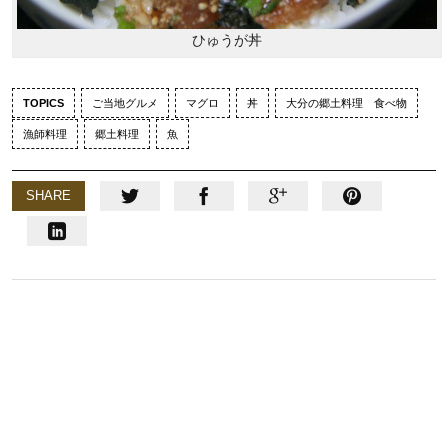
ひゅうが丼
TOPICS
ご当地グルメ
マグロ
丼
大分の郷土料理 食べ物
漁師料理
郷土料理
魚
SHARE