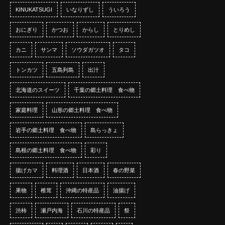
KINUKATSUGI
いなりずし
ういろう
おにぎり
かつお
からし
とりめし
カニ
サンマ
ソウダガツオ
タコ
トンカツ
五島列島
出汁
北海道のスイーツ
千葉の郷土料理 食べ物
家庭料理
山形の郷土料理 食べ物
岩手の郷土料理 食べ物
島らっきょ
島根の郷土料理 食べ物
彩り
揚げカマ
料理酒
日本酒
春の野菜
果物
椎茸
沖縄の特産品
油揚げ
渋柿
瀬戸内海
石川の特産品
祭