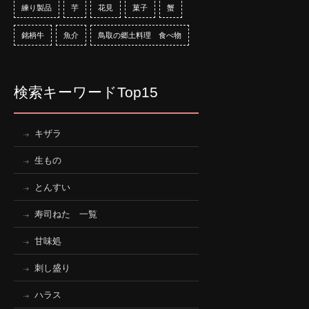
練り製品
芋
花見
菓子
蟹
銘柄牛
魚介
鳥取の郷土料理 食べ物
検索キーワードTop15
キザラ
生もの
とんすい
寿司ねた 一覧
甘味処
刺し盛り
ハラス