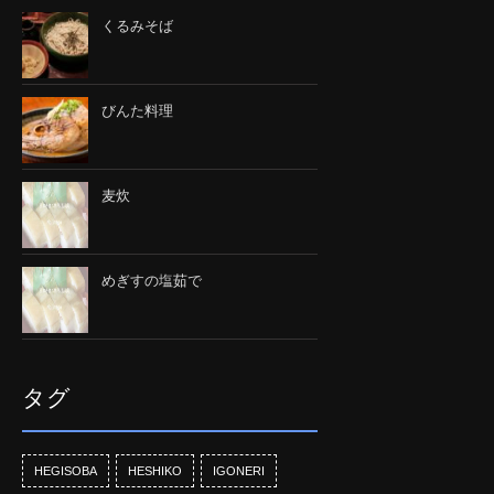
くるみそば
びんた料理
麦炊
めぎすの塩茹で
タグ
HEGISOBA
HESHIKO
IGONERI