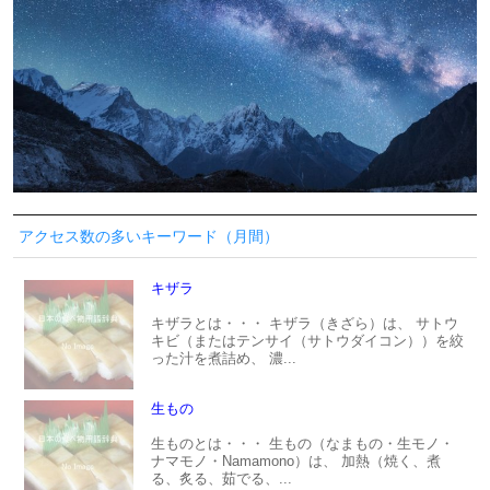
アクセス数の多いキーワード（月間）
キザラ
キザラとは・・・ キザラ（きざら）は、 サトウ
キビ（またはテンサイ（サトウダイコン））を絞
った汁を煮詰め、 濃...
生もの
生ものとは・・・ 生もの（なまもの・生モノ・
ナマモノ・Namamono）は、 加熱（焼く、煮
る、炙る、茹でる、...