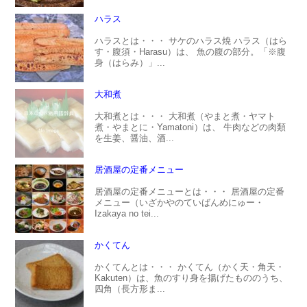
ハラス
ハラスとは・・・ サケのハラス焼 ハラス（はら
す・腹須・Harasu）は、 魚の腹の部分。「※腹
身（はらみ）」...
大和煮
大和煮とは・・・ 大和煮（やまと煮・ヤマト
煮・やまとに・Yamatoni）は、 牛肉などの肉類
を生姜、醤油、酒...
居酒屋の定番メニュー
居酒屋の定番メニューとは・・・ 居酒屋の定番
メニュー（いざかやのていばんめにゅー・
Izakaya no tei...
かくてん
かくてんとは・・・ かくてん（かく天・角天・
Kakuten）は、魚のすり身を揚げたもののうち、
四角（長方形ま...