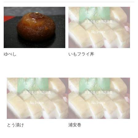
ゆべし
いもフライ丼
とう漬け
浦安巻