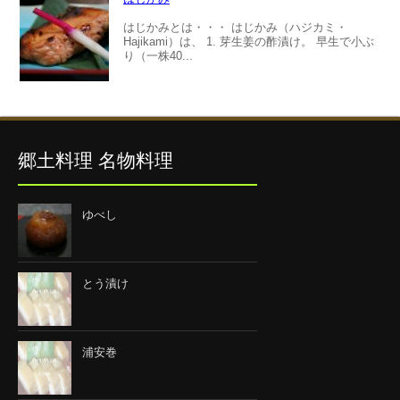
はじかみとは・・・ はじかみ（ハジカミ・
Hajikami）は、 1. 芽生姜の酢漬け。 早生で小ぶ
り（一株40...
郷土料理 名物料理
ゆべし
とう漬け
浦安巻