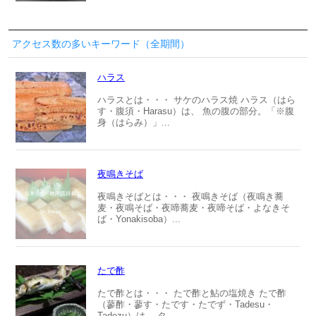
アクセス数の多いキーワード（全期間）
ハラス
ハラスとは・・・ サケのハラス焼 ハラス（はら
す・腹須・Harasu）は、 魚の腹の部分。「※腹
身（はらみ）」...
夜鳴きそば
夜鳴きそばとは・・・ 夜鳴きそば（夜鳴き蕎
麦・夜鳴そば・夜啼蕎麦・夜啼そば・よなきそ
ば・Yonakisoba）...
たで酢
たで酢とは・・・ たで酢と鮎の塩焼き たで酢
（蓼酢・蓼す・たです・たでず・Tadesu・
Tadezu）は、 タ...