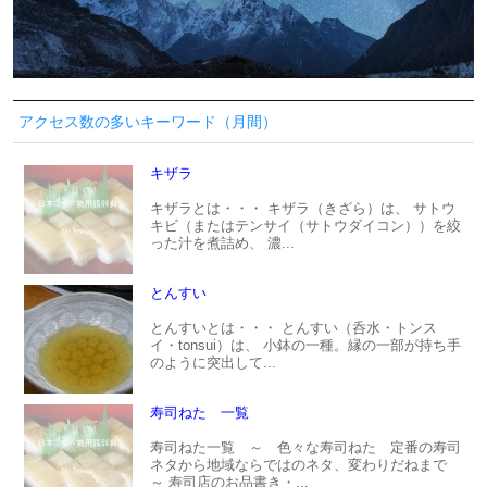
アクセス数の多いキーワード（月間）
キザラ
キザラとは・・・ キザラ（きざら）は、 サトウ
キビ（またはテンサイ（サトウダイコン））を絞
った汁を煮詰め、 濃...
とんすい
とんすいとは・・・ とんすい（呑水・トンス
イ・tonsui）は、 小鉢の一種。縁の一部が持ち手
のように突出して...
寿司ねた 一覧
寿司ねた一覧 ～ 色々な寿司ねた 定番の寿司
ネタから地域ならではのネタ、変わりだねまで
～ 寿司店のお品書き・...