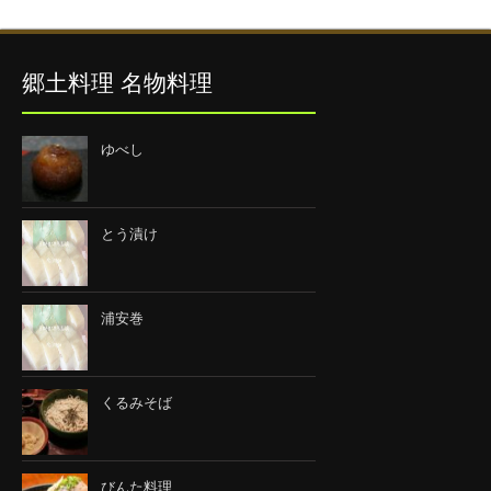
郷土料理 名物料理
ゆべし
とう漬け
浦安巻
くるみそば
びんた料理