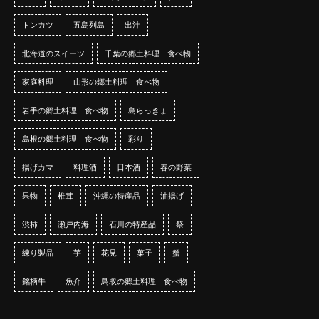
トンカツ
五島列島
出汁
北海道のスイーツ
千葉の郷土料理 食べ物
家庭料理
山形の郷土料理 食べ物
岩手の郷土料理 食べ物
島らっきょ
島根の郷土料理 食べ物
彩り
揚げカマ
料理酒
日本酒
春の野菜
果物
椎茸
沖縄の特産品
油揚げ
渋柿
瀬戸内海
石川の特産品
祭
練り製品
芋
花見
菓子
蟹
銘柄牛
魚介
鳥取の郷土料理 食べ物