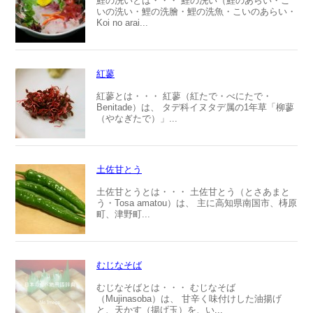
鯉の洗いとは・・・ 鯉の洗い（鯉のあらい・こ
いの洗い・鯉の洗膾・鯉の洗魚・こいのあらい・
Koi no arai...
紅蓼
紅蓼とは・・・ 紅蓼（紅たで・べにたで・
Benitade）は、 タデ科イヌタデ属の1年草「柳蓼
（やなぎたで）」...
土佐甘とう
土佐甘とうとは・・・ 土佐甘とう（とさあまと
う・Tosa amatou）は、 主に高知県南国市、梼原
町、津野町...
むじなそば
むじなそばとは・・・ むじなそば
（Mujinasoba）は、 甘辛く味付けした油揚げ
と、天かす（揚げ玉）を、い...