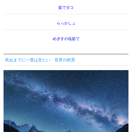
茹でダコ
らっかしょ
めぎすの塩茹で
死ぬまでに一度は見たい 世界の絶景