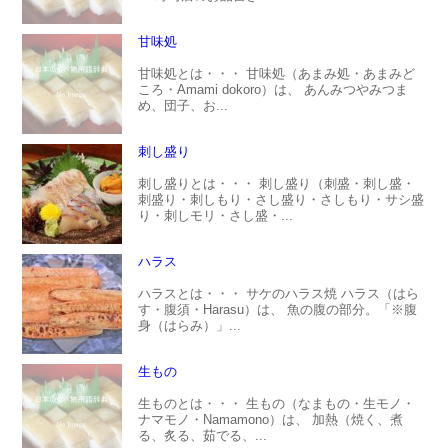
甘味処
甘味処とは・・・ 甘味処（あまみ処・あまみど
ころ・Amami dokoro）は、 あんみつやみつま
め、団子、お...
刺し盛り
刺し盛りとは・・・ 刺し盛り（刺盛・刺し盛・
刺盛り・刺しもり・さし盛り・さしもり・サシ盛
り・刺しモリ・さし盛・...
ハラス
ハラスとは・・・ サケのハラス焼 ハラス（はら
す・腹須・Harasu）は、 魚の腹の部分。「※腹
身（はらみ）」...
生もの
生ものとは・・・ 生もの（なまもの・生モノ・
ナマモノ・Namamono）は、 加熱（焼く、煮
る、炙る、茹でる、...