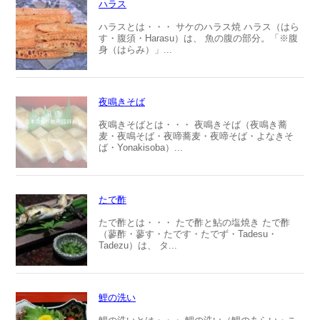
ハラス
ハラスとは・・・ サケのハラス焼 ハラス（はら
す・腹須・Harasu）は、 魚の腹の部分。「※腹
身（はらみ）」...
夜鳴きそば
夜鳴きそばとは・・・ 夜鳴きそば（夜鳴き蕎
麦・夜鳴そば・夜啼蕎麦・夜啼そば・よなきそ
ば・Yonakisoba）...
たで酢
たで酢とは・・・ たで酢と鮎の塩焼き たで酢
（蓼酢・蓼す・たです・たでず・Tadesu・
Tadezu）は、 タ...
鯉の洗い