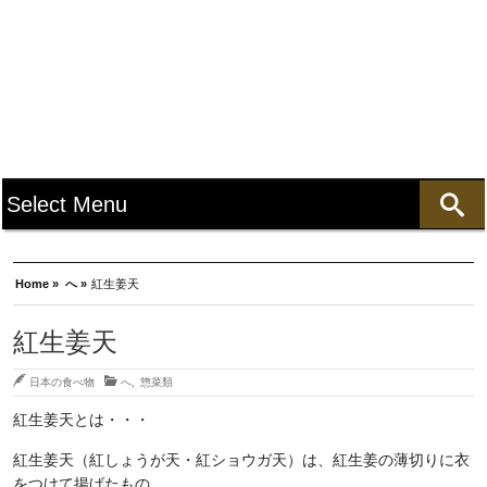
Home »
へ »
紅生姜天
紅生姜天
日本の食べ物
へ
,
惣菜類
紅生姜天とは・・・
紅生姜天（紅しょうが天・紅ショウガ天）は、紅生姜の薄切りに衣
をつけて揚げたもの。