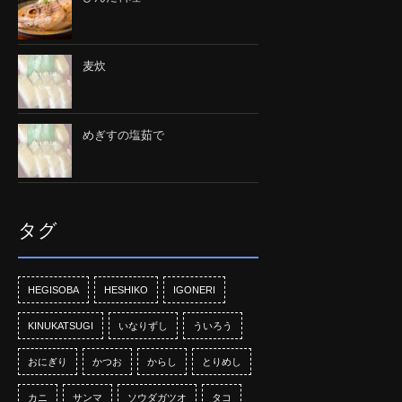
麦炊
めぎすの塩茹で
タグ
HEGISOBA
HESHIKO
IGONERI
KINUKATSUGI
いなりずし
ういろう
おにぎり
かつお
からし
とりめし
カニ
サンマ
ソウダガツオ
タコ