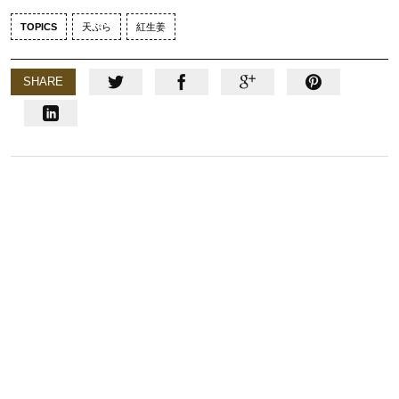
TOPICS
天ぷら
紅生姜
SHARE