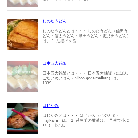
しのだうどん
しのだうどんとは・・・ しのだうどん（信田う
どん・信太うどん・篠田うどん・志乃田うどん）
は、 1. 油揚げを醤...
日本五大銘飯
日本五大銘飯とは・・・ 日本五大銘飯（にほん
ごだいめいはん・Nihon godaimeihan）は、
1939...
はじかみ
はじかみとは・・・ はじかみ（ハジカミ・
Hajikami）は、 1. 芽生姜の酢漬け。 早生で小ぶ
り（一株40...