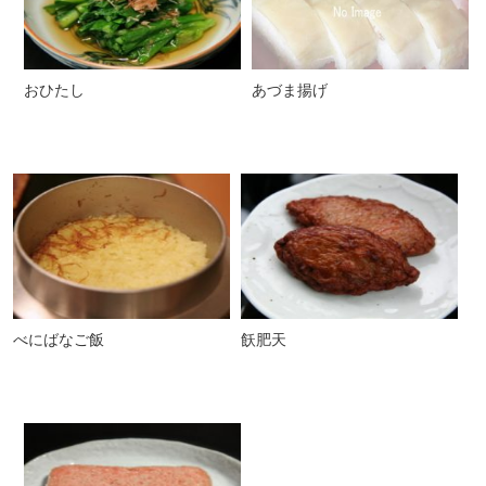
おひたし
あづま揚げ
べにばなご飯
飫肥天