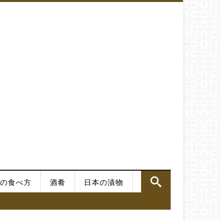
の食べ方
酒肴
日本の漬物