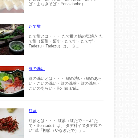
ば・よなきそば・Yonakisoba）...
たで酢
たで酢とは・・・ たで酢と鮎の塩焼き た
で酢（蓼酢・蓼す・たです・たでず・
Tadesu・Tadezu）は、 タ...
鯉の洗い
鯉の洗いとは・・・ 鯉の洗い（鯉のあら
い・こいの洗い・鯉の洗膾・鯉の洗魚・
こいのあらい・Koi no arai...
紅蓼
紅蓼とは・・・ 紅蓼（紅たで・べにた
で・Benitade）は、 タデ科イヌタデ属の
1年草「柳蓼（やなぎたで）」...