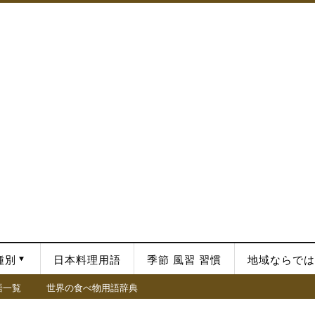
種別
日本料理用語
季節 風習 習慣
地域ならでは
語一覧
世界の食べ物用語辞典