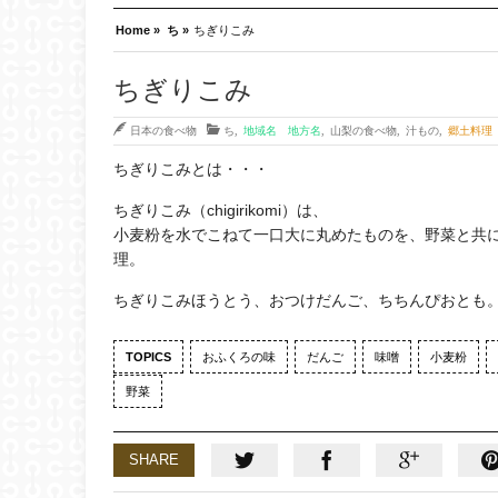
Home »
ち »
ちぎりこみ
ちぎりこみ
日本の食べ物
ち
,
地域名 地方名
,
山梨の食べ物
,
汁もの
,
郷土料理
ちぎりこみとは・・・
ちぎりこみ（chigirikomi）は、
小麦粉を水でこねて一口大に丸めたものを、野菜と共
理。
ちぎりこみほうとう、おつけだんご、ちちんぴおとも
TOPICS
おふくろの味
だんご
味噌
小麦粉
野菜
SHARE