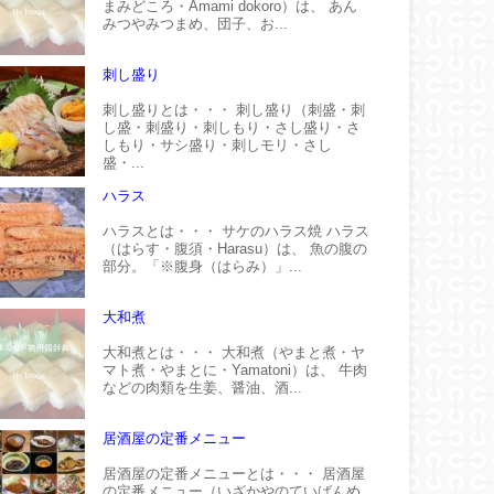
まみどころ・Amami dokoro）は、 あん
みつやみつまめ、団子、お...
刺し盛り
刺し盛りとは・・・ 刺し盛り（刺盛・刺
し盛・刺盛り・刺しもり・さし盛り・さ
しもり・サシ盛り・刺しモリ・さし
盛・...
ハラス
ハラスとは・・・ サケのハラス焼 ハラス
（はらす・腹須・Harasu）は、 魚の腹の
部分。「※腹身（はらみ）」...
大和煮
大和煮とは・・・ 大和煮（やまと煮・ヤ
マト煮・やまとに・Yamatoni）は、 牛肉
などの肉類を生姜、醤油、酒...
居酒屋の定番メニュー
居酒屋の定番メニューとは・・・ 居酒屋
の定番メニュー（いざかやのていばんめ