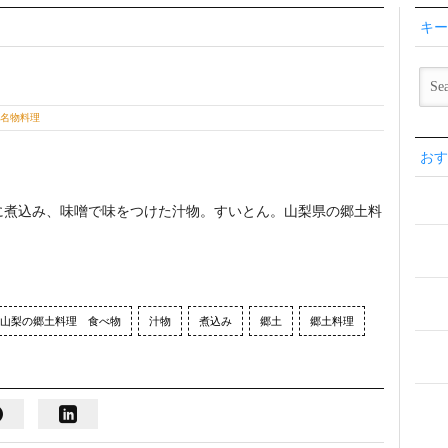
キー
 名物料理
おす
に煮込み、味噌で味をつけた汁物。すいとん。山梨県の郷土料
。
山梨の郷土料理 食べ物
汁物
煮込み
郷土
郷土料理