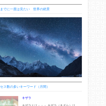
までに一度は見たい 世界の絶景
セス数の多いキーワード（月間）
キザラ
キザラとは・・・ キザラ（きざら）は、