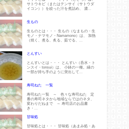
サトウキビ（またはテンサイ（サトウダ
イコン））を絞った汁を煮詰め、 濃...
生もの
生ものとは・・・ 生もの（なまもの・生
モノ・ナマモノ・Namamono）は、 加熱
（焼く、煮る、炙る、茹でる、...
とんすい
とんすいとは・・・ とんすい（呑水・ト
ンスイ・tonsui）は、 小鉢の一種。縁の
一部が持ち手のように突出して...
寿司ねた 一覧
寿司ねた一覧 ～ 色々な寿司ねた 定
番の寿司ネタから地域ならではのネタ、
変わりだねまで ～ 寿司店のお品書
き・...
甘味処
甘味処とは・・・ 甘味処（あまみ処・あ