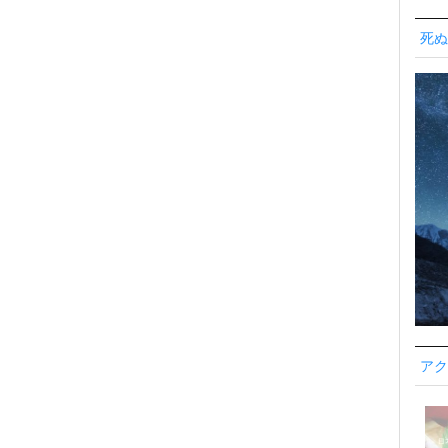
死ぬ
アク