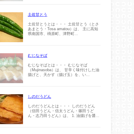
土佐甘とう
土佐甘とうとは・・・ 土佐甘とう（とさ
あまとう・Tosa amatou）は、 主に高知
県南国市、梼原町、津野町...
むじなそば
むじなそばとは・・・ むじなそば
（Mujinasoba）は、 甘辛く味付けした油
揚げと、天かす（揚げ玉）を、い...
しのだうどん
しのだうどんとは・・・ しのだうどん
（信田うどん・信太うどん・篠田うど
ん・志乃田うどん）は、 1. 油揚げを醤...