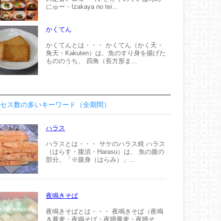
にゅー・Izakaya no tei...
かくてん
かくてんとは・・・ かくてん（かく天・
角天・Kakuten）は、魚のすり身を揚げた
もののうち、 四角（長方形ま...
セス数の多いキーワード（全期間）
ハラス
ハラスとは・・・ サケのハラス焼 ハラス
（はらす・腹須・Harasu）は、 魚の腹の
部分。「※腹身（はらみ）」...
夜鳴きそば
夜鳴きそばとは・・・ 夜鳴きそば（夜鳴
き蕎麦・夜鳴そば・夜啼蕎麦・夜啼そ