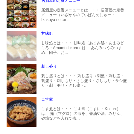
居酒屋の定番メニュー
居酒屋の定番メニューとは・・・ 居酒屋の定番
メニュー（いざかやのていばんめにゅー・
Izakaya no tei...
甘味処
甘味処とは・・・ 甘味処（あまみ処・あまみど
ころ・Amami dokoro）は、 あんみつやみつま
め、団子、お...
刺し盛り
刺し盛りとは・・・ 刺し盛り（刺盛・刺し盛・
刺盛り・刺しもり・さし盛り・さしもり・サシ盛
り・刺しモリ・さし盛・...
こす煮
こす煮とは・・・ こす煮（こすに・Kosuni）
は、 鮪（マグロ）の卵を、醤油や酒、みりん、
砂糖などを入れて煮...