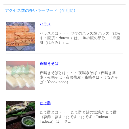
アクセス数の多いキーワード（全期間）
ハラス
ハラスとは・・・ サケのハラス焼 ハラス（はら
す・腹須・Harasu）は、 魚の腹の部分。「※腹
身（はらみ）」...
夜鳴きそば
夜鳴きそばとは・・・ 夜鳴きそば（夜鳴き蕎
麦・夜鳴そば・夜啼蕎麦・夜啼そば・よなきそ
ば・Yonakisoba）...
たで酢
たで酢とは・・・ たで酢と鮎の塩焼き たで酢
（蓼酢・蓼す・たです・たでず・Tadesu・
Tadezu）は、 タ...