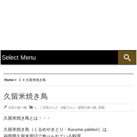
Home »
く »
久留米焼き鳥
久留米焼き鳥
日本の食べ物
く
,
ご当地グルメ B級グルメ
,
福岡の食べ物
,
肉類
久留米焼き鳥とは・・・
久留米焼き鳥（くるめやきとり・Kurume yakitori）は、
福岡県久留米周辺で食べられている料理。