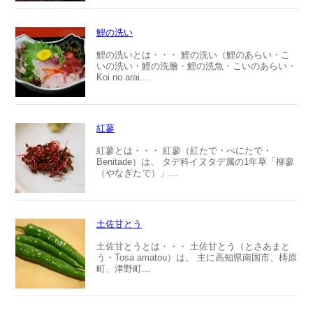
鯉の洗い
鯉の洗いとは・・・ 鯉の洗い（鯉のあらい・こ
いの洗い・鯉の洗膾・鯉の洗魚・こいのあらい・
Koi no arai...
紅蓼
紅蓼とは・・・ 紅蓼（紅たで・べにたで・
Benitade）は、 タデ科イヌタデ属の1年草「柳蓼
（やなぎたで）」...
土佐甘とう
土佐甘とうとは・・・ 土佐甘とう（とさあまと
う・Tosa amatou）は、 主に高知県南国市、梼原
町、津野町...