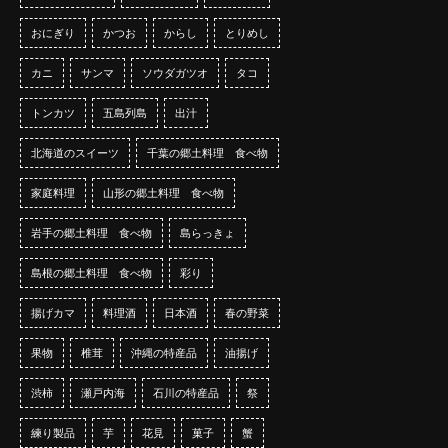
おにぎり
かつお
からし
とりめし
カニ
サンマ
ソウダガツオ
タコ
トンカツ
五島列島
出汁
北海道のスイーツ
千葉の郷土料理 食べ物
家庭料理
山形の郷土料理 食べ物
岩手の郷土料理 食べ物
島らっきょ
島根の郷土料理 食べ物
彩り
揚げカマ
料理酒
日本酒
春の野菜
果物
椎茸
沖縄の特産品
油揚げ
渋柿
瀬戸内海
石川の特産品
祭
練り製品
芋
花見
菓子
蟹