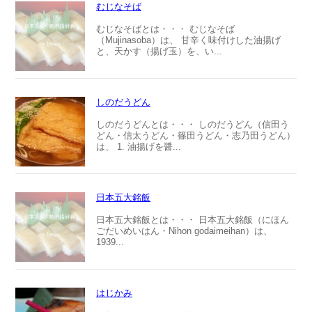
むじなそば
むじなそばとは・・・ むじなそば
（Mujinasoba）は、 甘辛く味付けした油揚げ
と、天かす（揚げ玉）を、い...
しのだうどん
しのだうどんとは・・・ しのだうどん（信田う
どん・信太うどん・篠田うどん・志乃田うどん）
は、 1. 油揚げを醤...
日本五大銘飯
日本五大銘飯とは・・・ 日本五大銘飯（にほん
ごだいめいはん・Nihon godaimeihan）は、
1939...
はじかみ