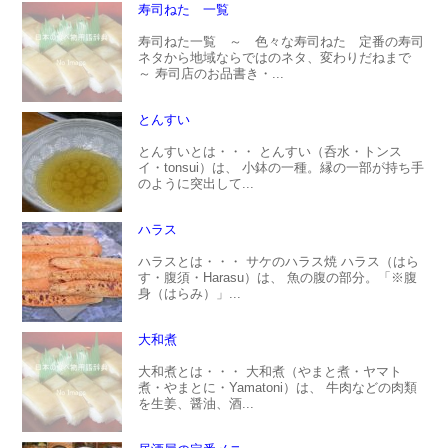
寿司ねた 一覧
寿司ねた一覧 ～ 色々な寿司ねた 定番の寿司
ネタから地域ならではのネタ、変わりだねまで
～ 寿司店のお品書き・...
とんすい
とんすいとは・・・ とんすい（呑水・トンス
イ・tonsui）は、 小鉢の一種。縁の一部が持ち手
のように突出して...
ハラス
ハラスとは・・・ サケのハラス焼 ハラス（はら
す・腹須・Harasu）は、 魚の腹の部分。「※腹
身（はらみ）」...
大和煮
大和煮とは・・・ 大和煮（やまと煮・ヤマト
煮・やまとに・Yamatoni）は、 牛肉などの肉類
を生姜、醤油、酒...