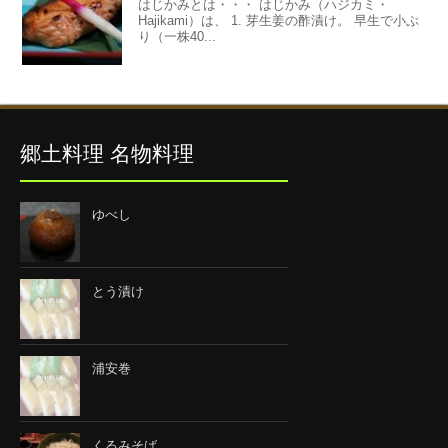
はじかみとは・・・ はじかみ（ハジカミ・
Hajikami）は、 1. 芽生姜の酢漬け。 早生で小ぶ
り（一株40...
郷土料理 名物料理
ゆべし
とう漬け
浦安巻
くるみそば