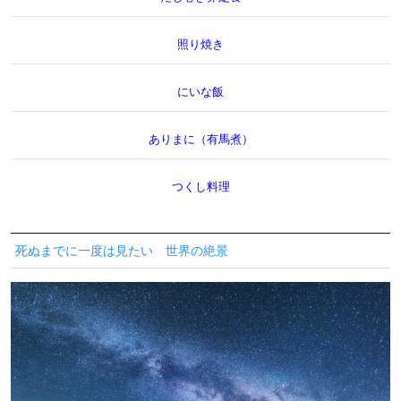
照り焼き
にいな飯
ありまに（有馬煮）
つくし料理
死ぬまでに一度は見たい 世界の絶景