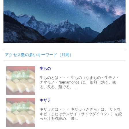
アクセス数の多いキーワード（月間）
生もの
生ものとは・・・ 生もの（なまもの・生モノ・
ナマモノ・Namamono）は、 加熱（焼く、煮
る、炙る、茹でる、...
キザラ
キザラとは・・・ キザラ（きざら）は、 サトウ
キビ（またはテンサイ（サトウダイコン））を絞
った汁を煮詰め、 濃...