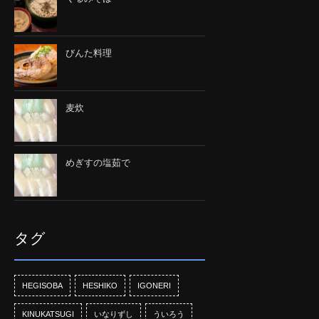
びんた料理
麦炊
めぎすの塩茹で
タグ
HEGISOBA
HESHIKO
IGONERI
KINUKATSUGI
いなりずし
ういろう