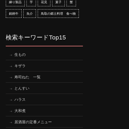
練り製品
芋
花見
菓子
蟹
銘柄牛
魚介
鳥取の郷土料理 食べ物
検索キーワードTop15
生もの
キザラ
寿司ねた 一覧
とんすい
ハラス
大和煮
居酒屋の定番メニュー