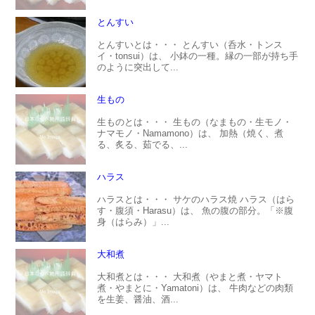
とんすい
とんすいとは・・・ とんすい（呑水・トンス
イ・tonsui）は、 小鉢の一種。縁の一部が持ち手
のように突出して...
生もの
生ものとは・・・ 生もの（なまもの・生モノ・
ナマモノ・Namamono）は、 加熱（焼く、煮
る、炙る、茹でる、...
ハラス
ハラスとは・・・ サケのハラス焼 ハラス（はら
す・腹須・Harasu）は、 魚の腹の部分。「※腹
身（はらみ）」...
大和煮
大和煮とは・・・ 大和煮（やまと煮・ヤマト
煮・やまとに・Yamatoni）は、 牛肉などの肉類
を生姜、醤油、酒...