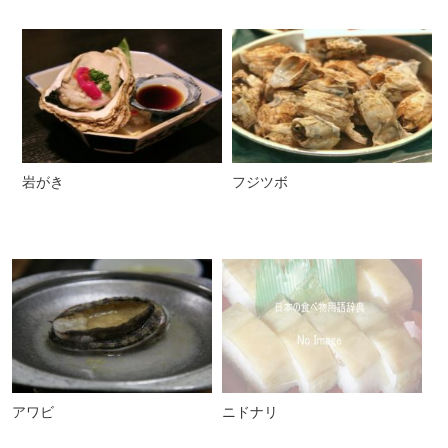
岩がき
フジツボ
アワビ
ニドナリ