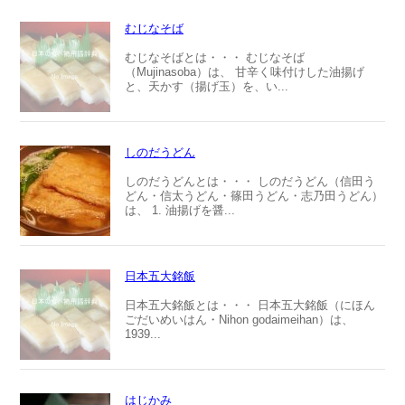
むじなそば
むじなそばとは・・・ むじなそば
（Mujinasoba）は、 甘辛く味付けした油揚げ
と、天かす（揚げ玉）を、い...
しのだうどん
しのだうどんとは・・・ しのだうどん（信田う
どん・信太うどん・篠田うどん・志乃田うどん）
は、 1. 油揚げを醤...
日本五大銘飯
日本五大銘飯とは・・・ 日本五大銘飯（にほん
ごだいめいはん・Nihon godaimeihan）は、
1939...
はじかみ