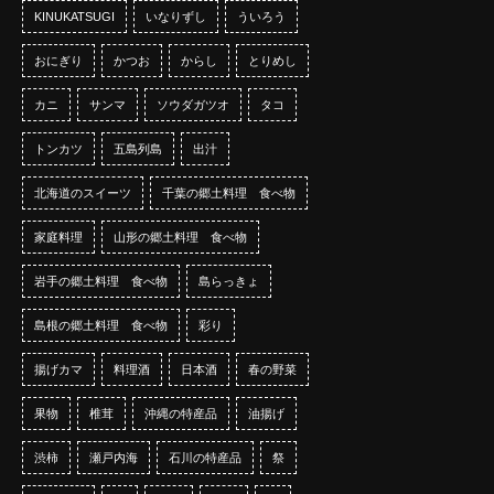
KINUKATSUGI
いなりずし
ういろう
おにぎり
かつお
からし
とりめし
カニ
サンマ
ソウダガツオ
タコ
トンカツ
五島列島
出汁
北海道のスイーツ
千葉の郷土料理 食べ物
家庭料理
山形の郷土料理 食べ物
岩手の郷土料理 食べ物
島らっきょ
島根の郷土料理 食べ物
彩り
揚げカマ
料理酒
日本酒
春の野菜
果物
椎茸
沖縄の特産品
油揚げ
渋柿
瀬戸内海
石川の特産品
祭