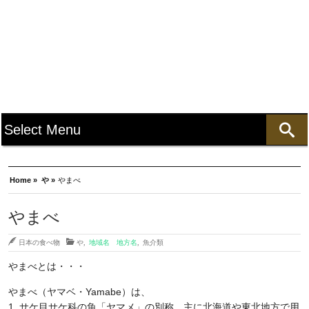
Home »
や »
やまべ
やまべ
日本の食べ物
や
,
地域名 地方名
,
魚介類
やまべとは・・・
やまべ（ヤマベ・Yamabe）は、
1. サケ目サケ科の魚「ヤマメ」の別称。主に北海道や東北地方で用