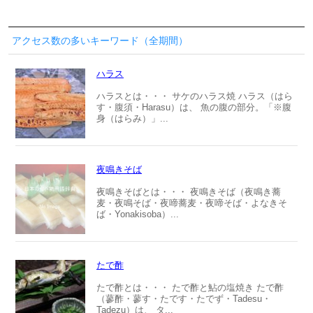
アクセス数の多いキーワード（全期間）
ハラス
ハラスとは・・・ サケのハラス焼 ハラス（はら
す・腹須・Harasu）は、 魚の腹の部分。「※腹
身（はらみ）」...
夜鳴きそば
夜鳴きそばとは・・・ 夜鳴きそば（夜鳴き蕎
麦・夜鳴そば・夜啼蕎麦・夜啼そば・よなきそ
ば・Yonakisoba）...
たで酢
たで酢とは・・・ たで酢と鮎の塩焼き たで酢
（蓼酢・蓼す・たです・たでず・Tadesu・
Tadezu）は、 タ...