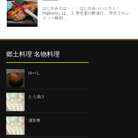
はじかみとは・・・ はじかみ（ハジカミ・
Hajikami）は、 1. 芽生姜の酢漬け。 早生で小ぶ
り（一株40...
郷土料理 名物料理
ゆべし
とう漬け
浦安巻