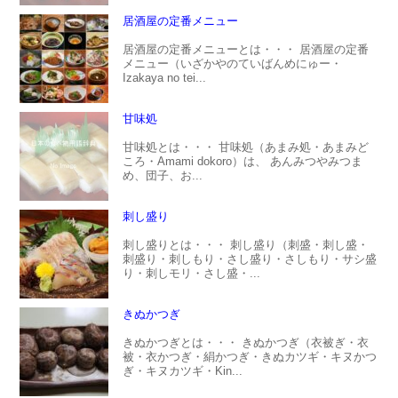
居酒屋の定番メニュー
居酒屋の定番メニューとは・・・ 居酒屋の定番
メニュー（いざかやのていばんめにゅー・
Izakaya no tei...
甘味処
甘味処とは・・・ 甘味処（あまみ処・あまみど
ころ・Amami dokoro）は、 あんみつやみつま
め、団子、お...
刺し盛り
刺し盛りとは・・・ 刺し盛り（刺盛・刺し盛・
刺盛り・刺しもり・さし盛り・さしもり・サシ盛
り・刺しモリ・さし盛・...
きぬかつぎ
きぬかつぎとは・・・ きぬかつぎ（衣被ぎ・衣
被・衣かつぎ・絹かつぎ・きぬカツギ・キヌかつ
ぎ・キヌカツギ・Kin...