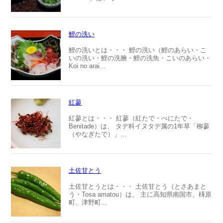
鯉の洗い
鯉の洗いとは・・・ 鯉の洗い（鯉のあらい・こ
いの洗い・鯉の洗膾・鯉の洗魚・こいのあらい・
Koi no arai...
紅蓼
紅蓼とは・・・ 紅蓼（紅たで・べにたで・
Benitade）は、 タデ科イヌタデ属の1年草「柳蓼
（やなぎたで）」...
土佐甘とう
土佐甘とうとは・・・ 土佐甘とう（とさあまと
う・Tosa amatou）は、 主に高知県南国市、梼原
町、津野町...