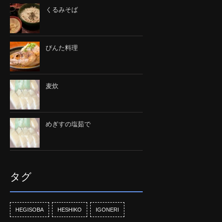
くるみそば
びんた料理
麦炊
めぎすの塩茹で
タグ
HEGISOBA
HESHIKO
IGONERI