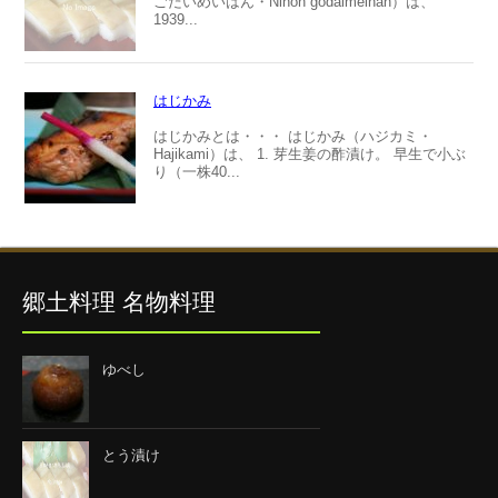
ごだいめいはん・Nihon godaimeihan）は、
1939...
はじかみ
はじかみとは・・・ はじかみ（ハジカミ・
Hajikami）は、 1. 芽生姜の酢漬け。 早生で小ぶ
り（一株40...
郷土料理 名物料理
ゆべし
とう漬け