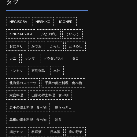
タグ
HEGISOBA
HESHIKO
IGONERI
KINUKATSUGI
いなりずし
ういろう
おにぎり
かつお
からし
とりめし
カニ
サンマ
ソウダガツオ
タコ
トンカツ
五島列島
出汁
北海道のスイーツ
千葉の郷土料理 食べ物
家庭料理
山形の郷土料理 食べ物
岩手の郷土料理 食べ物
島らっきょ
島根の郷土料理 食べ物
彩り
揚げカマ
料理酒
日本酒
春の野菜