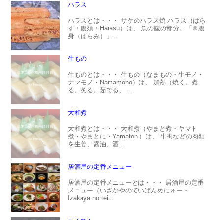
ハラス
ハラスとは・・・ サケのハラス焼 ハラス（はら
す・腹須・Harasu）は、 魚の腹の部分。「※腹
身（はらみ）」...
生もの
生ものとは・・・ 生もの（なまもの・生モノ・
ナマモノ・Namamono）は、 加熱（焼く、煮
る、炙る、茹でる、...
大和煮
大和煮とは・・・ 大和煮（やまと煮・ヤマト
煮・やまとに・Yamatoni）は、 牛肉などの肉類
を生姜、醤油、酒...
居酒屋の定番メニュー
居酒屋の定番メニューとは・・・ 居酒屋の定番
メニュー（いざかやのていばんめにゅー・
Izakaya no tei...