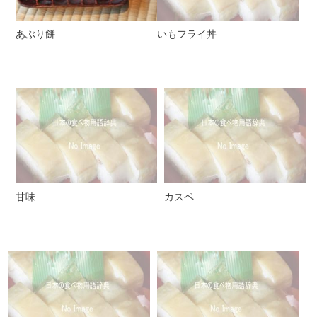
あぶり餅
いもフライ丼
甘味
カスペ