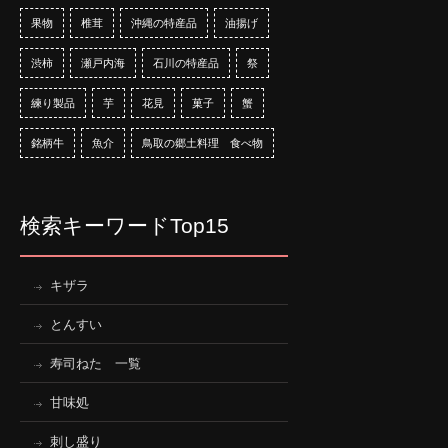
果物
椎茸
沖縄の特産品
油揚げ
渋柿
瀬戸内海
石川の特産品
祭
練り製品
芋
花見
菓子
蟹
銘柄牛
魚介
鳥取の郷土料理 食べ物
検索キーワードTop15
キザラ
とんすい
寿司ねた 一覧
甘味処
刺し盛り