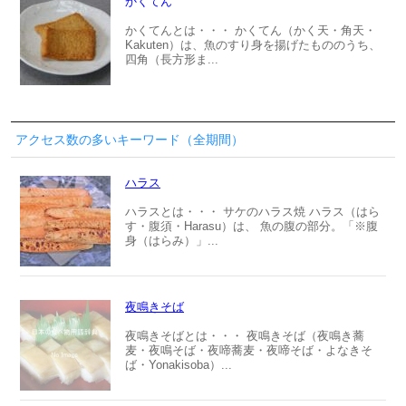
かくてん
かくてんとは・・・ かくてん（かく天・角天・
Kakuten）は、魚のすり身を揚げたもののうち、
四角（長方形ま...
アクセス数の多いキーワード（全期間）
ハラス
ハラスとは・・・ サケのハラス焼 ハラス（はら
す・腹須・Harasu）は、 魚の腹の部分。「※腹
身（はらみ）」...
夜鳴きそば
夜鳴きそばとは・・・ 夜鳴きそば（夜鳴き蕎
麦・夜鳴そば・夜啼蕎麦・夜啼そば・よなきそ
ば・Yonakisoba）...