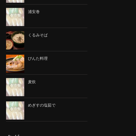
浦安巻
くるみそば
びんた料理
麦炊
めぎすの塩茹で