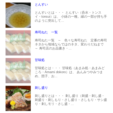
とんすい
とんすいとは・・・ とんすい（呑水・トンス
イ・tonsui）は、 小鉢の一種。縁の一部が持ち手
のように突出して...
寿司ねた 一覧
寿司ねた一覧 ～ 色々な寿司ねた 定番の寿司
ネタから地域ならではのネタ、変わりだねまで
～ 寿司店のお品書き・...
甘味処
甘味処とは・・・ 甘味処（あまみ処・あまみど
ころ・Amami dokoro）は、 あんみつやみつま
め、団子、お...
刺し盛り
刺し盛りとは・・・ 刺し盛り（刺盛・刺し盛・
刺盛り・刺しもり・さし盛り・さしもり・サシ盛
り・刺しモリ・さし盛・...