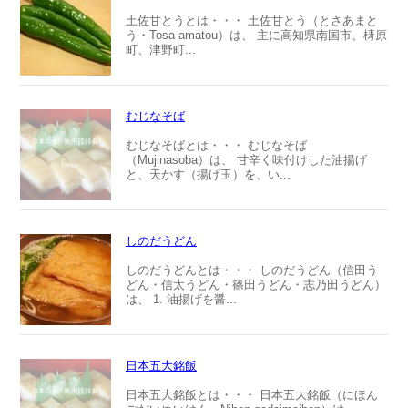
土佐甘とうとは・・・ 土佐甘とう（とさあまと
う・Tosa amatou）は、 主に高知県南国市、梼原
町、津野町...
むじなそば
むじなそばとは・・・ むじなそば
（Mujinasoba）は、 甘辛く味付けした油揚げ
と、天かす（揚げ玉）を、い...
しのだうどん
しのだうどんとは・・・ しのだうどん（信田う
どん・信太うどん・篠田うどん・志乃田うどん）
は、 1. 油揚げを醤...
日本五大銘飯
日本五大銘飯とは・・・ 日本五大銘飯（にほん