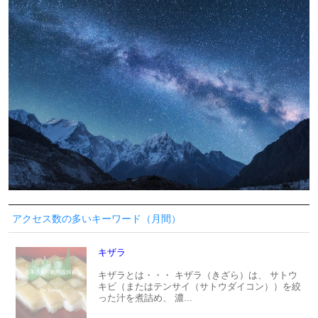
アクセス数の多いキーワード（月間）
キザラ
キザラとは・・・ キザラ（きざら）は、 サトウ
キビ（またはテンサイ（サトウダイコン））を絞
った汁を煮詰め、 濃...