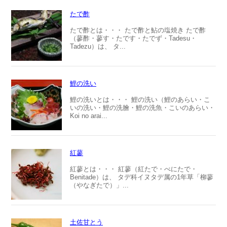
たで酢
たで酢とは・・・ たで酢と鮎の塩焼き たで酢
（蓼酢・蓼す・たです・たでず・Tadesu・
Tadezu）は、 タ...
鯉の洗い
鯉の洗いとは・・・ 鯉の洗い（鯉のあらい・こ
いの洗い・鯉の洗膾・鯉の洗魚・こいのあらい・
Koi no arai...
紅蓼
紅蓼とは・・・ 紅蓼（紅たで・べにたで・
Benitade）は、 タデ科イヌタデ属の1年草「柳蓼
（やなぎたで）」...
土佐甘とう