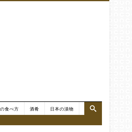
の食べ方
酒肴
日本の漬物