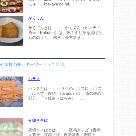
にゅー・Izakaya no tei...
かくてん
かくてんとは・・・ かくてん（かく天・
角天・Kakuten）は、魚のすり身を揚げた
もののうち、 四角（長方形ま...
セス数の多いキーワード（全期間）
ハラス
ハラスとは・・・ サケのハラス焼 ハラス
（はらす・腹須・Harasu）は、 魚の腹の
部分。「※腹身（はらみ）」...
夜鳴きそば
夜鳴きそばとは・・・ 夜鳴きそば（夜鳴
き蕎麦・夜鳴そば・夜啼蕎麦・夜啼そ