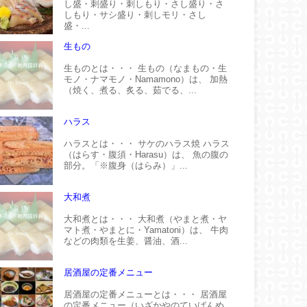
し盛・刺盛り・刺しもり・さし盛り・さ
しもり・サシ盛り・刺しモリ・さし
盛・...
生もの
生ものとは・・・ 生もの（なまもの・生
モノ・ナマモノ・Namamono）は、 加熱
（焼く、煮る、炙る、茹でる、...
ハラス
ハラスとは・・・ サケのハラス焼 ハラス
（はらす・腹須・Harasu）は、 魚の腹の
部分。「※腹身（はらみ）」...
大和煮
大和煮とは・・・ 大和煮（やまと煮・ヤ
マト煮・やまとに・Yamatoni）は、 牛肉
などの肉類を生姜、醤油、酒...
居酒屋の定番メニュー
居酒屋の定番メニューとは・・・ 居酒屋
の定番メニュー（いざかやのていばんめ