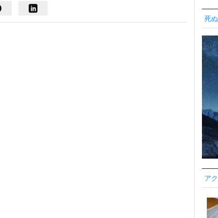
死ぬ
アク