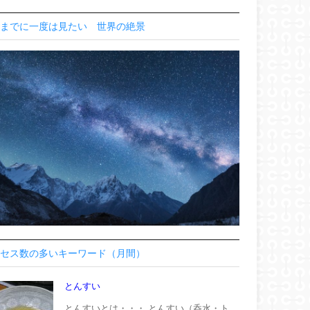
までに一度は見たい 世界の絶景
セス数の多いキーワード（月間）
とんすい
とんすいとは・・・ とんすい（呑水・ト