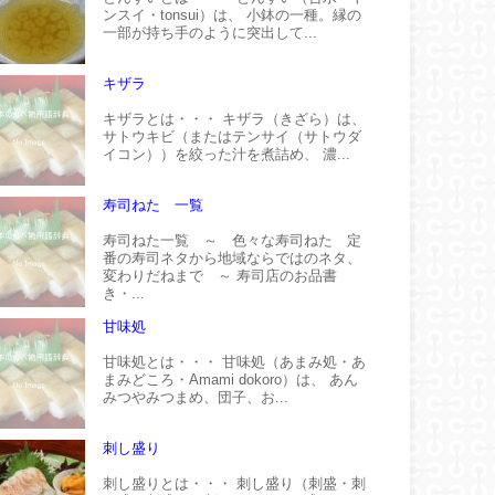
ンスイ・tonsui）は、 小鉢の一種。縁の
一部が持ち手のように突出して...
キザラ
キザラとは・・・ キザラ（きざら）は、
サトウキビ（またはテンサイ（サトウダ
イコン））を絞った汁を煮詰め、 濃...
寿司ねた 一覧
寿司ねた一覧 ～ 色々な寿司ねた 定
番の寿司ネタから地域ならではのネタ、
変わりだねまで ～ 寿司店のお品書
き・...
甘味処
甘味処とは・・・ 甘味処（あまみ処・あ
まみどころ・Amami dokoro）は、 あん
みつやみつまめ、団子、お...
刺し盛り
刺し盛りとは・・・ 刺し盛り（刺盛・刺