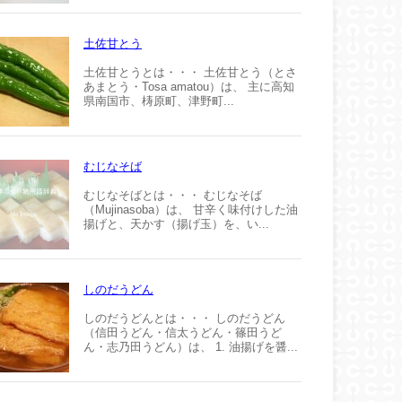
土佐甘とう
土佐甘とうとは・・・ 土佐甘とう（とさ
あまとう・Tosa amatou）は、 主に高知
県南国市、梼原町、津野町...
むじなそば
むじなそばとは・・・ むじなそば
（Mujinasoba）は、 甘辛く味付けした油
揚げと、天かす（揚げ玉）を、い...
しのだうどん
しのだうどんとは・・・ しのだうどん
（信田うどん・信太うどん・篠田うど
ん・志乃田うどん）は、 1. 油揚げを醤...