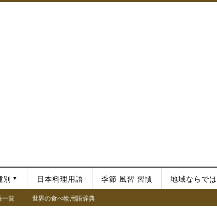
種別
日本料理用語
季節 風習 習慣
地域ならでは
語一覧
世界の食べ物用語辞典