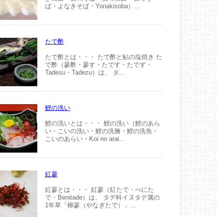
ば・よなきそば・Yonakisoba）...
たで酢
たで酢とは・・・ たで酢と鮎の塩焼き た
で酢（蓼酢・蓼す・たです・たでず・
Tadesu・Tadezu）は、 タ...
鯉の洗い
鯉の洗いとは・・・ 鯉の洗い（鯉のあら
い・こいの洗い・鯉の洗膾・鯉の洗魚・
こいのあらい・Koi no arai...
紅蓼
紅蓼とは・・・ 紅蓼（紅たで・べにた
で・Benitade）は、 タデ科イヌタデ属の
1年草「柳蓼（やなぎたで）」...