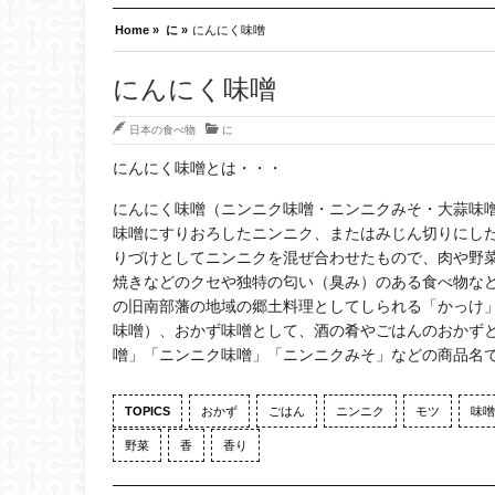
Home »
に »
にんにく味噌
にんにく味噌
日本の食べ物
に
にんにく味噌とは・・・
にんにく味噌（ニンニク味噌・ニンニクみそ・大蒜味噌・に
味噌にすりおろしたニンニク、またはみじん切りにし
りづけとしてニンニクを混ぜ合わせたもので、肉や野
焼きなどのクセや独特の匂い（臭み）のある食べ物な
の旧南部藩の地域の郷土料理としてしられる「かっけ
味噌）、おかず味噌として、酒の肴やごはんのおかず
噌」「ニンニク味噌」「ニンニクみそ」などの商品名
TOPICS
おかず
ごはん
ニンニク
モツ
味噌
野菜
香
香り