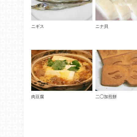
ニギス
ニナ貝
肉豆腐
二◯加煎餅