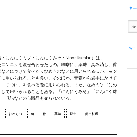
キー
おす
んにくミソ・にんにくみそ・Ninnnikumiso）は、
たニンニクを混ぜ合わせたもの。味噌に、薬味、臭み消し、香
菜などにつけて食べたり炒めものなどに用いられるほか、モツ
どに用いられることも多い。そのほか、青森から岩手にかけて
」「つつけ」を食べる際に用いられる。また、なめミソ（なめ
として用いられることもある。「にんにくみそ」「にんにく味
で、瓶詰などの市販品も売られている。
炒めもの
肉
肴
薬味
郷土
郷土料理