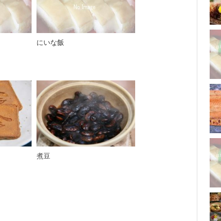
にいな飯
煮豆