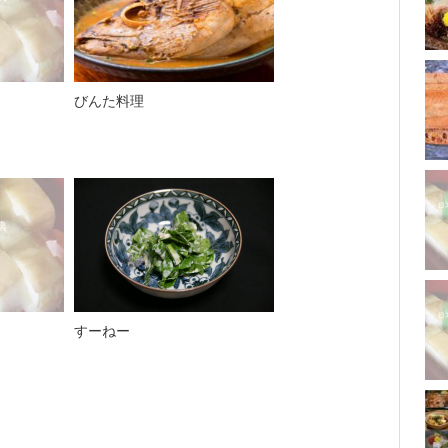
びんた料理
すーねー