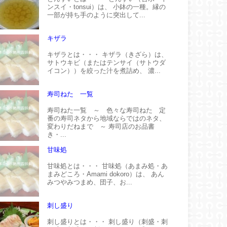
ンスイ・tonsui）は、 小鉢の一種。縁の
一部が持ち手のように突出して...
キザラ
キザラとは・・・ キザラ（きざら）は、
サトウキビ（またはテンサイ（サトウダ
イコン））を絞った汁を煮詰め、 濃...
寿司ねた 一覧
寿司ねた一覧 ～ 色々な寿司ねた 定
番の寿司ネタから地域ならではのネタ、
変わりだねまで ～ 寿司店のお品書
き・...
甘味処
甘味処とは・・・ 甘味処（あまみ処・あ
まみどころ・Amami dokoro）は、 あん
みつやみつまめ、団子、お...
刺し盛り
刺し盛りとは・・・ 刺し盛り（刺盛・刺