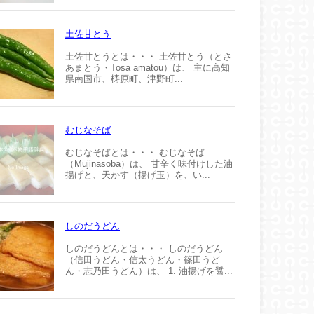
土佐甘とう
土佐甘とうとは・・・ 土佐甘とう（とさ
あまとう・Tosa amatou）は、 主に高知
県南国市、梼原町、津野町...
むじなそば
むじなそばとは・・・ むじなそば
（Mujinasoba）は、 甘辛く味付けした油
揚げと、天かす（揚げ玉）を、い...
しのだうどん
しのだうどんとは・・・ しのだうどん
（信田うどん・信太うどん・篠田うど
ん・志乃田うどん）は、 1. 油揚げを醤...