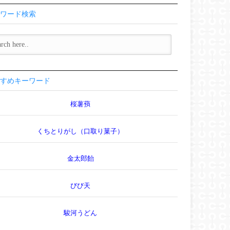
ワード検索
すめキーワード
桜薯蕷
くちとりがし（口取り菓子）
金太郎飴
びび天
駿河うどん