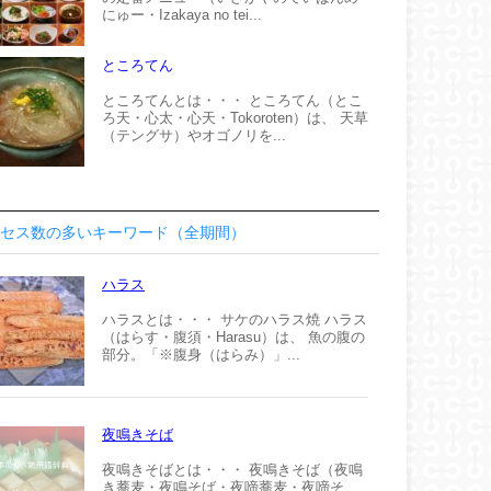
にゅー・Izakaya no tei...
ところてん
ところてんとは・・・ ところてん（とこ
ろ天・心太・心天・Tokoroten）は、 天草
（テングサ）やオゴノリを...
セス数の多いキーワード（全期間）
ハラス
ハラスとは・・・ サケのハラス焼 ハラス
（はらす・腹須・Harasu）は、 魚の腹の
部分。「※腹身（はらみ）」...
夜鳴きそば
夜鳴きそばとは・・・ 夜鳴きそば（夜鳴
き蕎麦・夜鳴そば・夜啼蕎麦・夜啼そ