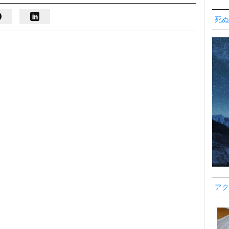
死ぬ
アク