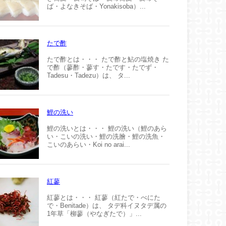
ば・よなきそば・Yonakisoba）...
たで酢
たで酢とは・・・ たで酢と鮎の塩焼き た
で酢（蓼酢・蓼す・たです・たでず・
Tadesu・Tadezu）は、 タ...
鯉の洗い
鯉の洗いとは・・・ 鯉の洗い（鯉のあら
い・こいの洗い・鯉の洗膾・鯉の洗魚・
こいのあらい・Koi no arai...
紅蓼
紅蓼とは・・・ 紅蓼（紅たで・べにた
で・Benitade）は、 タデ科イヌタデ属の
1年草「柳蓼（やなぎたで）」...