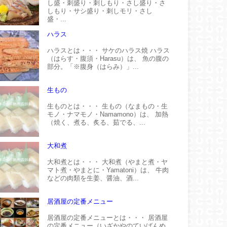
し盛・刺盛り・刺しもり・さし盛り・さ
しもり・サシ盛り・刺しモリ・さし
盛・...
ハラス
ハラスとは・・・ サケのハラス焼 ハラス
（はらす・腹須・Harasu）は、 魚の腹の
部分。「※腹身（はらみ）」...
生もの
生ものとは・・・ 生もの（なまもの・生
モノ・ナマモノ・Namamono）は、 加熱
（焼く、煮る、炙る、茹でる、...
大和煮
大和煮とは・・・ 大和煮（やまと煮・ヤ
マト煮・やまとに・Yamatoni）は、 牛肉
などの肉類を生姜、醤油、酒...
居酒屋の定番メニュー
居酒屋の定番メニューとは・・・ 居酒屋
の定番メニュー（いざかやのていばんめ