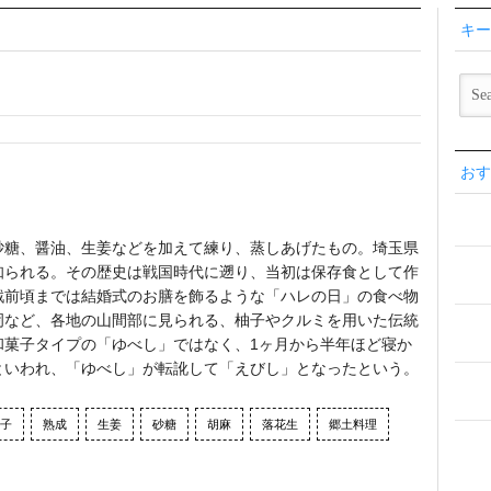
キー
おす
砂糖、醤油、生姜などを加えて練り、蒸しあげたもの。埼玉県
知られる。その歴史は戦国時代に遡り、当初は保存食として作
戦前頃までは結婚式のお膳を飾るような「ハレの日」の食べ物
岡など、各地の山間部に見られる、柚子やクルミを用いた伝統
和菓子タイプの「ゆべし」ではなく、1ヶ月から半年ほど寝か
といわれ、「ゆべし」が転訛して「えびし」となったという。
子
熟成
生姜
砂糖
胡麻
落花生
郷土料理