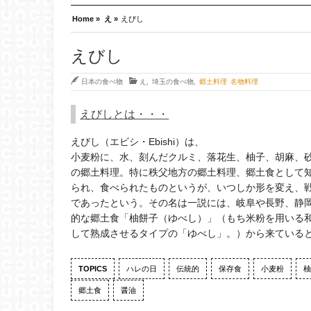
Home »
え »
えびし
えびし
日本の食べ物
え
,
埼玉の食べ物
,
郷土料理 名物料理
えびしとは・・・
えびし（エビシ・Ebishi）は、
小麦粉に、水、刻んだクルミ、落花生、柚子、胡麻、
の郷土料理。特に秩父地方の郷土料理、郷土食として
られ、食べられたものというが、いつしか形を変え、
であったという。その名は一説には、岐阜や長野、静
的な郷土食「柚餅子（ゆべし）」（もち米粉を用いる
して熟成させるタイプの「ゆべし」。）から来ている
TOPICS
ハレの日
伝統的
保存食
小麦粉
柚
郷土食
醤油