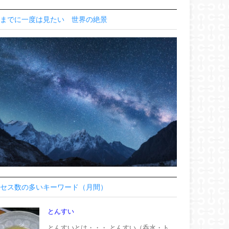
までに一度は見たい 世界の絶景
セス数の多いキーワード（月間）
とんすい
とんすいとは・・・ とんすい（呑水・ト