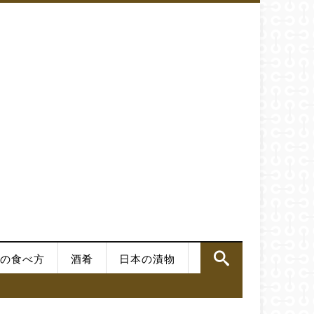
の食べ方
酒肴
日本の漬物