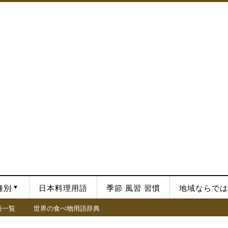
種別
日本料理用語
季節 風習 習慣
地域ならでは
語一覧
世界の食べ物用語辞典