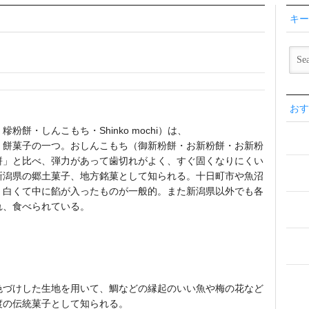
キー
おす
・しんこもち・Shinko mochi）は、
。餅菓子の一つ。おしんこもち（御新粉餅・お新粉餅・お新粉
餅」と比べ、弾力があって歯切れがよく、すぐ固くなりにくい
新潟県の郷土菓子、地方銘菓として知られる。十日町市や魚沼
、白くて中に餡が入ったものが一般的。また新潟県以外でも各
れ、食べられている。
色づけした生地を用いて、鯛などの縁起のいい魚や梅の花など
渡の伝統菓子として知られる。