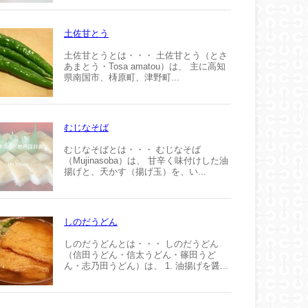
土佐甘とう
土佐甘とうとは・・・ 土佐甘とう（とさ
あまとう・Tosa amatou）は、 主に高知
県南国市、梼原町、津野町...
むじなそば
むじなそばとは・・・ むじなそば
（Mujinasoba）は、 甘辛く味付けした油
揚げと、天かす（揚げ玉）を、い...
しのだうどん
しのだうどんとは・・・ しのだうどん
（信田うどん・信太うどん・篠田うど
ん・志乃田うどん）は、 1. 油揚げを醤...