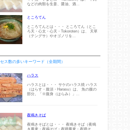
などの肉類を生姜、醤油、酒...
ところてん
ところてんとは・・・ ところてん（とこ
ろ天・心太・心天・Tokoroten）は、 天草
（テングサ）やオゴノリを...
セス数の多いキーワード（全期間）
ハラス
ハラスとは・・・ サケのハラス焼 ハラス
（はらす・腹須・Harasu）は、 魚の腹の
部分。「※腹身（はらみ）」...
夜鳴きそば
夜鳴きそばとは・・・ 夜鳴きそば（夜鳴
き蕎麦・夜鳴そば・夜啼蕎麦・夜啼そ