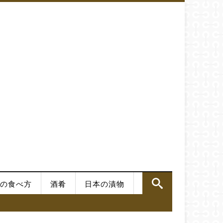
の食べ方
酒肴
日本の漬物