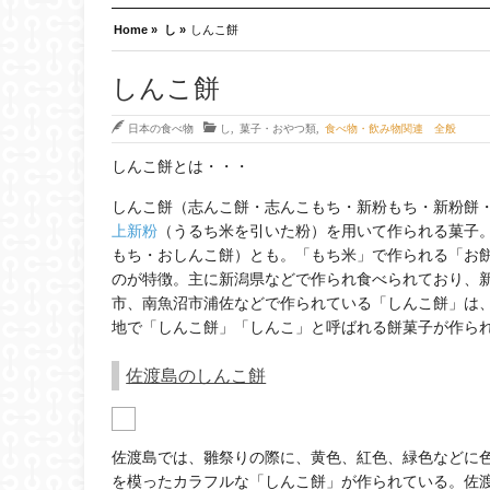
Home »
し »
しんこ餅
しんこ餅
日本の食べ物
し
,
菓子・おやつ類
,
食べ物・飲み物関連 全般
しんこ餅とは・・・
しんこ餅（志んこ餅・志んこもち・新粉もち・新粉餅・糝粉餅
上新粉
（うるち米を引いた粉）を用いて作られる菓子
もち・おしんこ餅）とも。「もち米」で作られる「お
のが特徴。主に新潟県などで作られ食べられており、
市、南魚沼市浦佐などで作られている「しんこ餅」は
地で「しんこ餅」「しんこ」と呼ばれる餅菓子が作ら
佐渡島のしんこ餅
佐渡島では、雛祭りの際に、黄色、紅色、緑色などに
を模ったカラフルな「しんこ餅」が作られている。佐