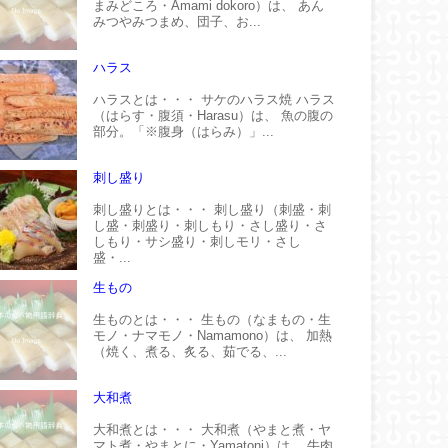
まみどころ・Amami dokoro）は、 あん
みつやみつまめ、団子、お...
ハラス
ハラスとは・・・ サケのハラス焼 ハラス
（はらす・腹須・Harasu）は、 魚の腹の
部分。「※腹身（はらみ）」...
刺し盛り
刺し盛りとは・・・ 刺し盛り（刺盛・刺
し盛・刺盛り・刺しもり・さし盛り・さ
しもり・サシ盛り・刺しモリ・さし
盛・...
生もの
生ものとは・・・ 生もの（なまもの・生
モノ・ナマモノ・Namamono）は、 加熱
（焼く、煮る、炙る、茹でる、...
大和煮
大和煮とは・・・ 大和煮（やまと煮・ヤ
マト煮・やまとに・Yamatoni）は、 牛肉