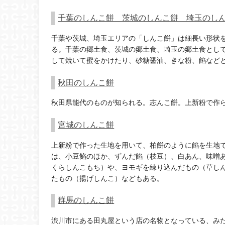
千葉のしんこ餅 茨城のしんこ餅 埼玉のし
千葉や茨城、埼玉エリアの「しんこ餅」は細長い形状
る。千葉の郷土食、茨城の郷土食、埼玉の郷土食とし
して焼いて蜜をかけたり、砂糖醤油、きな粉、餡など
秋田のしんこ餅
秋田県能代のものが知られる。志んこ餅。上新粉で作
宮城のしんこ餅
上新粉で作った生地を用いて、柏餅のように餡を生地
は、小豆餡のほか、ずんだ餡（枝豆）、白あん、味噌
くらしんこもち）や、ヨモギを練り込んだもの（草し
たもの（揚げしんこ）などもある。
群馬のしんこ餅
渋川市にある田丸屋という店の名物となっている、み