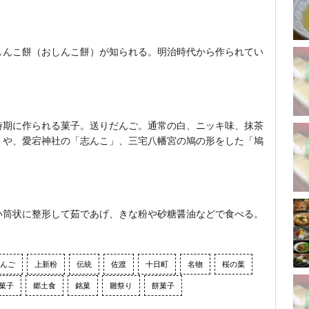
しんこ餅（おしんこ餅）が知られる。明治時代から作られてい
時期に作られる菓子。送りだんご。通常の白、ニッキ味、抹茶
」や、愛宕神社の「志んこ」、三宅八幡宮の鳩の形をした「鳩
い筒状に整形して茹であげ、きな粉や砂糖醤油などで食べる。
んご
上新粉
伝統
佐渡
十日町
名物
桜の葉
菓子
郷土食
銘菓
雛祭り
餅菓子