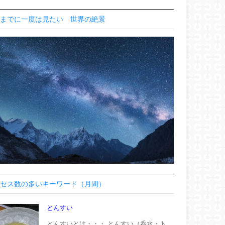
までに一度は見たい 世界の絶景
セス数の多いキーワード（月間）
とんすい
とんすいとは・・・ とんすい（呑水・ト