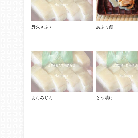
身欠きふぐ
あぶり餅
あらみじん
とう漬け