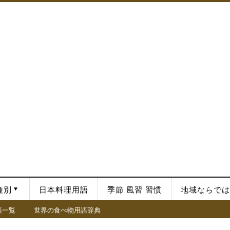
種別
日本料理用語
季節 風習 習慣
地域ならでは
語一覧
世界の食べ物用語辞典