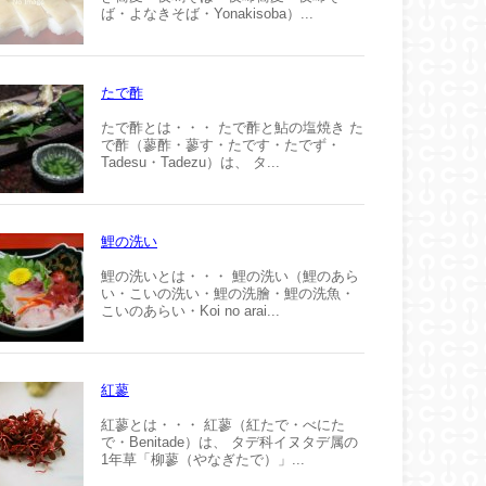
ば・よなきそば・Yonakisoba）...
たで酢
たで酢とは・・・ たで酢と鮎の塩焼き た
で酢（蓼酢・蓼す・たです・たでず・
Tadesu・Tadezu）は、 タ...
鯉の洗い
鯉の洗いとは・・・ 鯉の洗い（鯉のあら
い・こいの洗い・鯉の洗膾・鯉の洗魚・
こいのあらい・Koi no arai...
紅蓼
紅蓼とは・・・ 紅蓼（紅たで・べにた
で・Benitade）は、 タデ科イヌタデ属の
1年草「柳蓼（やなぎたで）」...