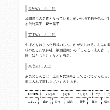
長野のしんこ餅
浅間温泉の名物となっている、薄い生地で餡を包んだ
る伝統菓子。郷土菓子。
京都のしんこ餅
中ほどをねじった形状のしんこ餅が知られる。お盆の
味のある八坂神社（祇園饅頭）の「しんこ（志ん古）
餅（はともち）」なども有名。
奈良のしんこ
奈良のしんこは、上新粉に湯を加えてこねてから細長
型に入れて蒸し上げたものもある。
TOPICS
うるち米
きな粉
こしあん
ごま
だ
白あん
砂糖
祭り
胡麻
菓子
郷土
郷土