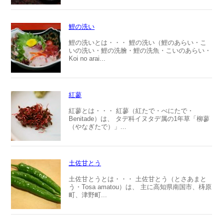
鯉の洗い
鯉の洗いとは・・・ 鯉の洗い（鯉のあらい・こ
いの洗い・鯉の洗膾・鯉の洗魚・こいのあらい・
Koi no arai...
紅蓼
紅蓼とは・・・ 紅蓼（紅たで・べにたで・
Benitade）は、 タデ科イヌタデ属の1年草「柳蓼
（やなぎたで）」...
土佐甘とう
土佐甘とうとは・・・ 土佐甘とう（とさあまと
う・Tosa amatou）は、 主に高知県南国市、梼原
町、津野町...