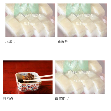
塩漬け
新海苔
時雨煮
白雪揚げ