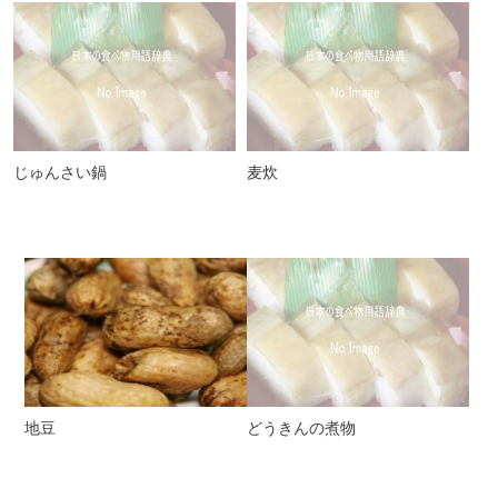
じゅんさい鍋
麦炊
地豆
どうきんの煮物