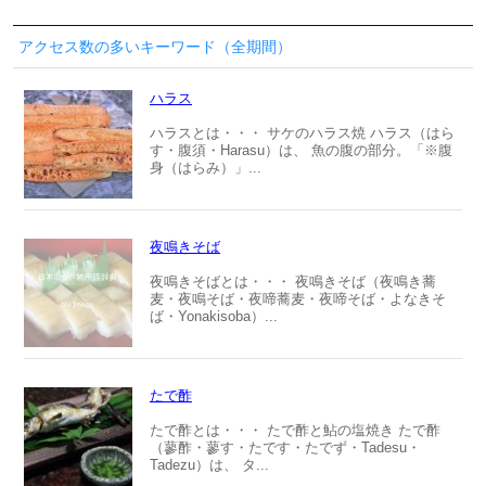
アクセス数の多いキーワード（全期間）
ハラス
ハラスとは・・・ サケのハラス焼 ハラス（はら
す・腹須・Harasu）は、 魚の腹の部分。「※腹
身（はらみ）」...
夜鳴きそば
夜鳴きそばとは・・・ 夜鳴きそば（夜鳴き蕎
麦・夜鳴そば・夜啼蕎麦・夜啼そば・よなきそ
ば・Yonakisoba）...
たで酢
たで酢とは・・・ たで酢と鮎の塩焼き たで酢
（蓼酢・蓼す・たです・たでず・Tadesu・
Tadezu）は、 タ...