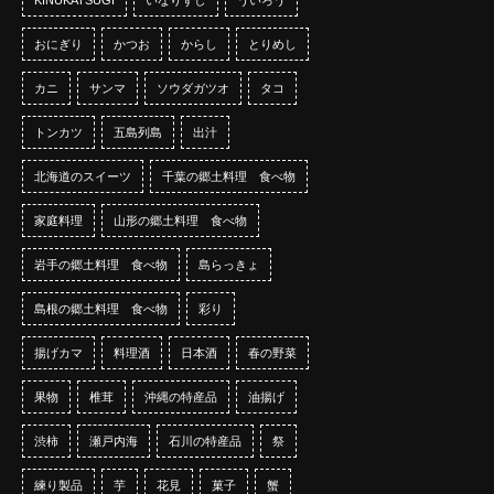
おにぎり
かつお
からし
とりめし
カニ
サンマ
ソウダガツオ
タコ
トンカツ
五島列島
出汁
北海道のスイーツ
千葉の郷土料理 食べ物
家庭料理
山形の郷土料理 食べ物
岩手の郷土料理 食べ物
島らっきょ
島根の郷土料理 食べ物
彩り
揚げカマ
料理酒
日本酒
春の野菜
果物
椎茸
沖縄の特産品
油揚げ
渋柿
瀬戸内海
石川の特産品
祭
練り製品
芋
花見
菓子
蟹