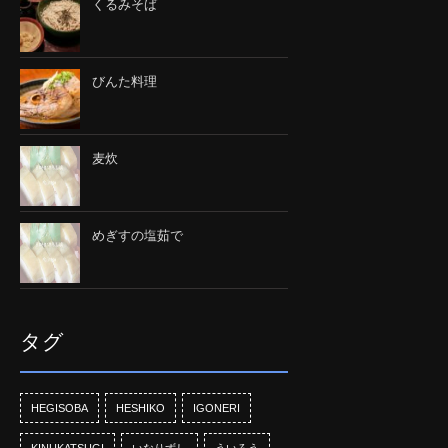
くるみそば
びんた料理
麦炊
めぎすの塩茹で
タグ
HEGISOBA
HESHIKO
IGONERI
KINUKATSUGI
いなりずし
ういろう