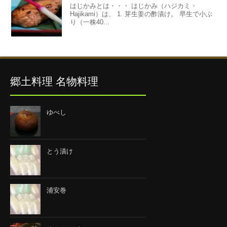
はじかみとは・・・ はじかみ（ハジカミ・
Hajikami）は、 1. 芽生姜の酢漬け。 早生で小ぶ
り（一株40...
郷土料理 名物料理
ゆべし
とう漬け
浦安巻