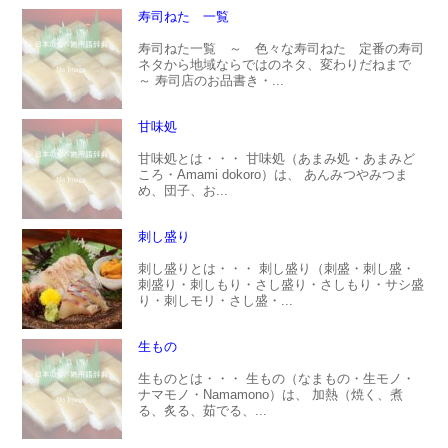
寿司ねた 一覧
寿司ねた一覧 ～ 色々な寿司ねた 定番の寿司
ネタから地域ならではのネタ、変わりだねまで
～ 寿司店のお品書き・...
甘味処
甘味処とは・・・ 甘味処（あまみ処・あまみど
ころ・Amami dokoro）は、 あんみつやみつま
め、団子、お...
刺し盛り
刺し盛りとは・・・ 刺し盛り（刺盛・刺し盛・
刺盛り・刺しもり・さし盛り・さしもり・サシ盛
り・刺しモリ・さし盛・...
生もの
生ものとは・・・ 生もの（なまもの・生モノ・
ナマモノ・Namamono）は、 加熱（焼く、煮
る、炙る、茹でる、...