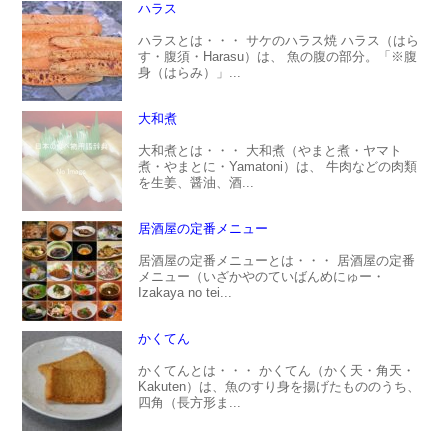
ハラス
ハラスとは・・・ サケのハラス焼 ハラス（はら
す・腹須・Harasu）は、 魚の腹の部分。「※腹
身（はらみ）」...
大和煮
大和煮とは・・・ 大和煮（やまと煮・ヤマト
煮・やまとに・Yamatoni）は、 牛肉などの肉類
を生姜、醤油、酒...
居酒屋の定番メニュー
居酒屋の定番メニューとは・・・ 居酒屋の定番
メニュー（いざかやのていばんめにゅー・
Izakaya no tei...
かくてん
かくてんとは・・・ かくてん（かく天・角天・
Kakuten）は、魚のすり身を揚げたもののうち、
四角（長方形ま...