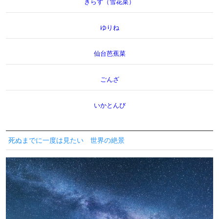
きらず（雪花菜）
ゆりね
仙台芭蕉菜
ごんざ
いかとんび
死ぬまでに一度は見たい 世界の絶景