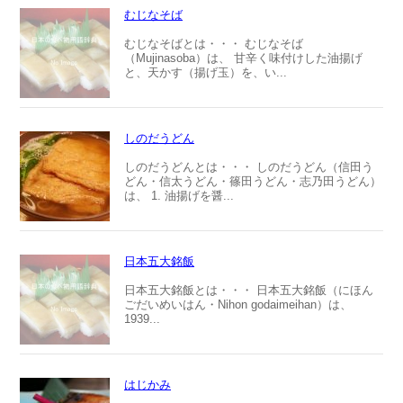
むじなそば
むじなそばとは・・・ むじなそば
（Mujinasoba）は、 甘辛く味付けした油揚げ
と、天かす（揚げ玉）を、い...
しのだうどん
しのだうどんとは・・・ しのだうどん（信田う
どん・信太うどん・篠田うどん・志乃田うどん）
は、 1. 油揚げを醤...
日本五大銘飯
日本五大銘飯とは・・・ 日本五大銘飯（にほん
ごだいめいはん・Nihon godaimeihan）は、
1939...
はじかみ