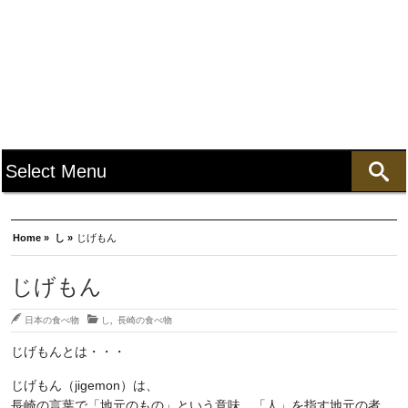
Home »
し »
じげもん
じげもん
日本の食べ物
し
,
長崎の食べ物
じげもんとは・・・
じげもん（jigemon）は、
長崎の言葉で「地元のもの」という意味。「人」を指す地元の者