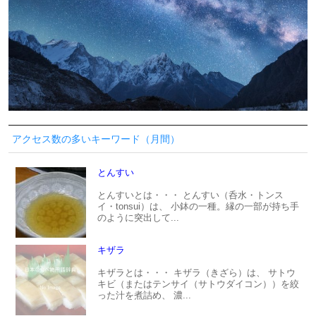
アクセス数の多いキーワード（月間）
とんすい
とんすいとは・・・ とんすい（呑水・トンス
イ・tonsui）は、 小鉢の一種。縁の一部が持ち手
のように突出して...
キザラ
キザラとは・・・ キザラ（きざら）は、 サトウ
キビ（またはテンサイ（サトウダイコン））を絞
った汁を煮詰め、 濃...