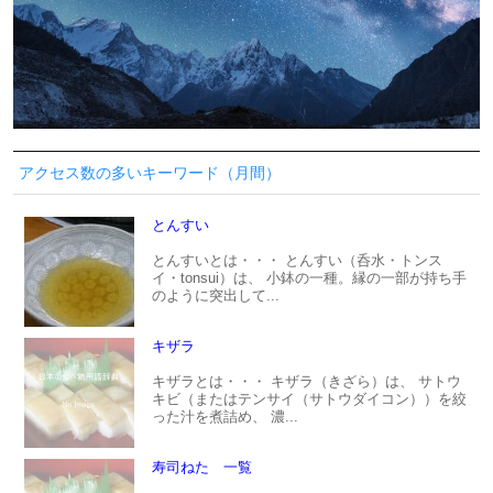
アクセス数の多いキーワード（月間）
とんすい
とんすいとは・・・ とんすい（呑水・トンス
イ・tonsui）は、 小鉢の一種。縁の一部が持ち手
のように突出して...
キザラ
キザラとは・・・ キザラ（きざら）は、 サトウ
キビ（またはテンサイ（サトウダイコン））を絞
った汁を煮詰め、 濃...
寿司ねた 一覧