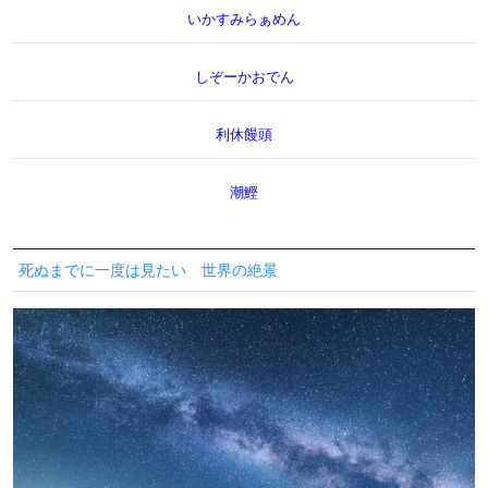
いかすみらぁめん
しぞーかおでん
利休饅頭
潮鰹
死ぬまでに一度は見たい 世界の絶景