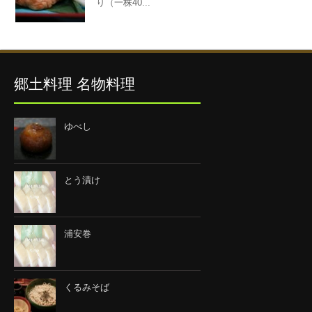
り（一株40...
郷土料理 名物料理
ゆべし
とう漬け
浦安巻
くるみそば