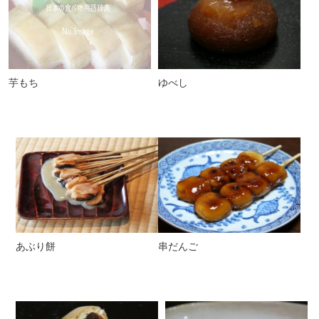
芋もち
ゆべし
あぶり餅
串だんご