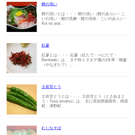
鯉の洗い
鯉の洗いとは・・・ 鯉の洗い（鯉のあらい・こ
いの洗い・鯉の洗膾・鯉の洗魚・こいのあらい・
Koi no arai...
紅蓼
紅蓼とは・・・ 紅蓼（紅たで・べにたで・
Benitade）は、 タデ科イヌタデ属の1年草「柳蓼
（やなぎたで）」...
土佐甘とう
土佐甘とうとは・・・ 土佐甘とう（とさあまと
う・Tosa amatou）は、 主に高知県南国市、梼原
町、津野町...
むじなそば