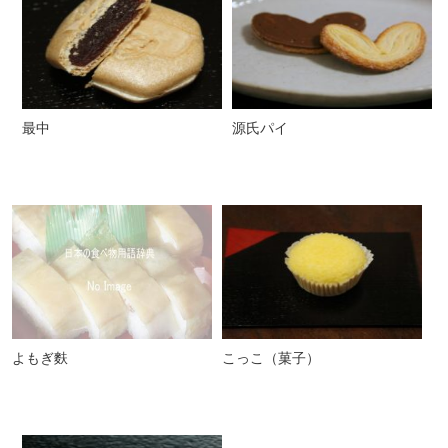
最中
源氏パイ
よもぎ麩
こっこ（菓子）