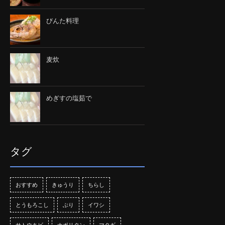
びんた料理
麦炊
めぎすの塩茹で
タグ
おすすめ
きゅうり
ちらし
とうもろこし
ぶり
イワシ