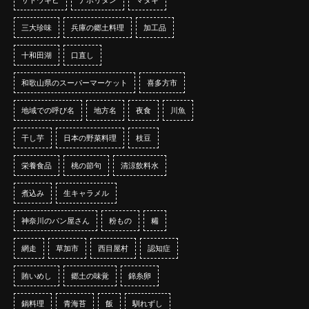
サトウキビ
ナポリタン
マタギ
三大珍味
兵庫の郷土料理
加工品
十和田湖
口直し
和歌山県のスーパーマーケット
喜多方市
地域での呼び名
地方名
夜食
川魚
干し芋
日本の野菜料理
枝豆
栄養食品
桃の節句
清涼飲料水
煮込み
生キャラメル
神奈川のパン屋さん
粉もの
糒
網走
草加市
西目屋村
認知症
賄いめし
郷土の味覚
錦糸卵
鍋料理
青海苔
飯
馴れずし