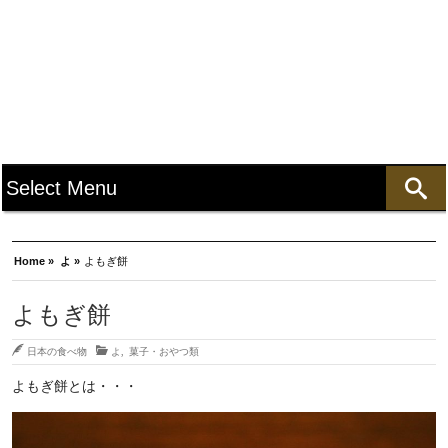
Home »
よ »
よもぎ餅
よもぎ餅
日本の食べ物
よ
,
菓子・おやつ類
よもぎ餅とは・・・