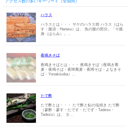
アクセス数の多いキーワード（全期間）
ハラス
ハラスとは・・・ サケのハラス焼 ハラス（はら
す・腹須・Harasu）は、 魚の腹の部分。「※腹
身（はらみ）」...
夜鳴きそば
夜鳴きそばとは・・・ 夜鳴きそば（夜鳴き蕎
麦・夜鳴そば・夜啼蕎麦・夜啼そば・よなきそ
ば・Yonakisoba）...
たで酢
たで酢とは・・・ たで酢と鮎の塩焼き たで酢
（蓼酢・蓼す・たです・たでず・Tadesu・
Tadezu）は、 タ...