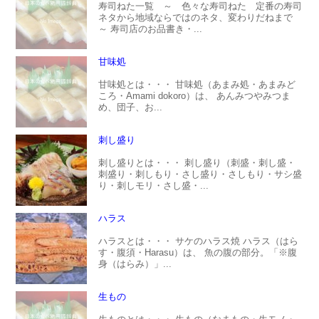
寿司ねた一覧 ～ 色々な寿司ねた 定番の寿司
ネタから地域ならではのネタ、変わりだねまで
～ 寿司店のお品書き・...
甘味処
甘味処とは・・・ 甘味処（あまみ処・あまみど
ころ・Amami dokoro）は、 あんみつやみつま
め、団子、お...
刺し盛り
刺し盛りとは・・・ 刺し盛り（刺盛・刺し盛・
刺盛り・刺しもり・さし盛り・さしもり・サシ盛
り・刺しモリ・さし盛・...
ハラス
ハラスとは・・・ サケのハラス焼 ハラス（はら
す・腹須・Harasu）は、 魚の腹の部分。「※腹
身（はらみ）」...
生もの