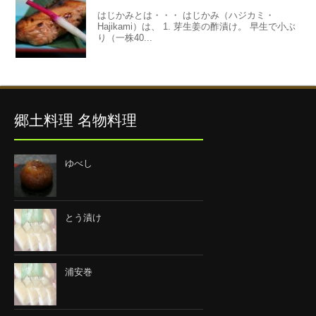
はじかみとは・・・ はじかみ（ハジカミ・
Hajikami）は、 1. 芽生姜の酢漬け。 早生で小ぶ
り（一株40...
郷土料理 名物料理
ゆべし
とう漬け
浦安巻