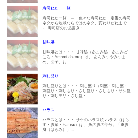
寿司ねた 一覧
寿司ねた一覧 ～ 色々な寿司ねた 定番の寿司
ネタから地域ならではのネタ、変わりだねまで
～ 寿司店のお品書き・...
甘味処
甘味処とは・・・ 甘味処（あまみ処・あまみど
ころ・Amami dokoro）は、 あんみつやみつま
め、団子、お...
刺し盛り
刺し盛りとは・・・ 刺し盛り（刺盛・刺し盛・
刺盛り・刺しもり・さし盛り・さしもり・サシ盛
り・刺しモリ・さし盛・...
ハラス
ハラスとは・・・ サケのハラス焼 ハラス（はら
す・腹須・Harasu）は、 魚の腹の部分。「※腹
身（はらみ）」...