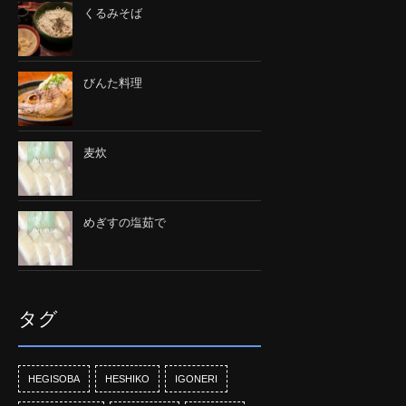
くるみそば
びんた料理
麦炊
めぎすの塩茹で
タグ
HEGISOBA
HESHIKO
IGONERI