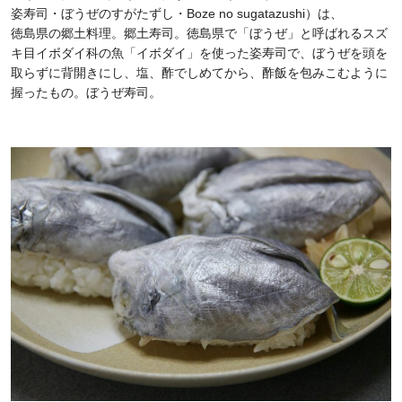
姿寿司・ぼうぜのすがたずし・Boze no sugatazushi）は、
徳島県の郷土料理。郷土寿司。徳島県で「ぼうぜ」と呼ばれるスズ
キ目イボダイ科の魚「イボダイ」を使った姿寿司で、ぼうぜを頭を
取らずに背開きにし、塩、酢でしめてから、酢飯を包みこむように
握ったもの。ぼうぜ寿司。