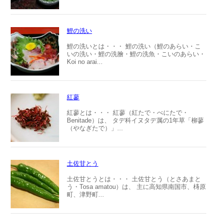
鯉の洗い
鯉の洗いとは・・・ 鯉の洗い（鯉のあらい・こ
いの洗い・鯉の洗膾・鯉の洗魚・こいのあらい・
Koi no arai...
紅蓼
紅蓼とは・・・ 紅蓼（紅たで・べにたで・
Benitade）は、 タデ科イヌタデ属の1年草「柳蓼
（やなぎたで）」...
土佐甘とう
土佐甘とうとは・・・ 土佐甘とう（とさあまと
う・Tosa amatou）は、 主に高知県南国市、梼原
町、津野町...