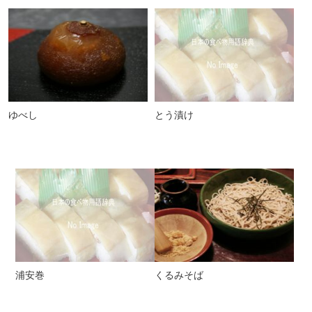
ゆべし
とう漬け
浦安巻
くるみそば