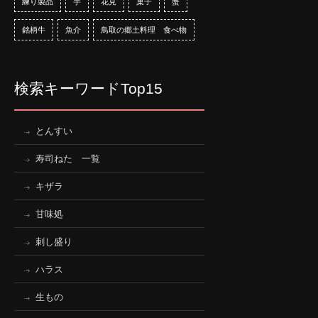
練り製品
芋
花見
菓子
蟹
銘柄牛
魚介
鳥取の郷土料理 食べ物
検索キーワードTop15
とんすい
寿司ねた 一覧
キザラ
甘味処
刺し盛り
ハラス
生もの