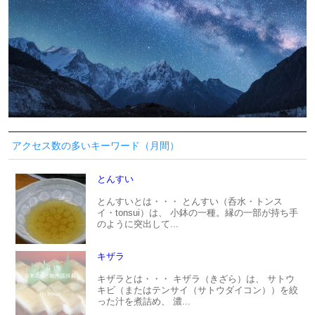
アクセス数の多いキーワード（月間）
とんすい
とんすいとは・・・ とんすい（呑水・トンス
イ・tonsui）は、 小鉢の一種。縁の一部が持ち手
のように突出して...
キザラ
キザラとは・・・ キザラ（きざら）は、 サトウ
キビ（またはテンサイ（サトウダイコン））を絞
った汁を煮詰め、 濃...