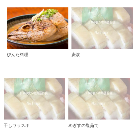
びんた料理
麦炊
干しワラスボ
めぎすの塩茹で