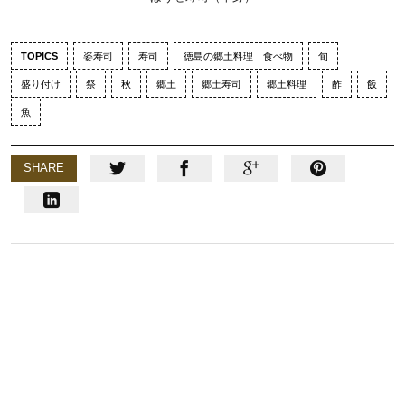
TOPICS
姿寿司
寿司
徳島の郷土料理 食べ物
旬
盛り付け
祭
秋
郷土
郷土寿司
郷土料理
酢
飯
魚
SHARE