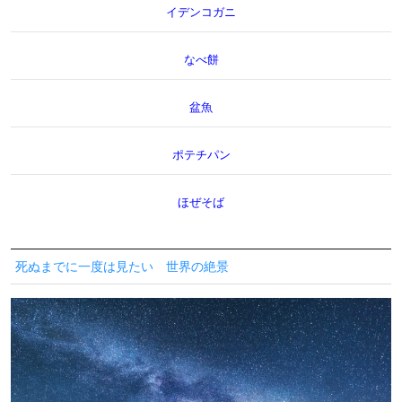
イデンコガニ
なべ餅
盆魚
ポテチパン
ほぜそば
死ぬまでに一度は見たい 世界の絶景