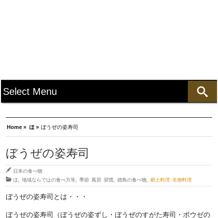
Home »
ほ »
ぼうぜの姿寿司
ぼうぜの姿寿司
日本の食べ物
ほ
,
地域ならではの食べ方等
,
季節 風習 習慣
,
徳島の食べ物
,
郷土料理 名物料理
ぼうぜの姿寿司とは・・・
ぼうぜの姿寿司（ぼうぜの姿ずし・ぼうぜのすがた寿司・ボウゼの