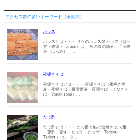
アクセス数の多いキーワード（全期間）
ハラス
ハラスとは・・・ サケのハラス焼 ハラス（はら
す・腹須・Harasu）は、 魚の腹の部分。「※腹
身（はらみ）」...
夜鳴きそば
夜鳴きそばとは・・・ 夜鳴きそば（夜鳴き蕎
麦・夜鳴そば・夜啼蕎麦・夜啼そば・よなきそ
ば・Yonakisoba）...
たで酢
たで酢とは・・・ たで酢と鮎の塩焼き たで酢
（蓼酢・蓼す・たです・たでず・Tadesu・
Tadezu）は、 タ...