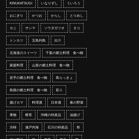
KINUKATSUGI
いなりずし
ういろう
おにぎり
かつお
からし
とりめし
カニ
サンマ
ソウダガツオ
タコ
トンカツ
五島列島
出汁
北海道のスイーツ
千葉の郷土料理 食べ物
家庭料理
山形の郷土料理 食べ物
岩手の郷土料理 食べ物
島らっきょ
島根の郷土料理 食べ物
彩り
揚げカマ
料理酒
日本酒
春の野菜
果物
椎茸
沖縄の特産品
油揚げ
渋柿
瀬戸内海
石川の特産品
祭