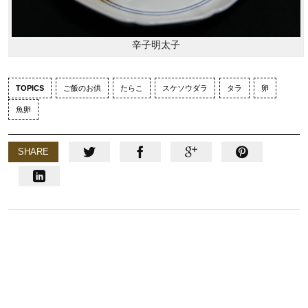
辛子明太子
TOPICS
ご飯のお供
たらこ
スケソウダラ
タラ
卵
魚卵
SHARE