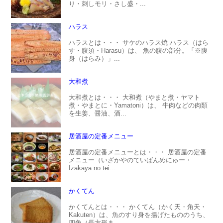
り・刺しモリ・さし盛・...
ハラス
ハラスとは・・・ サケのハラス焼 ハラス（はら
す・腹須・Harasu）は、 魚の腹の部分。「※腹
身（はらみ）」...
大和煮
大和煮とは・・・ 大和煮（やまと煮・ヤマト
煮・やまとに・Yamatoni）は、 牛肉などの肉類
を生姜、醤油、酒...
居酒屋の定番メニュー
居酒屋の定番メニューとは・・・ 居酒屋の定番
メニュー（いざかやのていばんめにゅー・
Izakaya no tei...
かくてん
かくてんとは・・・ かくてん（かく天・角天・
Kakuten）は、魚のすり身を揚げたもののうち、
四角（長方形ま...