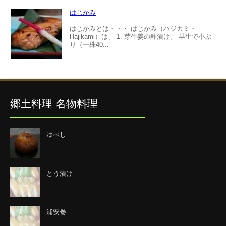
はじかみ
はじかみとは・・・ はじかみ（ハジカミ・
Hajikami）は、 1. 芽生姜の酢漬け。 早生で小ぶ
り（一株40...
郷土料理 名物料理
ゆべし
とう漬け
浦安巻