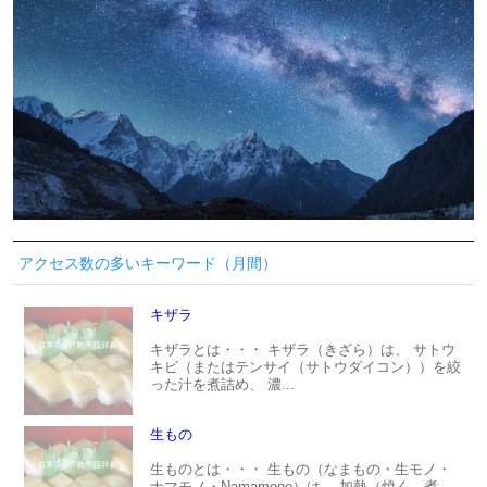
アクセス数の多いキーワード（月間）
キザラ
キザラとは・・・ キザラ（きざら）は、 サトウ
キビ（またはテンサイ（サトウダイコン））を絞
った汁を煮詰め、 濃...
生もの
生ものとは・・・ 生もの（なまもの・生モノ・
ナマモノ・Namamono）は、 加熱（焼く、煮