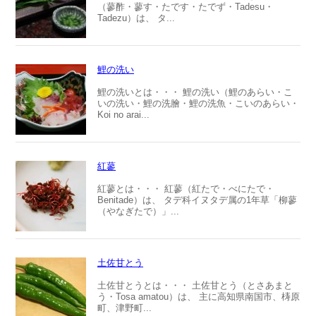
（蓼酢・蓼す・たです・たでず・Tadesu・
Tadezu）は、 タ...
鯉の洗い
鯉の洗いとは・・・ 鯉の洗い（鯉のあらい・こ
いの洗い・鯉の洗膾・鯉の洗魚・こいのあらい・
Koi no arai...
紅蓼
紅蓼とは・・・ 紅蓼（紅たで・べにたで・
Benitade）は、 タデ科イヌタデ属の1年草「柳蓼
（やなぎたで）」...
土佐甘とう
土佐甘とうとは・・・ 土佐甘とう（とさあまと
う・Tosa amatou）は、 主に高知県南国市、梼原
町、津野町...