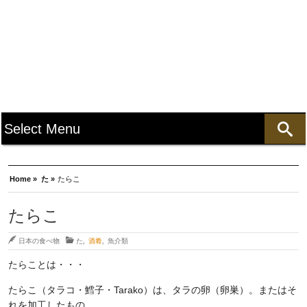
Home »
た »
たらこ
たらこ
日本の食べ物
た
,
酒肴
,
魚介類
たらことは・・・
たらこ（タラコ・鱈子・Tarako）は、タラの卵（卵巣）。またはそ
れを加工したもの。