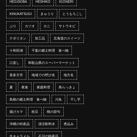
HEGISOBA
HESHIKO
IGONERI
KINUKATSUGI
きゅうり
とうもろこし
ぶり
カツオ
カニ
サトウキビ
ナポリタン
加工品
北海道のスイーツ
十和田湖
千葉の郷土料理 食べ物
口直し
和歌山県のスーパーマーケット
喜多方市
地域での呼び名
地方名
夏
夜食
家庭料理
島らっきょ
島根の郷土料理 食べ物
川魚
干し芋
揚げカマ
枝豆
桃の節句
沖縄の特産品
清涼飲料水
煮込み
生キャラメル
石川の特産品