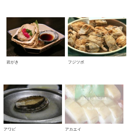
岩がき
フジツボ
アワビ
アカエイ