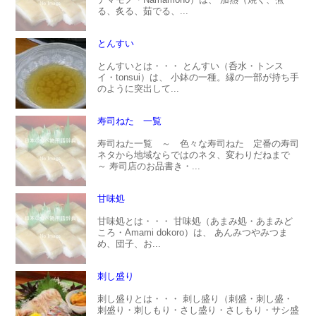
る、炙る、茹でる、...
とんすい
とんすいとは・・・ とんすい（呑水・トンス
イ・tonsui）は、 小鉢の一種。縁の一部が持ち手
のように突出して...
寿司ねた 一覧
寿司ねた一覧 ～ 色々な寿司ねた 定番の寿司
ネタから地域ならではのネタ、変わりだねまで
～ 寿司店のお品書き・...
甘味処
甘味処とは・・・ 甘味処（あまみ処・あまみど
ころ・Amami dokoro）は、 あんみつやみつま
め、団子、お...
刺し盛り
刺し盛りとは・・・ 刺し盛り（刺盛・刺し盛・
刺盛り・刺しもり・さし盛り・さしもり・サシ盛