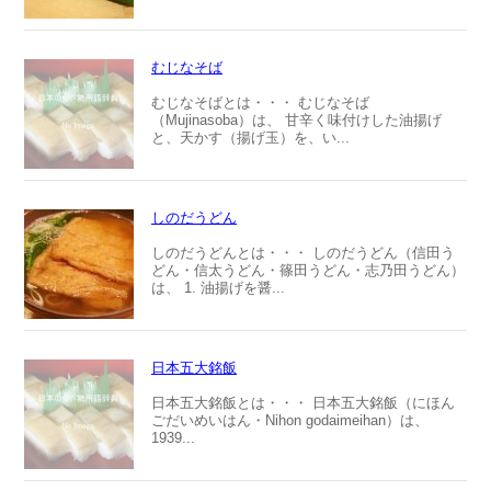
むじなそば
むじなそばとは・・・ むじなそば
（Mujinasoba）は、 甘辛く味付けした油揚げ
と、天かす（揚げ玉）を、い...
しのだうどん
しのだうどんとは・・・ しのだうどん（信田う
どん・信太うどん・篠田うどん・志乃田うどん）
は、 1. 油揚げを醤...
日本五大銘飯
日本五大銘飯とは・・・ 日本五大銘飯（にほん
ごだいめいはん・Nihon godaimeihan）は、
1939...