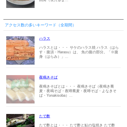
アクセス数の多いキーワード（全期間）
ハラス
ハラスとは・・・ サケのハラス焼 ハラス（はら
す・腹須・Harasu）は、 魚の腹の部分。「※腹
身（はらみ）」...
夜鳴きそば
夜鳴きそばとは・・・ 夜鳴きそば（夜鳴き蕎
麦・夜鳴そば・夜啼蕎麦・夜啼そば・よなきそ
ば・Yonakisoba）...
たで酢
たで酢とは・・・ たで酢と鮎の塩焼き たで酢