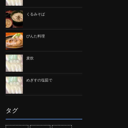
くるみそば
びんた料理
麦炊
めぎすの塩茹で
タグ