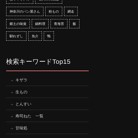
神奈川のパン屋さん
粉もの
網走
郷土の味覚
鍋料理
青海苔
飯
馴れずし
魚介
鴨
検索キーワードTop15
キザラ
生もの
とんすい
寿司ねた 一覧
甘味処