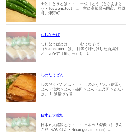
土佐甘とうとは・・・ 土佐甘とう（とさあまと
う・Tosa amatou）は、 主に高知県南国市、梼原
町、津野町...
むじなそば
むじなそばとは・・・ むじなそば
（Mujinasoba）は、 甘辛く味付けした油揚げ
と、天かす（揚げ玉）を、い...
しのだうどん
しのだうどんとは・・・ しのだうどん（信田う
どん・信太うどん・篠田うどん・志乃田うどん）
は、 1. 油揚げを醤...
日本五大銘飯
日本五大銘飯とは・・・ 日本五大銘飯（にほん
ごだいめいはん・Nihon godaimeihan）は、