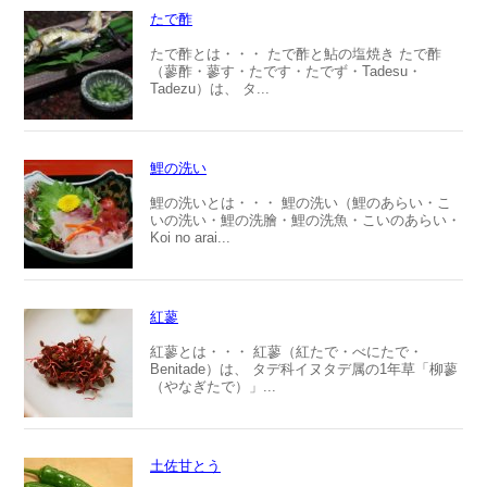
たで酢
たで酢とは・・・ たで酢と鮎の塩焼き たで酢
（蓼酢・蓼す・たです・たでず・Tadesu・
Tadezu）は、 タ...
鯉の洗い
鯉の洗いとは・・・ 鯉の洗い（鯉のあらい・こ
いの洗い・鯉の洗膾・鯉の洗魚・こいのあらい・
Koi no arai...
紅蓼
紅蓼とは・・・ 紅蓼（紅たで・べにたで・
Benitade）は、 タデ科イヌタデ属の1年草「柳蓼
（やなぎたで）」...
土佐甘とう