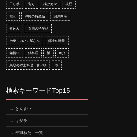
干し芋
彩り
揚げカマ
枝豆
椎茸
沖縄の特産品
瀬戸内海
煮込み
石川の特産品
神奈川のパン屋さん
郷土の味覚
銘柄牛
鍋料理
飯
魚介
鳥取の郷土料理 食べ物
鴨
検索キーワードTop15
とんすい
キザラ
寿司ねた 一覧