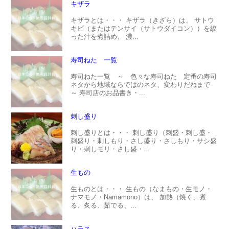
キザラ
キザラとは・・・ キザラ（きざら）は、 サトウ
キビ（またはテンサイ（サトウダイコン））を絞
った汁を煮詰め、 濃...
寿司ねた 一覧
寿司ねた一覧 ～ 色々な寿司ねた 定番の寿司
ネタから地域ならではのネタ、変わりだねまで
～ 寿司店のお品書き・...
刺し盛り
刺し盛りとは・・・ 刺し盛り（刺盛・刺し盛・
刺盛り・刺しもり・さし盛り・さしもり・サシ盛
り・刺しモリ・さし盛・...
生もの
生ものとは・・・ 生もの（なまもの・生モノ・
ナマモノ・Namamono）は、 加熱（焼く、煮
る、炙る、茹でる、...
ハラス