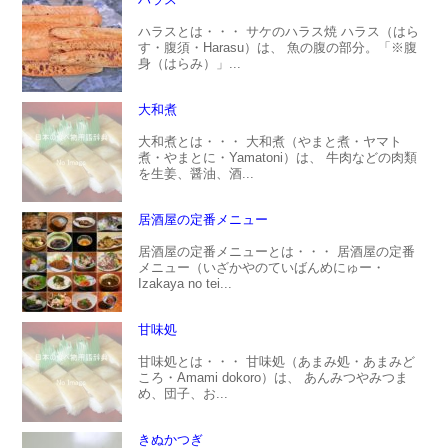
ハラスとは・・・ サケのハラス焼 ハラス（はら
す・腹須・Harasu）は、 魚の腹の部分。「※腹
身（はらみ）」...
大和煮
大和煮とは・・・ 大和煮（やまと煮・ヤマト
煮・やまとに・Yamatoni）は、 牛肉などの肉類
を生姜、醤油、酒...
居酒屋の定番メニュー
居酒屋の定番メニューとは・・・ 居酒屋の定番
メニュー（いざかやのていばんめにゅー・
Izakaya no tei...
甘味処
甘味処とは・・・ 甘味処（あまみ処・あまみど
ころ・Amami dokoro）は、 あんみつやみつま
め、団子、お...
きぬかつぎ