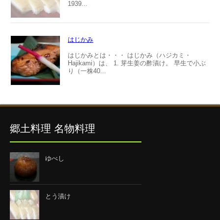
1939...
はじかみ
はじかみとは・・・ はじかみ（ハジカミ・
Hajikami）は、 1. 芽生姜の酢漬け。 早生で小ぶ
り（一株40...
郷土料理 名物料理
ゆべし
とう漬け