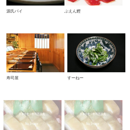
源氏パイ
ぶえん鰹
寿司屋
すーねー