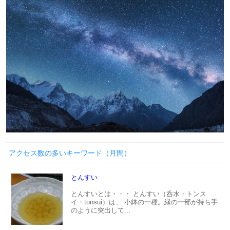
アクセス数の多いキーワード（月間）
とんすい
とんすいとは・・・ とんすい（呑水・トンス
イ・tonsui）は、 小鉢の一種。縁の一部が持ち手
のように突出して...