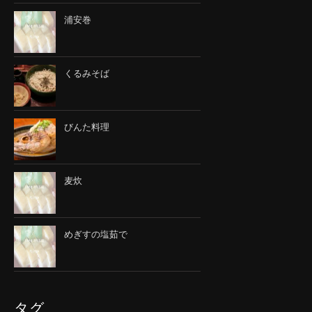
浦安巻
くるみそば
びんた料理
麦炊
めぎすの塩茹で
タグ