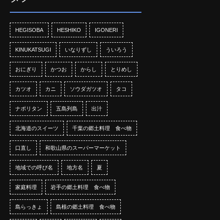
HEGISOBA
HESHIKO
IGONERI
KINUKATSUGI
いなりずし
ういろう
おにぎり
かつお
からし
とりめし
カツオ
カニ
ソウダガツオ
タコ
ナポリタン
五島列島
出汁
北海道のスイーツ
千葉の郷土料理 食べ物
口直し
和歌山県のスーパーマーケット
地域での呼び名
地方名
夏
家庭料理
岩手の郷土料理 食べ物
島らっきょ
島根の郷土料理 食べ物