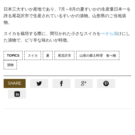
日本三大すいか産地であり、7月～8月の夏すいかの生産量日本一を
誇る尾花沢市で生産されているすいかの漬物。山形県のご当地漬
物。
スイカを栽培する際に、間引かれた小さなスイカを
ぺそら漬
けにし
た漬物で、ピリ辛な味わいが特徴。
TOPICS
スイカ
夏
尾花沢市
山形の郷土料理 食べ物
漬物
SHARE