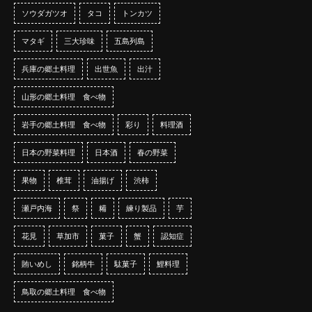
ソウダガツオ
タコ
トンカツ
マタギ
三大珍味
五島列島
兵庫の郷土料理
出世魚
出汁
山形の郷土料理 食べ物
岩手の郷土料理 食べ物
彩り
料理酒
日本の野菜料理
日本酒
春の野菜
果物
椎茸
油揚げ
渋柿
瀬戸内海
祭
糒
練り製品
芋
花見
草加市
菓子
蟹
認知症
賄いめし
銘柄牛
駄菓子
鯉料理
鳥取の郷土料理 食べ物