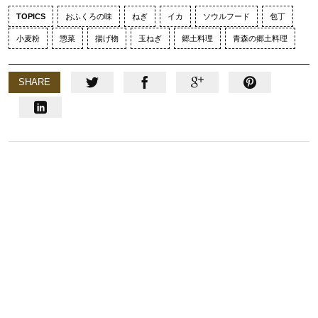
TOPICS
おふくろの味
ねぎ
イカ
ソウルフード
包丁
小麦粉
惣菜
揚げ物
玉ねぎ
郷土料理
青森の郷土料理
SHARE