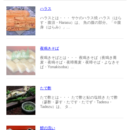
ハラス
ハラスとは・・・ サケのハラス焼 ハラス（はら
す・腹須・Harasu）は、 魚の腹の部分。「※腹
身（はらみ）」...
夜鳴きそば
夜鳴きそばとは・・・ 夜鳴きそば（夜鳴き蕎
麦・夜鳴そば・夜啼蕎麦・夜啼そば・よなきそ
ば・Yonakisoba）...
たで酢
たで酢とは・・・ たで酢と鮎の塩焼き たで酢
（蓼酢・蓼す・たです・たでず・Tadesu・
Tadezu）は、 タ...
鯉の洗い