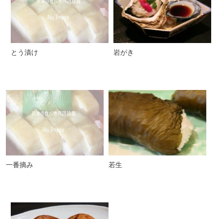
とう漬け
岩がき
一番摘み
若生