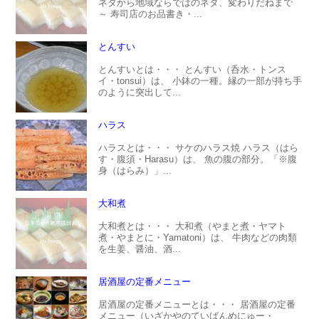
ネタから地域ならではのネタ、変わりだねまで
～ 寿司店のお品書き・...
とんすい
とんすいとは・・・ とんすい（呑水・トンス
イ・tonsui）は、 小鉢の一種。縁の一部が持ち手
のように突出して...
ハラス
ハラスとは・・・ サケのハラス焼 ハラス（はら
す・腹須・Harasu）は、 魚の腹の部分。「※腹
身（はらみ）」...
大和煮
大和煮とは・・・ 大和煮（やまと煮・ヤマト
煮・やまとに・Yamatoni）は、 牛肉などの肉類
を生姜、醤油、酒...
居酒屋の定番メニュー
居酒屋の定番メニューとは・・・ 居酒屋の定番
メニュー（いざかやのていばんめにゅー・