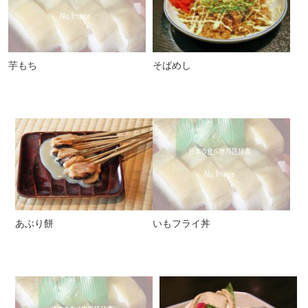
芋もち
そばめし
あぶり餅
いもフライ丼