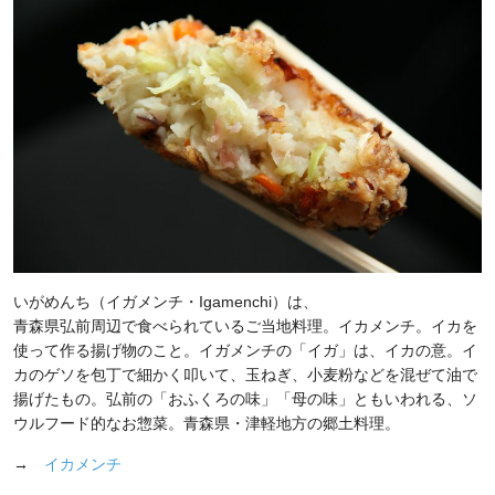
いがめんち（イガメンチ・Igamenchi）は、
青森県弘前周辺で食べられているご当地料理。イカメンチ。イカを
使って作る揚げ物のこと。イガメンチの「イガ」は、イカの意。イ
カのゲソを包丁で細かく叩いて、玉ねぎ、小麦粉などを混ぜて油で
揚げたもの。弘前の「おふくろの味」「母の味」ともいわれる、ソ
ウルフード的なお惣菜。青森県・津軽地方の郷土料理。
→
イカメンチ