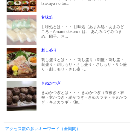
Izakaya no tei...
甘味処
甘味処とは・・・ 甘味処（あまみ処・あまみど
ころ・Amami dokoro）は、 あんみつやみつま
め、団子、お...
刺し盛り
刺し盛りとは・・・ 刺し盛り（刺盛・刺し盛・
刺盛り・刺しもり・さし盛り・さしもり・サシ盛
り・刺しモリ・さし盛・...
きぬかつぎ
きぬかつぎとは・・・ きぬかつぎ（衣被ぎ・衣
被・衣かつぎ・絹かつぎ・きぬカツギ・キヌかつ
ぎ・キヌカツギ・Kin...
アクセス数の多いキーワード（全期間）