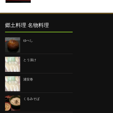
郷土料理 名物料理
ゆべし
とう漬け
浦安巻
くるみそば