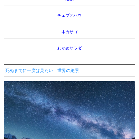
チェプオハウ
本カサゴ
わかめサラダ
死ぬまでに一度は見たい 世界の絶景