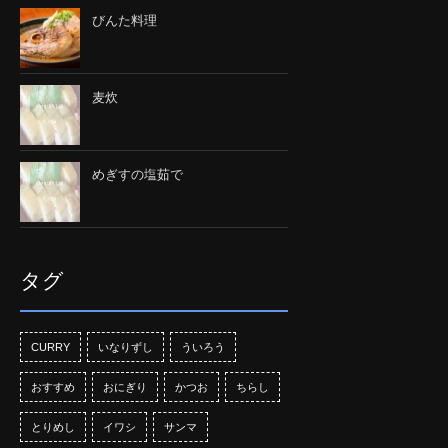
びんた料理
麦炊
めぎすの塩茹で
タグ
CURRY
いなりずし
ういろう
おすすめ
おにぎり
かつお
ちらし
とりめし
イワシ
サンマ