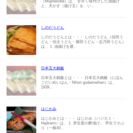
（Mujinasoba）は、 甘辛く味付けした油揚げ
と、天かす（揚げ玉）を、い...
しのだうどん
しのだうどんとは・・・ しのだうどん（信田う
どん・信太うどん・篠田うどん・志乃田うどん）
は、 1. 油揚げを醤...
日本五大銘飯
日本五大銘飯とは・・・ 日本五大銘飯（にほん
ごだいめいはん・Nihon godaimeihan）は、
1939...
はじかみ
はじかみとは・・・ はじかみ（ハジカミ・
Hajikami）は、 1. 芽生姜の酢漬け。 早生で小ぶ
り（一株40...