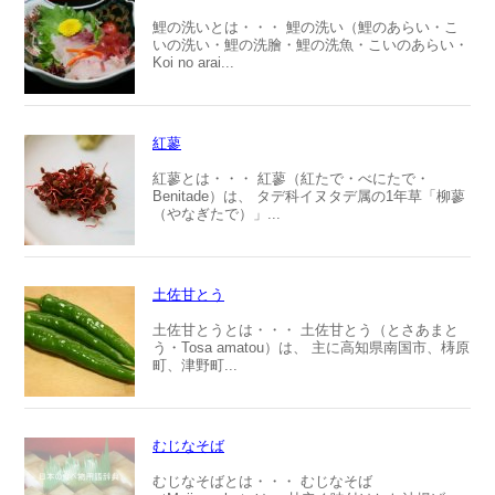
鯉の洗いとは・・・ 鯉の洗い（鯉のあらい・こ
いの洗い・鯉の洗膾・鯉の洗魚・こいのあらい・
Koi no arai...
紅蓼
紅蓼とは・・・ 紅蓼（紅たで・べにたで・
Benitade）は、 タデ科イヌタデ属の1年草「柳蓼
（やなぎたで）」...
土佐甘とう
土佐甘とうとは・・・ 土佐甘とう（とさあまと
う・Tosa amatou）は、 主に高知県南国市、梼原
町、津野町...
むじなそば
むじなそばとは・・・ むじなそば