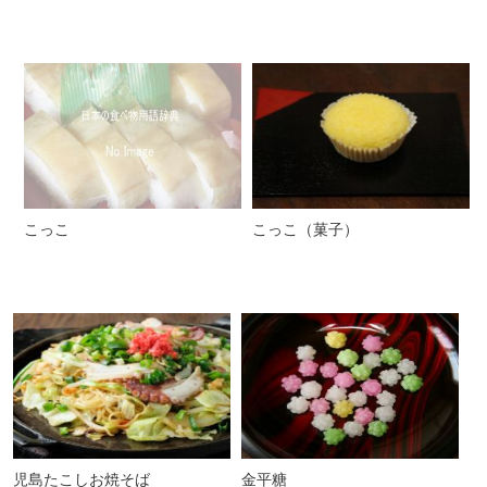
こっこ
こっこ（菓子）
児島たこしお焼そば
金平糖