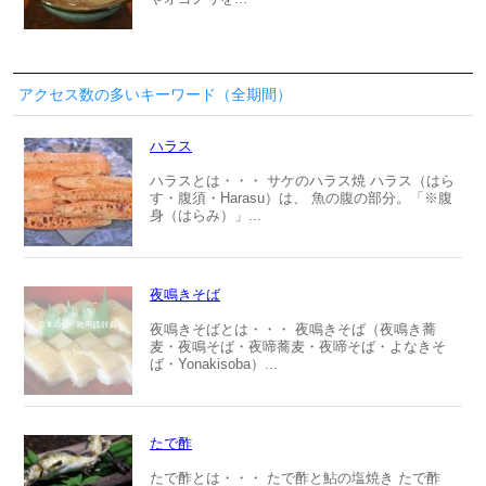
アクセス数の多いキーワード（全期間）
ハラス
ハラスとは・・・ サケのハラス焼 ハラス（はら
す・腹須・Harasu）は、 魚の腹の部分。「※腹
身（はらみ）」...
夜鳴きそば
夜鳴きそばとは・・・ 夜鳴きそば（夜鳴き蕎
麦・夜鳴そば・夜啼蕎麦・夜啼そば・よなきそ
ば・Yonakisoba）...
たで酢
たで酢とは・・・ たで酢と鮎の塩焼き たで酢