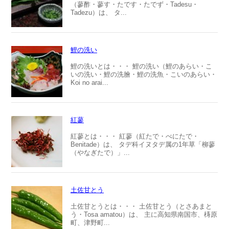
（蓼酢・蓼す・たです・たでず・Tadesu・
Tadezu）は、 タ...
鯉の洗い
鯉の洗いとは・・・ 鯉の洗い（鯉のあらい・こ
いの洗い・鯉の洗膾・鯉の洗魚・こいのあらい・
Koi no arai...
紅蓼
紅蓼とは・・・ 紅蓼（紅たで・べにたで・
Benitade）は、 タデ科イヌタデ属の1年草「柳蓼
（やなぎたで）」...
土佐甘とう
土佐甘とうとは・・・ 土佐甘とう（とさあまと
う・Tosa amatou）は、 主に高知県南国市、梼原
町、津野町...