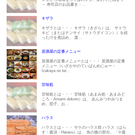
～ 寿司店のお品書き・...
キザラ
キザラとは・・・ キザラ（きざら）は、 サトウ
キビ（またはテンサイ（サトウダイコン））を絞
った汁を煮詰め、 濃...
居酒屋の定番メニュー
居酒屋の定番メニューとは・・・ 居酒屋の定番
メニュー（いざかやのていばんめにゅー・
Izakaya no tei...
甘味処
甘味処とは・・・ 甘味処（あまみ処・あまみど
ころ・Amami dokoro）は、 あんみつやみつま
め、団子、お...
ハラス
ハラスとは・・・ サケのハラス焼 ハラス（はら
す・腹須・Harasu）は、 魚の腹の部分。「※腹