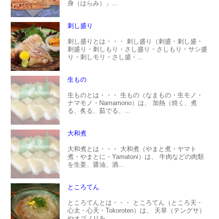
身（はらみ）」...
刺し盛り
刺し盛りとは・・・ 刺し盛り（刺盛・刺し盛・
刺盛り・刺しもり・さし盛り・さしもり・サシ盛
り・刺しモリ・さし盛・...
生もの
生ものとは・・・ 生もの（なまもの・生モノ・
ナマモノ・Namamono）は、 加熱（焼く、煮
る、炙る、茹でる、...
大和煮
大和煮とは・・・ 大和煮（やまと煮・ヤマト
煮・やまとに・Yamatoni）は、 牛肉などの肉類
を生姜、醤油、酒...
ところてん
ところてんとは・・・ ところてん（ところ天・
心太・心天・Tokoroten）は、 天草（テングサ）
やオゴノリを...