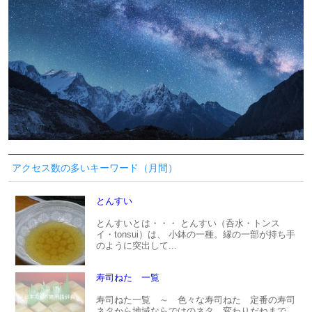
アクセス数の多いキーワード（月間）
とんすい
とんすいとは・・・ とんすい（呑水・トンス
イ・tonsui）は、 小鉢の一種。縁の一部が持ち手
のように突出して...
寿司ねた 一覧
寿司ねた一覧 ～ 色々な寿司ねた 定番の寿司
ネタから地域ならではのネタ、変わりだねまで