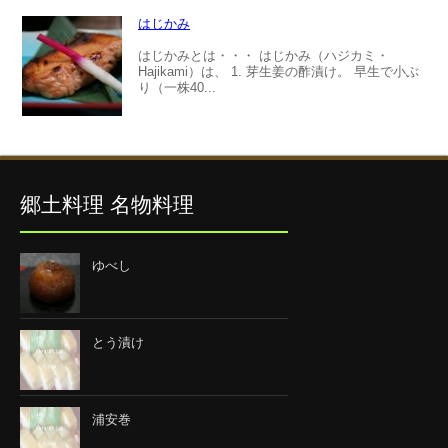
はじかみ
はじかみとは・・・ はじかみ（ハジカミ・
Hajikami）は、 1. 芽生姜の酢漬け。 早生で小ぶ
り（一株40...
郷土料理 名物料理
ゆべし
とう漬け
浦安巻