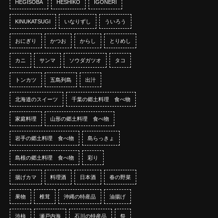
HEGISOBA
HESHIKO
IGONERI
KINUKATSUGI
いなりずし
ういろう
おにぎり
かつお
からし
とりめし
カニ
サンマ
ソウダガツオ
タコ
トンカツ
五島列島
出汁
北海道のスイーツ
千葉の郷土料理 食べ物
家庭料理
山形の郷土料理 食べ物
岩手の郷土料理 食べ物
島らっきょ
島根の郷土料理 食べ物
彩り
揚げカマ
料理酒
日本酒
春の野菜
果物
椎茸
沖縄の特産品
油揚げ
渋柿
瀬戸内海
石川の特産品
祭