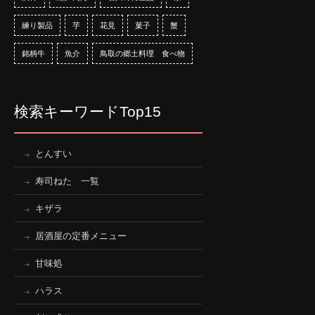
練り製品
芋
花見
菓子
蟹
銘柄牛
魚介
鳥取の郷土料理 食べ物
検索キーワードTop15
とんすい
寿司ねた 一覧
キザラ
居酒屋の定番メニュー
甘味処
ハラス