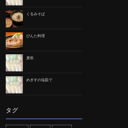
くるみそば
びんた料理
麦炊
めぎすの塩茹で
タグ