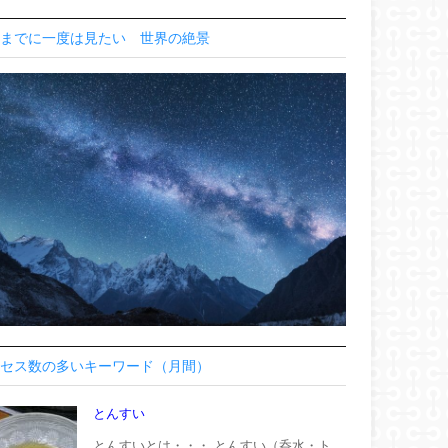
までに一度は見たい 世界の絶景
セス数の多いキーワード（月間）
とんすい
とんすいとは・・・ とんすい（呑水・ト