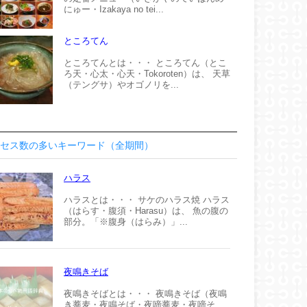
にゅー・Izakaya no tei...
ところてん
ところてんとは・・・ ところてん（とこ
ろ天・心太・心天・Tokoroten）は、 天草
（テングサ）やオゴノリを...
セス数の多いキーワード（全期間）
ハラス
ハラスとは・・・ サケのハラス焼 ハラス
（はらす・腹須・Harasu）は、 魚の腹の
部分。「※腹身（はらみ）」...
夜鳴きそば
夜鳴きそばとは・・・ 夜鳴きそば（夜鳴
き蕎麦・夜鳴そば・夜啼蕎麦・夜啼そ