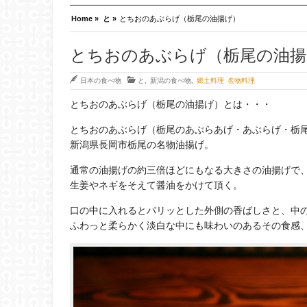
Home »
と »
とちおのあぶらげ（栃尾の油揚げ）
とちおのあぶらげ（栃尾の油揚
日本の食べ物
と
,
新潟の食べ物
,
郷土料理 名物料理
とちおのあぶらげ（栃尾の油揚げ）とは・・・
とちおのあぶらげ（栃尾のあぶらあげ・あぶらげ・栃尾の油揚
新潟県長岡市栃尾の名物油揚げ。
通常の油揚げの約三倍ほどにもなる大きさの油揚げで
生姜やネギをそえて醤油をかけて頂く。
口の中に入れるとパリッとした外側の香ばしさと、中
ふわっと柔らかく淡白な中にも味わいのあるその食感