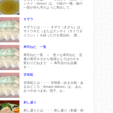
ンスイ・tonsui）は、 小鉢の一種。縁の
一部が持ち手のように突出して...
キザラ
キザラとは・・・ キザラ（きざら）は、
サトウキビ（またはテンサイ（サトウダ
イコン））を絞った汁を煮詰め、 濃...
寿司ねた 一覧
寿司ねた一覧 ～ 色々な寿司ねた 定
番の寿司ネタから地域ならではのネタ、
変わりだねまで ～ 寿司店のお品書
き・...
甘味処
甘味処とは・・・ 甘味処（あまみ処・あ
まみどころ・Amami dokoro）は、 あん
みつやみつまめ、団子、お...
刺し盛り
刺し盛りとは・・・ 刺し盛り（刺盛・刺