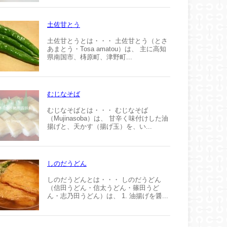
土佐甘とう
土佐甘とうとは・・・ 土佐甘とう（とさ
あまとう・Tosa amatou）は、 主に高知
県南国市、梼原町、津野町...
むじなそば
むじなそばとは・・・ むじなそば
（Mujinasoba）は、 甘辛く味付けした油
揚げと、天かす（揚げ玉）を、い...
しのだうどん
しのだうどんとは・・・ しのだうどん
（信田うどん・信太うどん・篠田うど
ん・志乃田うどん）は、 1. 油揚げを醤...