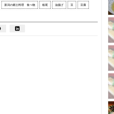
新潟の郷土料理 食べ物
栃尾
油揚げ
豆
豆腐