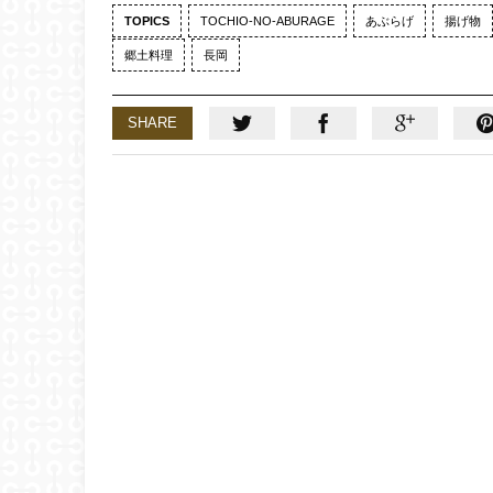
TOPICS
TOCHIO-NO-ABURAGE
あぶらげ
揚げ物
郷土料理
長岡
SHARE