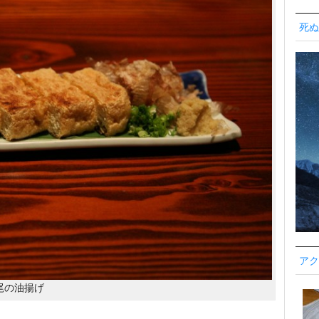
死ぬ
アク
尾の油揚げ