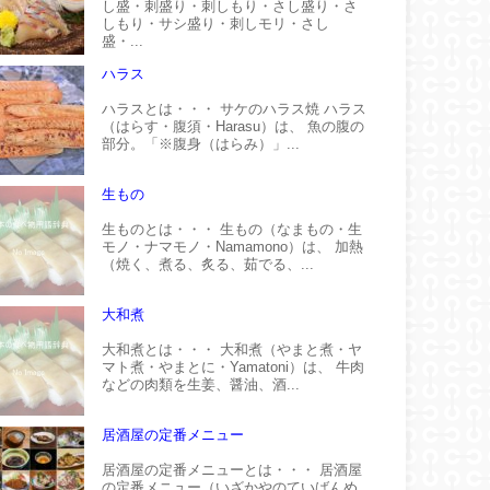
し盛・刺盛り・刺しもり・さし盛り・さ
しもり・サシ盛り・刺しモリ・さし
盛・...
ハラス
ハラスとは・・・ サケのハラス焼 ハラス
（はらす・腹須・Harasu）は、 魚の腹の
部分。「※腹身（はらみ）」...
生もの
生ものとは・・・ 生もの（なまもの・生
モノ・ナマモノ・Namamono）は、 加熱
（焼く、煮る、炙る、茹でる、...
大和煮
大和煮とは・・・ 大和煮（やまと煮・ヤ
マト煮・やまとに・Yamatoni）は、 牛肉
などの肉類を生姜、醤油、酒...
居酒屋の定番メニュー
居酒屋の定番メニューとは・・・ 居酒屋
の定番メニュー（いざかやのていばんめ