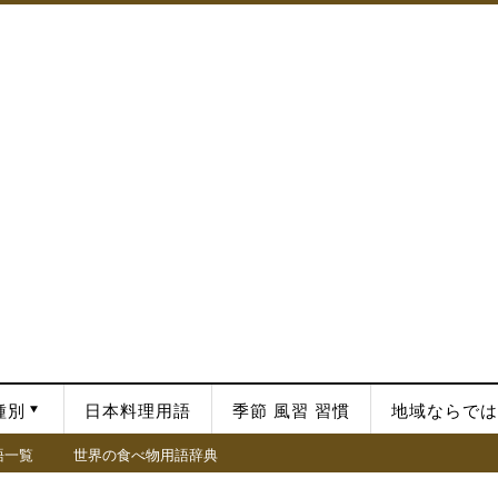
種別
日本料理用語
季節 風習 習慣
地域ならでは
語一覧
世界の食べ物用語辞典