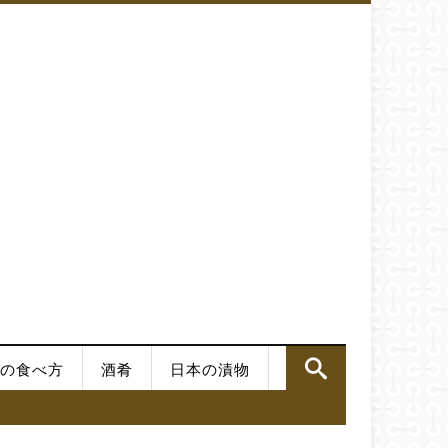
の食べ方
酒肴
日本の漬物