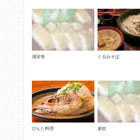
浦安巻
くるみそば
びんた料理
麦炊