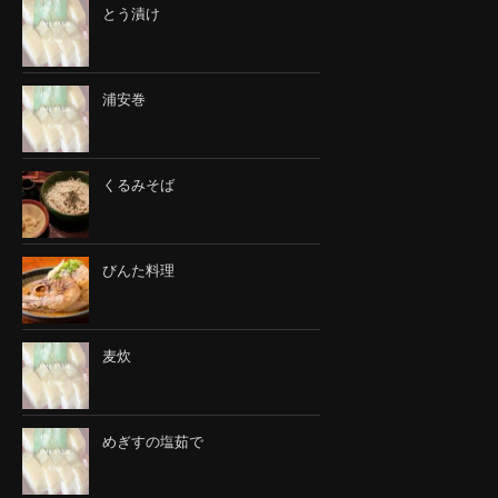
とう漬け
浦安巻
くるみそば
びんた料理
麦炊
めぎすの塩茹で