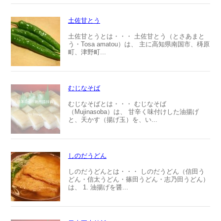
土佐甘とう
土佐甘とうとは・・・ 土佐甘とう（とさあまと
う・Tosa amatou）は、 主に高知県南国市、梼原
町、津野町...
むじなそば
むじなそばとは・・・ むじなそば
（Mujinasoba）は、 甘辛く味付けした油揚げ
と、天かす（揚げ玉）を、い...
しのだうどん
しのだうどんとは・・・ しのだうどん（信田う
どん・信太うどん・篠田うどん・志乃田うどん）
は、 1. 油揚げを醤...