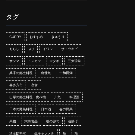
タグ
CURRY
おすすめ
きゅうり
ちらし
ぶり
イワシ
サトウキビ
サンマ
トンカツ
マタギ
三大珍味
兵庫の郷土料理
出世魚
十和田湖
喜多方市
夜食
山形の郷土料理 食べ物
川魚
料理酒
日本の野菜料理
日本酒
春の野菜
果物
栄養食品
桃の節句
油揚げ
清涼飲料水
生キャラメル
祭
糒