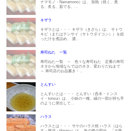
ナマモノ・Namamono）は、 加熱（焼く、煮
る、炙る、茹でる、...
キザラ
キザラとは・・・ キザラ（きざら）は、 サトウ
キビ（またはテンサイ（サトウダイコン））を絞
った汁を煮詰め、 濃...
寿司ねた 一覧
寿司ねた一覧 ～ 色々な寿司ねた 定番の寿司
ネタから地域ならではのネタ、変わりだねまで
～ 寿司店のお品書き・...
とんすい
とんすいとは・・・ とんすい（呑水・トンス
イ・tonsui）は、 小鉢の一種。縁の一部が持ち手
のように突出して...
ハラス
ハラスとは・・・ サケのハラス焼 ハラス（はら
す・腹須・Harasu）は、 魚の腹の部分。「※腹