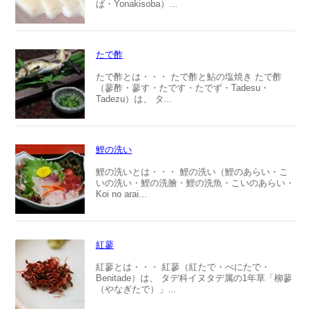
ば・Yonakisoba）...
たで酢
たで酢とは・・・ たで酢と鮎の塩焼き たで酢
（蓼酢・蓼す・たです・たでず・Tadesu・
Tadezu）は、 タ...
鯉の洗い
鯉の洗いとは・・・ 鯉の洗い（鯉のあらい・こ
いの洗い・鯉の洗膾・鯉の洗魚・こいのあらい・
Koi no arai...
紅蓼
紅蓼とは・・・ 紅蓼（紅たで・べにたで・
Benitade）は、 タデ科イヌタデ属の1年草「柳蓼
（やなぎたで）」...