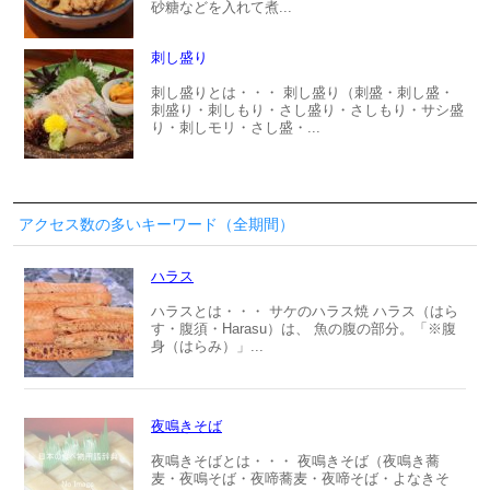
砂糖などを入れて煮...
刺し盛り
刺し盛りとは・・・ 刺し盛り（刺盛・刺し盛・
刺盛り・刺しもり・さし盛り・さしもり・サシ盛
り・刺しモリ・さし盛・...
アクセス数の多いキーワード（全期間）
ハラス
ハラスとは・・・ サケのハラス焼 ハラス（はら
す・腹須・Harasu）は、 魚の腹の部分。「※腹
身（はらみ）」...
夜鳴きそば
夜鳴きそばとは・・・ 夜鳴きそば（夜鳴き蕎
麦・夜鳴そば・夜啼蕎麦・夜啼そば・よなきそ