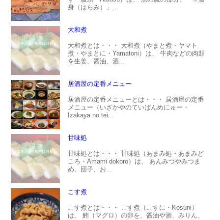
身（はらみ）」...
大和煮
大和煮とは・・・ 大和煮（やまと煮・ヤマト
煮・やまとに・Yamatoni）は、 牛肉などの肉類
を生姜、醤油、酒...
居酒屋の定番メニュー
居酒屋の定番メニューとは・・・ 居酒屋の定番
メニュー（いざかやのていばんめにゅー・
Izakaya no tei...
甘味処
甘味処とは・・・ 甘味処（あまみ処・あまみど
ころ・Amami dokoro）は、 あんみつやみつま
め、団子、お...
こす煮
こす煮とは・・・ こす煮（こすに・Kosuni）
は、 鮪（マグロ）の卵を、醤油や酒、みりん、