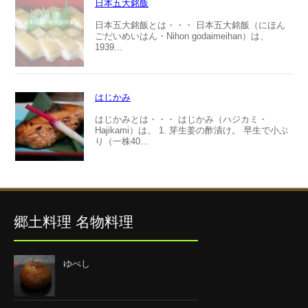
日本五大銘飯
日本五大銘飯とは・・・ 日本五大銘飯（にほん
ごだいめいはん・Nihon godaimeihan）は、
1939...
はじかみ
はじかみとは・・・ はじかみ（ハジカミ・
Hajikami）は、 1. 芽生姜の酢漬け。 早生で小ぶ
り（一株40...
郷土料理 名物料理
ゆべし