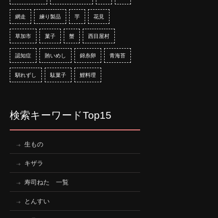
網走
練り製品
芋
花見
草加市
菓子
蟹
西目屋村
認知症
賄いめし
錦糸卵
青海苔
馴れずし
駄菓子
鯉料理
検索キーワードTop15
生もの
キザラ
寿司ねた 一覧
とんすい