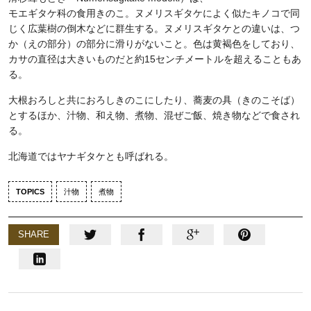
モエギタケ科の食用きのこ。ヌメリスギタケによく似たキノコで同
じく広葉樹の倒木などに群生する。ヌメリスギタケとの違いは、つ
か（えの部分）の部分に滑りがないこと。色は黄褐色をしており、
カサの直径は大きいものだと約15センチメートルを超えることもあ
る。
大根おろしと共におろしきのこにしたり、蕎麦の具（きのこそば）
とするほか、汁物、和え物、煮物、混ぜご飯、焼き物などで食され
る。
北海道ではヤナギタケとも呼ばれる。
TOPICS
汁物
煮物
SHARE