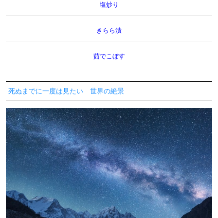
塩炒り
きらら漬
茹でこぼす
死ぬまでに一度は見たい 世界の絶景