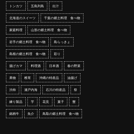
トンカツ
五島列島
出汁
北海道のスイーツ
千葉の郷土料理 食べ物
家庭料理
山形の郷土料理 食べ物
岩手の郷土料理 食べ物
島らっきょ
島根の郷土料理 食べ物
彩り
揚げカマ
料理酒
日本酒
春の野菜
果物
椎茸
沖縄の特産品
油揚げ
渋柿
瀬戸内海
石川の特産品
祭
練り製品
芋
花見
菓子
蟹
銘柄牛
魚介
鳥取の郷土料理 食べ物