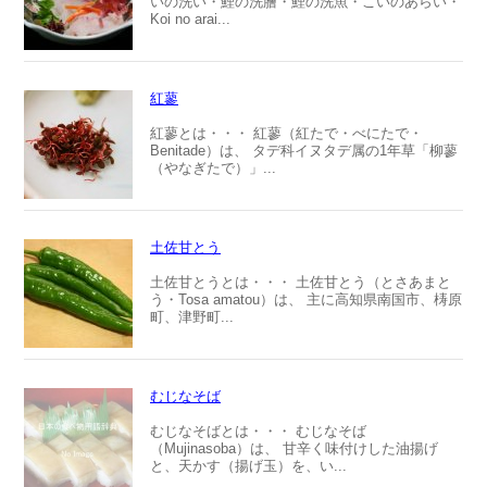
いの洗い・鯉の洗膾・鯉の洗魚・こいのあらい・
Koi no arai...
紅蓼
紅蓼とは・・・ 紅蓼（紅たで・べにたで・
Benitade）は、 タデ科イヌタデ属の1年草「柳蓼
（やなぎたで）」...
土佐甘とう
土佐甘とうとは・・・ 土佐甘とう（とさあまと
う・Tosa amatou）は、 主に高知県南国市、梼原
町、津野町...
むじなそば
むじなそばとは・・・ むじなそば
（Mujinasoba）は、 甘辛く味付けした油揚げ
と、天かす（揚げ玉）を、い...