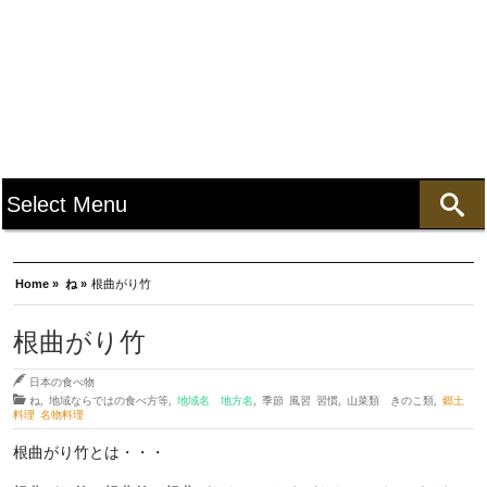
Home »
ね »
根曲がり竹
根曲がり竹
日本の食べ物
ね
,
地域ならではの食べ方等
,
地域名 地方名
,
季節 風習 習慣
,
山菜類 きのこ類
,
郷土
料理 名物料理
根曲がり竹とは・・・