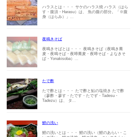
ハラスとは・・・ サケのハラス焼 ハラス（はら
す・腹須・Harasu）は、 魚の腹の部分。「※腹
身（はらみ）」...
夜鳴きそば
夜鳴きそばとは・・・ 夜鳴きそば（夜鳴き蕎
麦・夜鳴そば・夜啼蕎麦・夜啼そば・よなきそ
ば・Yonakisoba）...
たで酢
たで酢とは・・・ たで酢と鮎の塩焼き たで酢
（蓼酢・蓼す・たです・たでず・Tadesu・
Tadezu）は、 タ...
鯉の洗い
鯉の洗いとは・・・ 鯉の洗い（鯉のあらい・こ