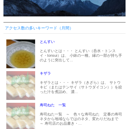
アクセス数の多いキーワード（月間）
とんすい
とんすいとは・・・ とんすい（呑水・トンス
イ・tonsui）は、 小鉢の一種。縁の一部が持ち手
のように突出して...
キザラ
キザラとは・・・ キザラ（きざら）は、 サトウ
キビ（またはテンサイ（サトウダイコン））を絞
った汁を煮詰め、 濃...
寿司ねた 一覧
寿司ねた一覧 ～ 色々な寿司ねた 定番の寿司
ネタから地域ならではのネタ、変わりだねまで
～ 寿司店のお品書き・...