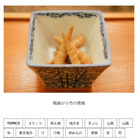
根曲がり竹の煮物
TOPICS
タケノコ
和え物
地方名
天ぷら
山菜
山陰
旬
東北地方
汁
汁物
炒めもの
煮物
笹
筍