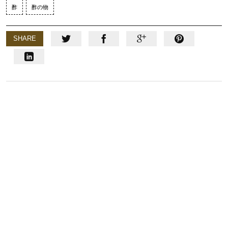
酢
酢の物
SHARE