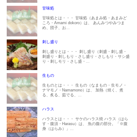
甘味処
甘味処とは・・・ 甘味処（あまみ処・あまみど
ころ・Amami dokoro）は、 あんみつやみつま
め、団子、お...
刺し盛り
刺し盛りとは・・・ 刺し盛り（刺盛・刺し盛・
刺盛り・刺しもり・さし盛り・さしもり・サシ盛
り・刺しモリ・さし盛・...
生もの
生ものとは・・・ 生もの（なまもの・生モノ・
ナマモノ・Namamono）は、 加熱（焼く、煮
る、炙る、茹でる、...
ハラス
ハラスとは・・・ サケのハラス焼 ハラス（はら
す・腹須・Harasu）は、 魚の腹の部分。「※腹
身（はらみ）」...