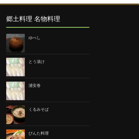
郷土料理 名物料理
ゆべし
とう漬け
浦安巻
くるみそば
びんた料理