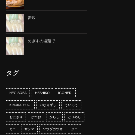
麦炊
めぎすの塩茹で
タグ
HEGISOBA
HESHIKO
IGONERI
KINUKATSUGI
いなりずし
ういろう
おにぎり
かつお
からし
とりめし
カニ
サンマ
ソウダガツオ
タコ