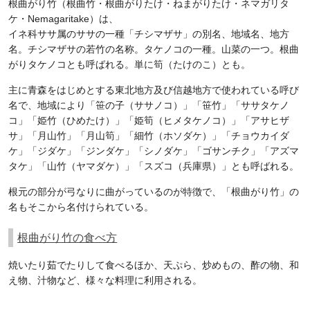
根曲がり竹（根曲竹・根曲がりたけ・ねまがりたけ・ネマガリタ
ケ・Nemagaritake）は、
イネ科ササ属のササの一種「チシマザサ」の別名、地域名、地方
名。チシマザサの若竹の名称。タケノコの一種。山菜の一つ。根曲
がりタケノコとも呼ばれる。単に筍（たけのこ）とも。
主に青森をはじめとする東北地方及び信越地方で使われている呼び
名で、地域により「笹の子（ササノコ）」「笹竹」「ササタケノ
コ」「姫竹（ひめたけ）」「姫筍（ヒメタケノコ）」「アサヒザ
サ」「月山竹」「月山筍」「細竹（ホソダケ）」「チョウカイダ
ケ」「ジダケ」「ジンダケ」「シノダケ」「ゴサンチク」「アズマ
タケ」「山竹（ヤマダケ）」「スズコ（兵庫県）」とも呼ばれる。
根元の部分が弓なりに曲がっているのが特徴で、「根曲がり竹」の
名もそこから名付けられている。
根曲がり竹の食べ方
焼いたり茹でたりして食べるほか、天ぷら、炒めもの、酢の物、和
え物、汁物など、様々な料理に利用される。