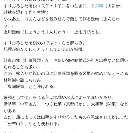
すりおろした薯蕷（長芋・山芋）をつなぎに、
薯蕷粉
（上新粉）、
砂糖を混ぜて作る生地で、
小豆あん、白あんなどを包み込んで蒸して作る饅頭（まんじゅ
う）。
上用饅頭（じょうようまんじゅう）、上用万頭とも。
すりおろした薯蕷の力でふっくらと膨らみ、
肌理が細かくしっとりとしているのが特徴。
紅白の物（紅白饅頭）が、お使い物や結婚式の引き出物などに用い
られることも多い。
この、嫁入りや祝いの日に紅白饅頭を贈る習慣の始めと伝えられる
林淨因の話にちなみ、
「塩瀬饅頭」とも呼ばれる。
薯蕷として使わられる芋は地域やお店によって違いがあり、
伊勢芋（中部地方）、つくね芋（京都ほか）、大和芋（関東）など
がある。
また、店によっては山芋をすりおろしたものを乾燥させて粉にした
「粉末山芋」なども使われる。