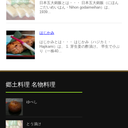
日本五大銘飯とは・・・ 日本五大銘飯（にほん
ごだいめいはん・Nihon godaimeihan）は、
1939...
はじかみ
はじかみとは・・・ はじかみ（ハジカミ・
Hajikami）は、 1. 芽生姜の酢漬け。 早生で小ぶ
り（一株40...
郷土料理 名物料理
ゆべし
とう漬け