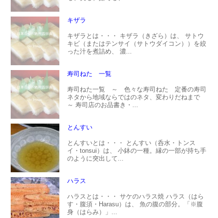
キザラ
キザラとは・・・ キザラ（きざら）は、 サトウ
キビ（またはテンサイ（サトウダイコン））を絞
った汁を煮詰め、 濃...
寿司ねた 一覧
寿司ねた一覧 ～ 色々な寿司ねた 定番の寿司
ネタから地域ならではのネタ、変わりだねまで
～ 寿司店のお品書き・...
とんすい
とんすいとは・・・ とんすい（呑水・トンス
イ・tonsui）は、 小鉢の一種。縁の一部が持ち手
のように突出して...
ハラス
ハラスとは・・・ サケのハラス焼 ハラス（はら
す・腹須・Harasu）は、 魚の腹の部分。「※腹
身（はらみ）」...