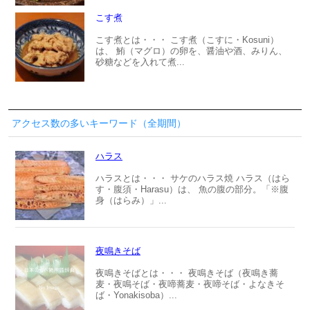
こす煮
こす煮とは・・・ こす煮（こすに・Kosuni）
は、 鮪（マグロ）の卵を、醤油や酒、みりん、
砂糖などを入れて煮...
アクセス数の多いキーワード（全期間）
ハラス
ハラスとは・・・ サケのハラス焼 ハラス（はら
す・腹須・Harasu）は、 魚の腹の部分。「※腹
身（はらみ）」...
夜鳴きそば
夜鳴きそばとは・・・ 夜鳴きそば（夜鳴き蕎
麦・夜鳴そば・夜啼蕎麦・夜啼そば・よなきそ
ば・Yonakisoba）...