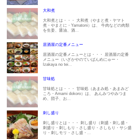
大和煮
大和煮とは・・・ 大和煮（やまと煮・ヤマト
煮・やまとに・Yamatoni）は、 牛肉などの肉類
を生姜、醤油、酒...
居酒屋の定番メニュー
居酒屋の定番メニューとは・・・ 居酒屋の定番
メニュー（いざかやのていばんめにゅー・
Izakaya no tei...
甘味処
甘味処とは・・・ 甘味処（あまみ処・あまみど
ころ・Amami dokoro）は、 あんみつやみつま
め、団子、お...
刺し盛り
刺し盛りとは・・・ 刺し盛り（刺盛・刺し盛・
刺盛り・刺しもり・さし盛り・さしもり・サシ盛
り・刺しモリ・さし盛・...