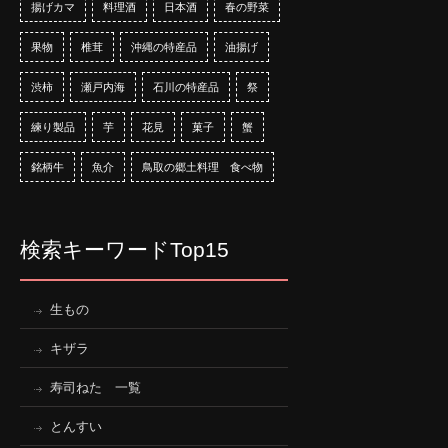
揚げカマ
料理酒
日本酒
春の野菜
果物
椎茸
沖縄の特産品
油揚げ
渋柿
瀬戸内海
石川の特産品
祭
練り製品
芋
花見
菓子
蟹
銘柄牛
魚介
鳥取の郷土料理 食べ物
検索キーワードTop15
生もの
キザラ
寿司ねた 一覧
とんすい