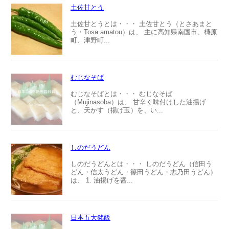
土佐甘とう
土佐甘とうとは・・・ 土佐甘とう（とさあまと
う・Tosa amatou）は、 主に高知県南国市、梼原
町、津野町...
むじなそば
むじなそばとは・・・ むじなそば
（Mujinasoba）は、 甘辛く味付けした油揚げ
と、天かす（揚げ玉）を、い...
しのだうどん
しのだうどんとは・・・ しのだうどん（信田う
どん・信太うどん・篠田うどん・志乃田うどん）
は、 1. 油揚げを醤...
日本五大銘飯