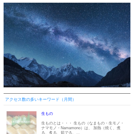
アクセス数の多いキーワード（月間）
生もの
生ものとは・・・ 生もの（なまもの・生モノ・
ナマモノ・Namamono）は、 加熱（焼く、煮
る、炙る、茹でる、...