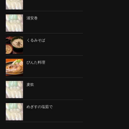
浦安巻
くるみそば
びんた料理
麦炊
めぎすの塩茹で