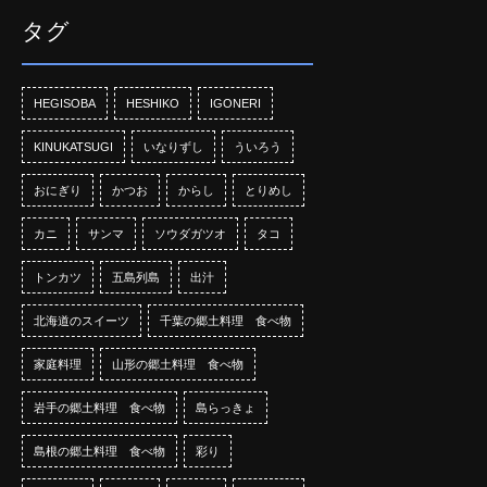
タグ
HEGISOBA
HESHIKO
IGONERI
KINUKATSUGI
いなりずし
ういろう
おにぎり
かつお
からし
とりめし
カニ
サンマ
ソウダガツオ
タコ
トンカツ
五島列島
出汁
北海道のスイーツ
千葉の郷土料理 食べ物
家庭料理
山形の郷土料理 食べ物
岩手の郷土料理 食べ物
島らっきょ
島根の郷土料理 食べ物
彩り