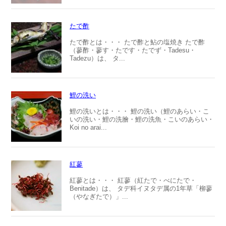
たで酢
たで酢とは・・・ たで酢と鮎の塩焼き たで酢
（蓼酢・蓼す・たです・たでず・Tadesu・
Tadezu）は、 タ...
鯉の洗い
鯉の洗いとは・・・ 鯉の洗い（鯉のあらい・こ
いの洗い・鯉の洗膾・鯉の洗魚・こいのあらい・
Koi no arai...
紅蓼
紅蓼とは・・・ 紅蓼（紅たで・べにたで・
Benitade）は、 タデ科イヌタデ属の1年草「柳蓼
（やなぎたで）」...