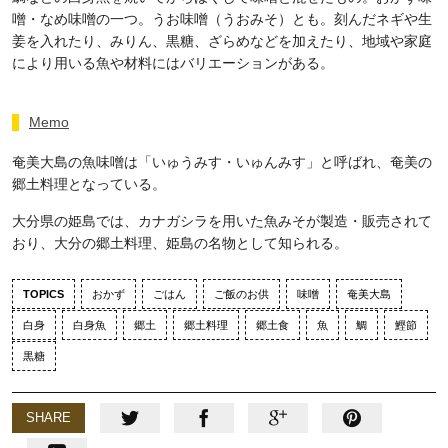
噌・なめ味噌の一つ。うお味噌（うおみそ）とも。刻んだネギや生
姜を入れたり、みりん、黒糖、ざらめなどを加えたり、地域や家庭
により用いる魚や材料にはバリエーションがある。
Memo
奄美大島の魚味噌は「いゅうみす・いゅんみす」と呼ばれ、奄美の
郷土料理となっている。
大分県の姫島では、カナガシラを用いた魚みそが製造・販売されて
おり、大分の郷土料理、姫島の名物として知られる。
TOPICS
おかず
ごはん
ご飯のお供
味噌
奄美大島
白身
白身魚
郷土
郷土料理
郷土食
魚
鯛
鰹節
黒糖
SHARE