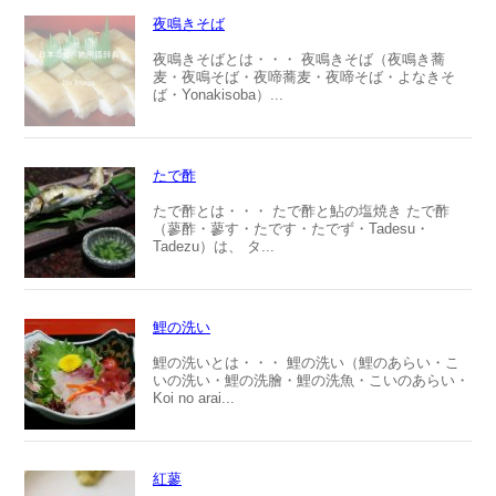
夜鳴きそば
夜鳴きそばとは・・・ 夜鳴きそば（夜鳴き蕎
麦・夜鳴そば・夜啼蕎麦・夜啼そば・よなきそ
ば・Yonakisoba）...
たで酢
たで酢とは・・・ たで酢と鮎の塩焼き たで酢
（蓼酢・蓼す・たです・たでず・Tadesu・
Tadezu）は、 タ...
鯉の洗い
鯉の洗いとは・・・ 鯉の洗い（鯉のあらい・こ
いの洗い・鯉の洗膾・鯉の洗魚・こいのあらい・
Koi no arai...
紅蓼