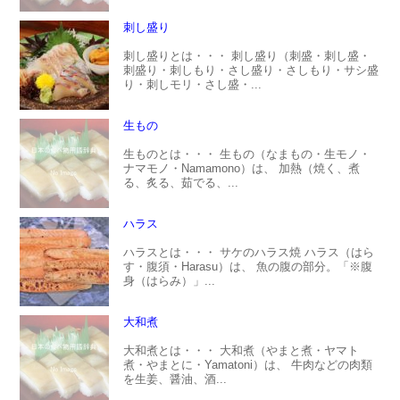
刺し盛り
刺し盛りとは・・・ 刺し盛り（刺盛・刺し盛・
刺盛り・刺しもり・さし盛り・さしもり・サシ盛
り・刺しモリ・さし盛・...
生もの
生ものとは・・・ 生もの（なまもの・生モノ・
ナマモノ・Namamono）は、 加熱（焼く、煮
る、炙る、茹でる、...
ハラス
ハラスとは・・・ サケのハラス焼 ハラス（はら
す・腹須・Harasu）は、 魚の腹の部分。「※腹
身（はらみ）」...
大和煮
大和煮とは・・・ 大和煮（やまと煮・ヤマト
煮・やまとに・Yamatoni）は、 牛肉などの肉類
を生姜、醤油、酒...