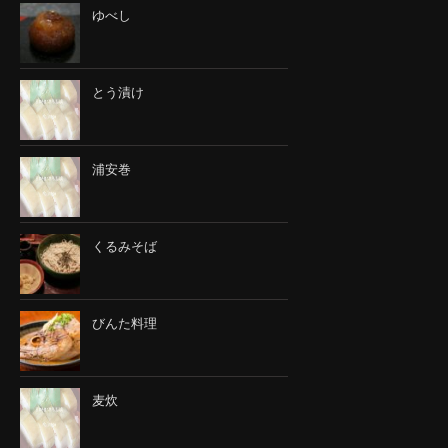
ゆべし
とう漬け
浦安巻
くるみそば
びんた料理
麦炊