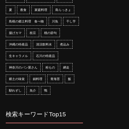
夏
夜食
家庭料理
島らっきょ
島根の郷土料理 食べ物
川魚
干し芋
揚げカマ
枝豆
桃の節句
沖縄の特産品
清涼飲料水
煮込み
生キャラメル
石川の特産品
神奈川のパン屋さん
粉もの
網走
郷土の味覚
鍋料理
青海苔
飯
馴れずし
魚介
鴨
検索キーワードTop15