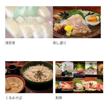
浦安巻
刺し盛り
くるみそば
刺身