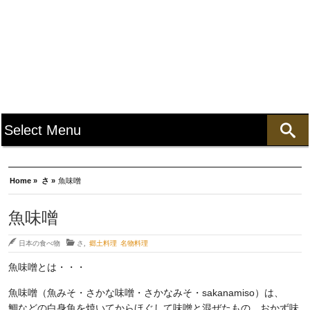
Home »
さ »
魚味噌
魚味噌
日本の食べ物
さ
,
郷土料理 名物料理
魚味噌とは・・・
魚味噌（魚みそ・さかな味噌・さかなみそ・sakanamiso）は、
鯛などの白身魚を焼いてからほぐして味噌と混ぜたもの。おかず味