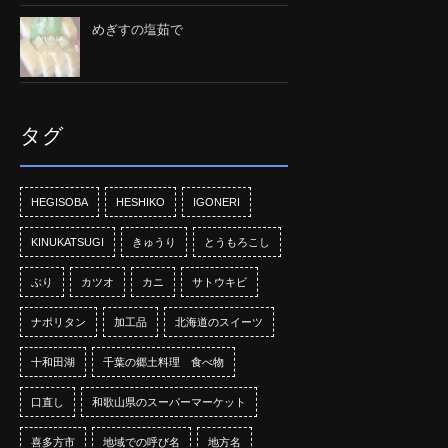
めぎすの塩茹で
タグ
HEGISOBA
HESHIKO
IGONERI
KINUKATSUGI
きゅうり
とうもろこし
ぶり
カツオ
カニ
サトウキビ
ナポリタン
加工品
北海道のスイーツ
十和田湖
千葉の郷土料理 食べ物
口直し
和歌山県のスーパーマーケット
喜多方市
地域での呼び名
地方名