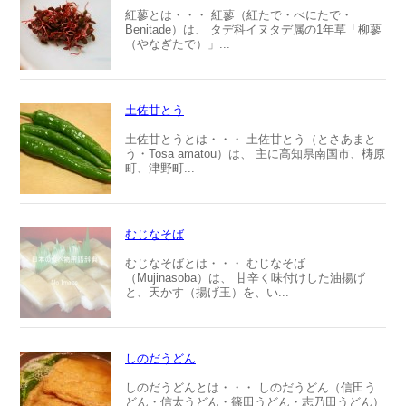
紅蓼とは・・・ 紅蓼（紅たで・べにたで・
Benitade）は、 タデ科イヌタデ属の1年草「柳蓼
（やなぎたで）」...
土佐甘とう
土佐甘とうとは・・・ 土佐甘とう（とさあまと
う・Tosa amatou）は、 主に高知県南国市、梼原
町、津野町...
むじなそば
むじなそばとは・・・ むじなそば
（Mujinasoba）は、 甘辛く味付けした油揚げ
と、天かす（揚げ玉）を、い...
しのだうどん
しのだうどんとは・・・ しのだうどん（信田う
どん・信太うどん・篠田うどん・志乃田うどん）