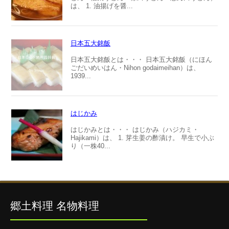
は、 1. 油揚げを醤...
日本五大銘飯
日本五大銘飯とは・・・ 日本五大銘飯（にほん
ごだいめいはん・Nihon godaimeihan）は、
1939...
はじかみ
はじかみとは・・・ はじかみ（ハジカミ・
Hajikami）は、 1. 芽生姜の酢漬け。 早生で小ぶ
り（一株40...
郷土料理 名物料理