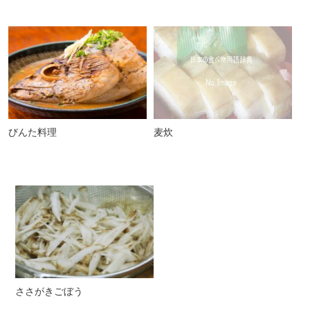
びんた料理
麦炊
ささがきごぼう