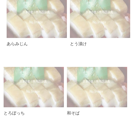
あらみじん
とう漬け
とろぼっち
和そば