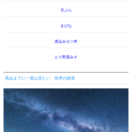
天ぷら
きびな
煮込みカツ丼
とり野菜みそ
死ぬまでに一度は見たい 世界の絶景