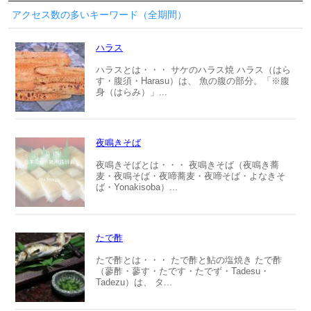
アクセス数の多いキーワード（全期間）
ハラス
ハラスとは・・・ サケのハラス焼 ハラス（はら
す・腹須・Harasu）は、 魚の腹の部分。「※腹
身（はらみ）」...
夜鳴きそば
夜鳴きそばとは・・・ 夜鳴きそば（夜鳴き蕎
麦・夜鳴そば・夜啼蕎麦・夜啼そば・よなきそ
ば・Yonakisoba）...
たで酢
たで酢とは・・・ たで酢と鮎の塩焼き たで酢
（蓼酢・蓼す・たです・たでず・Tadesu・
Tadezu）は、 タ...