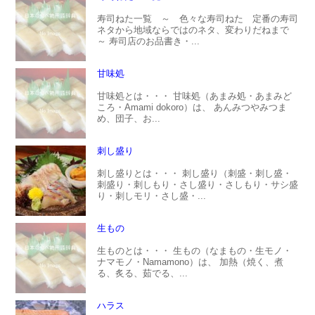
寿司ねた一覧 ～ 色々な寿司ねた 定番の寿司
ネタから地域ならではのネタ、変わりだねまで
～ 寿司店のお品書き・...
甘味処
甘味処とは・・・ 甘味処（あまみ処・あまみど
ころ・Amami dokoro）は、 あんみつやみつま
め、団子、お...
刺し盛り
刺し盛りとは・・・ 刺し盛り（刺盛・刺し盛・
刺盛り・刺しもり・さし盛り・さしもり・サシ盛
り・刺しモリ・さし盛・...
生もの
生ものとは・・・ 生もの（なまもの・生モノ・
ナマモノ・Namamono）は、 加熱（焼く、煮
る、炙る、茹でる、...
ハラス