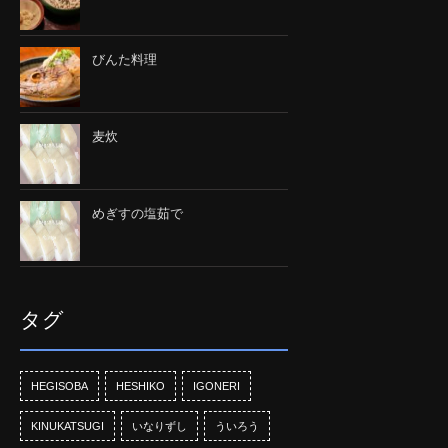
びんた料理
麦炊
めぎすの塩茹で
タグ
HEGISOBA
HESHIKO
IGONERI
KINUKATSUGI
いなりずし
ういろう