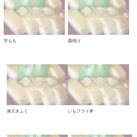
芋もち
脂焼け
身欠きふぐ
いもフライ丼