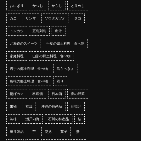
おにぎり
かつお
からし
とりめし
カニ
サンマ
ソウダガツオ
タコ
トンカツ
五島列島
出汁
北海道のスイーツ
千葉の郷土料理 食べ物
家庭料理
山形の郷土料理 食べ物
岩手の郷土料理 食べ物
島らっきょ
島根の郷土料理 食べ物
彩り
揚げカマ
料理酒
日本酒
春の野菜
果物
椎茸
沖縄の特産品
油揚げ
渋柿
瀬戸内海
石川の特産品
祭
練り製品
芋
花見
菓子
蟹