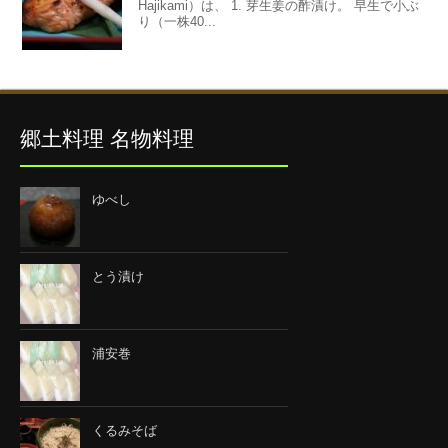
Hajikami）は、 1. 芽生姜の酢漬け。 早生で小ぶ
り（一株40...
郷土料理 名物料理
ゆべし
とう漬け
浦安巻
くるみそば