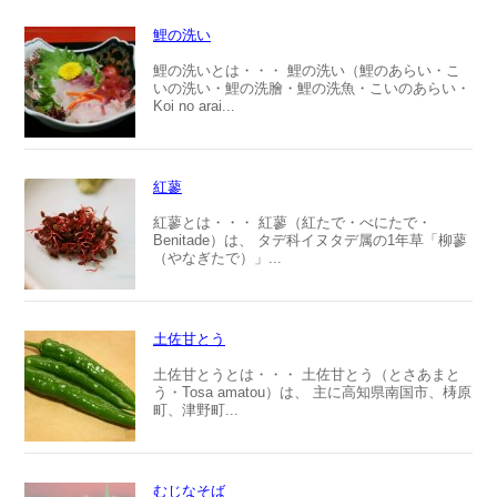
鯉の洗い
鯉の洗いとは・・・ 鯉の洗い（鯉のあらい・こ
いの洗い・鯉の洗膾・鯉の洗魚・こいのあらい・
Koi no arai...
紅蓼
紅蓼とは・・・ 紅蓼（紅たで・べにたで・
Benitade）は、 タデ科イヌタデ属の1年草「柳蓼
（やなぎたで）」...
土佐甘とう
土佐甘とうとは・・・ 土佐甘とう（とさあまと
う・Tosa amatou）は、 主に高知県南国市、梼原
町、津野町...
むじなそば