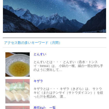
アクセス数の多いキーワード（月間）
とんすい
とんすいとは・・・ とんすい（呑水・トンス
イ・tonsui）は、 小鉢の一種。縁の一部が持ち手
のように突出して...
キザラ
キザラとは・・・ キザラ（きざら）は、 サトウ
キビ（またはテンサイ（サトウダイコン））を絞
った汁を煮詰め、 濃...
寿司ねた 一覧