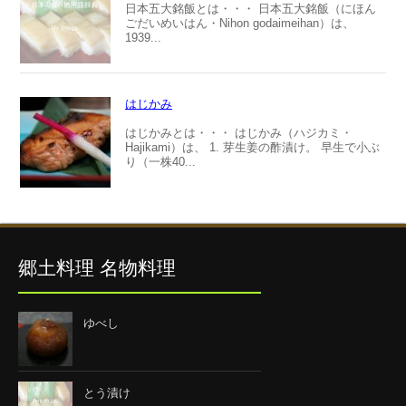
日本五大銘飯とは・・・ 日本五大銘飯（にほん
ごだいめいはん・Nihon godaimeihan）は、
1939...
はじかみ
はじかみとは・・・ はじかみ（ハジカミ・
Hajikami）は、 1. 芽生姜の酢漬け。 早生で小ぶ
り（一株40...
郷土料理 名物料理
ゆべし
とう漬け