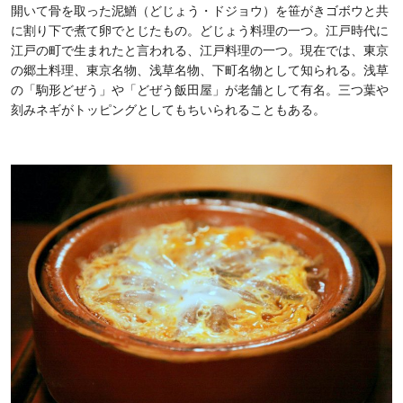
開いて骨を取った泥鰌（どじょう・ドジョウ）を笹がきゴボウと共
に割り下で煮て卵でとじたもの。どじょう料理の一つ。江戸時代に
江戸の町で生まれたと言われる、江戸料理の一つ。現在では、東京
の郷土料理、東京名物、浅草名物、下町名物として知られる。浅草
の「駒形どぜう」や「どぜう飯田屋」が老舗として有名。三つ葉や
刻みネギがトッピングとしてもちいられることもある。