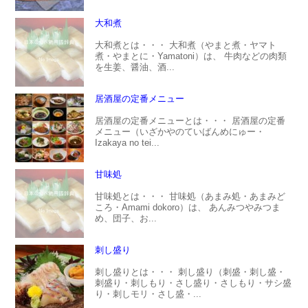
大和煮
大和煮とは・・・ 大和煮（やまと煮・ヤマト
煮・やまとに・Yamatoni）は、 牛肉などの肉類
を生姜、醤油、酒...
居酒屋の定番メニュー
居酒屋の定番メニューとは・・・ 居酒屋の定番
メニュー（いざかやのていばんめにゅー・
Izakaya no tei...
甘味処
甘味処とは・・・ 甘味処（あまみ処・あまみど
ころ・Amami dokoro）は、 あんみつやみつま
め、団子、お...
刺し盛り
刺し盛りとは・・・ 刺し盛り（刺盛・刺し盛・
刺盛り・刺しもり・さし盛り・さしもり・サシ盛
り・刺しモリ・さし盛・...