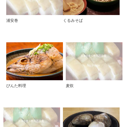
浦安巻
くるみそば
びんた料理
麦炊