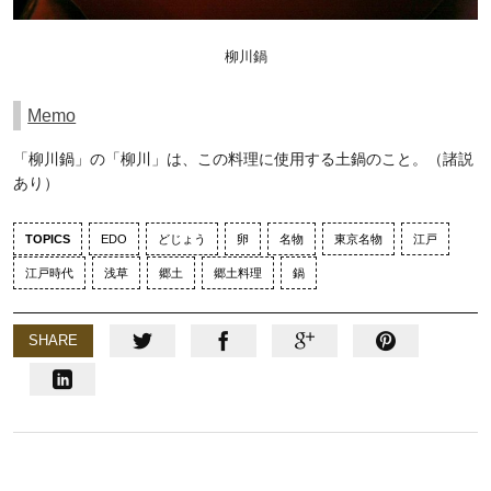
柳川鍋
Memo
「柳川鍋」の「柳川」は、この料理に使用する土鍋のこと。（諸説
あり）
TOPICS
EDO
どじょう
卵
名物
東京名物
江戸
江戸時代
浅草
郷土
郷土料理
鍋
SHARE