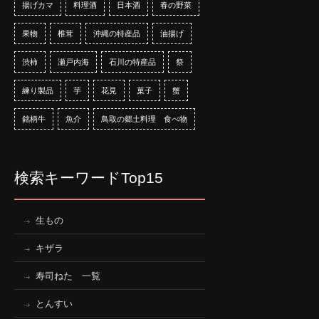
揚げカマ
料理酒
日本酒
春の野菜
果物
椎茸
沖縄の特産品
油揚げ
渋柿
瀬戸内海
石川の特産品
祭
練り製品
芋
花見
菓子
蟹
銘柄牛
魚介
鳥取の郷土料理 食べ物
検索キーワードTop15
生もの
キザラ
寿司ねた 一覧
とんすい