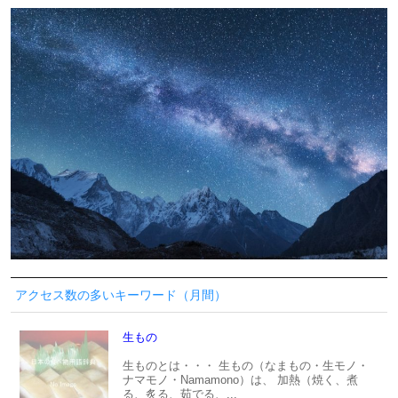
アクセス数の多いキーワード（月間）
生もの
生ものとは・・・ 生もの（なまもの・生モノ・
ナマモノ・Namamono）は、 加熱（焼く、煮
る、炙る、茹でる、...