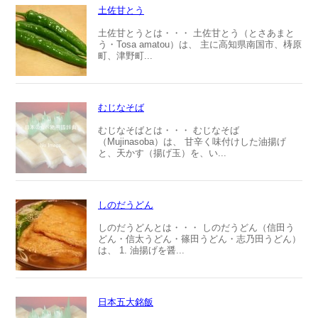
土佐甘とう
土佐甘とうとは・・・ 土佐甘とう（とさあまと
う・Tosa amatou）は、 主に高知県南国市、梼原
町、津野町...
むじなそば
むじなそばとは・・・ むじなそば
（Mujinasoba）は、 甘辛く味付けした油揚げ
と、天かす（揚げ玉）を、い...
しのだうどん
しのだうどんとは・・・ しのだうどん（信田う
どん・信太うどん・篠田うどん・志乃田うどん）
は、 1. 油揚げを醤...
日本五大銘飯