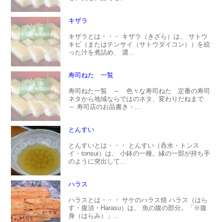
キザラ
キザラとは・・・ キザラ（きざら）は、 サトウ
キビ（またはテンサイ（サトウダイコン））を絞
った汁を煮詰め、 濃...
寿司ねた 一覧
寿司ねた一覧 ～ 色々な寿司ねた 定番の寿司
ネタから地域ならではのネタ、変わりだねまで
～ 寿司店のお品書き・...
とんすい
とんすいとは・・・ とんすい（呑水・トンス
イ・tonsui）は、 小鉢の一種。縁の一部が持ち手
のように突出して...
ハラス
ハラスとは・・・ サケのハラス焼 ハラス（はら
す・腹須・Harasu）は、 魚の腹の部分。「※腹
身（はらみ）」...