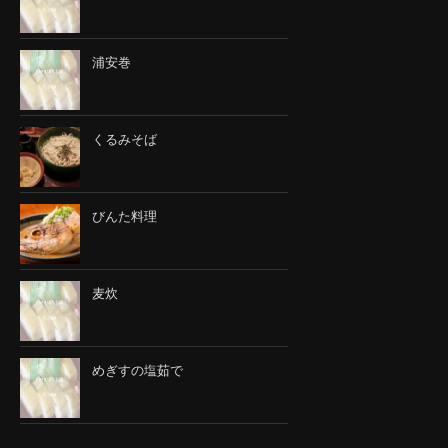
浦安巻
くるみそば
びんた料理
麦炊
めぎすの塩茹で