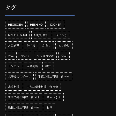
タグ
HEGISOBA
HESHIKO
IGONERI
KINUKATSUGI
いなりずし
ういろう
おにぎり
かつお
からし
とりめし
カニ
サンマ
ソウダガツオ
タコ
トンカツ
五島列島
出汁
北海道のスイーツ
千葉の郷土料理 食べ物
家庭料理
山形の郷土料理 食べ物
岩手の郷土料理 食べ物
島らっきょ
島根の郷土料理 食べ物
彩り