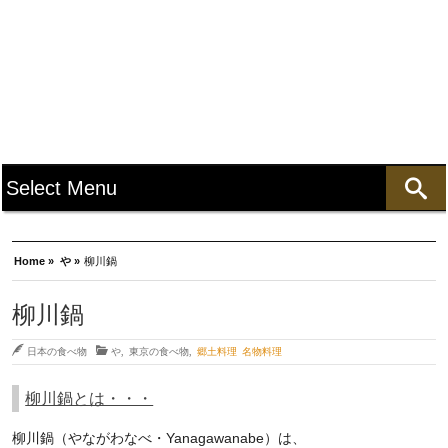
Home »
や »
柳川鍋
柳川鍋
日本の食べ物
や
,
東京の食べ物
,
郷土料理 名物料理
柳川鍋とは・・・
柳川鍋（やながわなべ・Yanagawanabe）は、