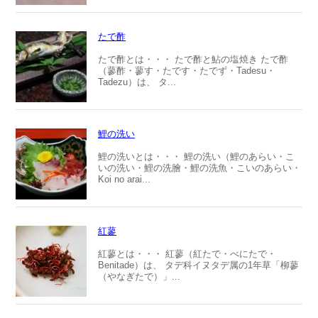
たで酢
たで酢とは・・・ たで酢と鮎の塩焼き たで酢
（蓼酢・蓼す・たです・たでず・Tadesu・
Tadezu）は、 タ...
鯉の洗い
鯉の洗いとは・・・ 鯉の洗い（鯉のあらい・こ
いの洗い・鯉の洗膾・鯉の洗魚・こいのあらい・
Koi no arai...
紅蓼
紅蓼とは・・・ 紅蓼（紅たで・べにたで・
Benitade）は、 タデ科イヌタデ属の1年草「柳蓼
（やなぎたで）」...