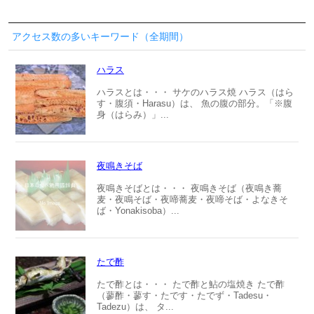
アクセス数の多いキーワード（全期間）
ハラス
ハラスとは・・・ サケのハラス焼 ハラス（はら
す・腹須・Harasu）は、 魚の腹の部分。「※腹
身（はらみ）」...
夜鳴きそば
夜鳴きそばとは・・・ 夜鳴きそば（夜鳴き蕎
麦・夜鳴そば・夜啼蕎麦・夜啼そば・よなきそ
ば・Yonakisoba）...
たで酢
たで酢とは・・・ たで酢と鮎の塩焼き たで酢
（蓼酢・蓼す・たです・たでず・Tadesu・
Tadezu）は、 タ...