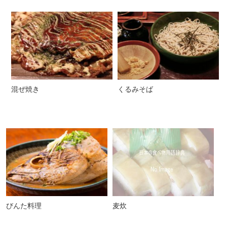
混ぜ焼き
くるみそば
びんた料理
麦炊