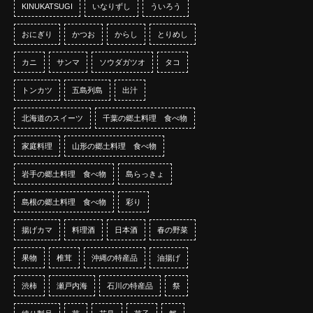
KINUKATSUGI
いなりずし
ういろう
おにぎり
かつお
からし
とりめし
カニ
サンマ
ソウダガツオ
タコ
トンカツ
五島列島
出汁
北海道のスイーツ
千葉の郷土料理 食べ物
家庭料理
山形の郷土料理 食べ物
岩手の郷土料理 食べ物
島らっきょ
島根の郷土料理 食べ物
彩り
揚げカマ
料理酒
日本酒
春の野菜
果物
椎茸
沖縄の特産品
油揚げ
渋柿
瀬戸内海
石川の特産品
祭