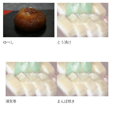
ゆべし
とう漬け
浦安巻
まんぼ焼き