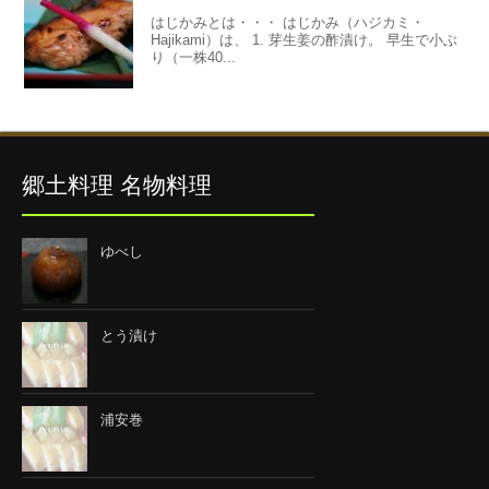
はじかみとは・・・ はじかみ（ハジカミ・
Hajikami）は、 1. 芽生姜の酢漬け。 早生で小ぶ
り（一株40...
郷土料理 名物料理
ゆべし
とう漬け
浦安巻