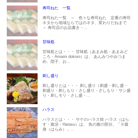
寿司ねた 一覧
寿司ねた一覧 ～ 色々な寿司ねた 定番の寿司
ネタから地域ならではのネタ、変わりだねまで
～ 寿司店のお品書き・...
甘味処
甘味処とは・・・ 甘味処（あまみ処・あまみど
ころ・Amami dokoro）は、 あんみつやみつま
め、団子、お...
刺し盛り
刺し盛りとは・・・ 刺し盛り（刺盛・刺し盛・
刺盛り・刺しもり・さし盛り・さしもり・サシ盛
り・刺しモリ・さし盛・...
ハラス
ハラスとは・・・ サケのハラス焼 ハラス（はら
す・腹須・Harasu）は、 魚の腹の部分。「※腹
身（はらみ）」...