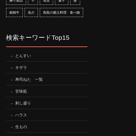
練り製品
芋
花見
菓子
蟹
銘柄牛
魚介
鳥取の郷土料理 食べ物
検索キーワードTop15
とんすい
キザラ
寿司ねた 一覧
甘味処
刺し盛り
ハラス
生もの