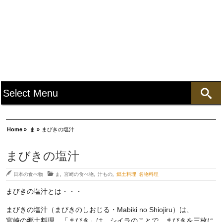
Home »
ま »
まびきの塩汁
まびきの塩汁
日本の食べ物
ま
,
宮崎の食べ物
,
汁もの
,
郷土料理 名物料理
まびきの塩汁とは・・・
まびきの塩汁（まびきのしおじる・Mabiki no Shiojiru）は、
宮崎の郷土料理。「まびき」は、シイラのことで、まびきを三枚に