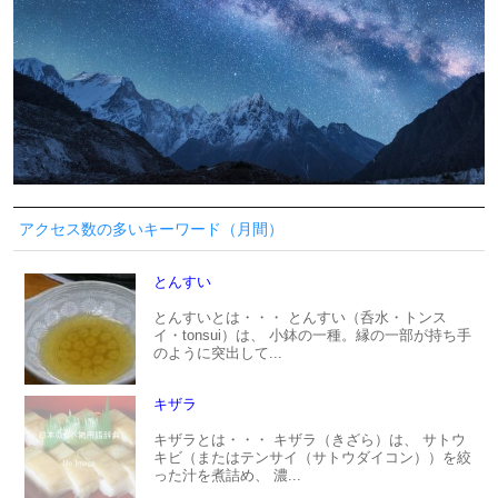
アクセス数の多いキーワード（月間）
とんすい
とんすいとは・・・ とんすい（呑水・トンス
イ・tonsui）は、 小鉢の一種。縁の一部が持ち手
のように突出して...
キザラ
キザラとは・・・ キザラ（きざら）は、 サトウ
キビ（またはテンサイ（サトウダイコン））を絞
った汁を煮詰め、 濃...