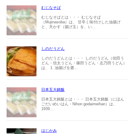
むじなそば
むじなそばとは・・・ むじなそば
（Mujinasoba）は、 甘辛く味付けした油揚げ
と、天かす（揚げ玉）を、い...
しのだうどん
しのだうどんとは・・・ しのだうどん（信田う
どん・信太うどん・篠田うどん・志乃田うどん）
は、 1. 油揚げを醤...
日本五大銘飯
日本五大銘飯とは・・・ 日本五大銘飯（にほん
ごだいめいはん・Nihon godaimeihan）は、
1939...
はじかみ