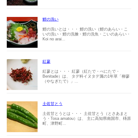
鯉の洗い
鯉の洗いとは・・・ 鯉の洗い（鯉のあらい・こ
いの洗い・鯉の洗膾・鯉の洗魚・こいのあらい・
Koi no arai...
紅蓼
紅蓼とは・・・ 紅蓼（紅たで・べにたで・
Benitade）は、 タデ科イヌタデ属の1年草「柳蓼
（やなぎたで）」...
土佐甘とう
土佐甘とうとは・・・ 土佐甘とう（とさあまと
う・Tosa amatou）は、 主に高知県南国市、梼原
町、津野町...