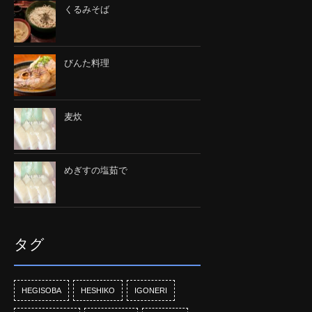
くるみそば
びんた料理
麦炊
めぎすの塩茹で
タグ
HEGISOBA
HESHIKO
IGONERI