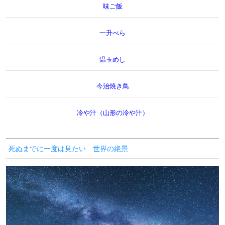
味ご飯
一升べら
温玉めし
今治焼き鳥
冷や汁（山形の冷や汁）
死ぬまでに一度は見たい 世界の絶景