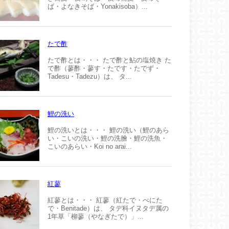
ば・よなきそば・Yonakisoba）...
たで酢
たで酢とは・・・ たで酢と鮎の塩焼き た
で酢（蓼酢・蓼す・たです・たでず・
Tadesu・Tadezu）は、 タ...
鯉の洗い
鯉の洗いとは・・・ 鯉の洗い（鯉のあら
い・こいの洗い・鯉の洗膾・鯉の洗魚・
こいのあらい・Koi no arai...
紅蓼
紅蓼とは・・・ 紅蓼（紅たで・べにた
で・Benitade）は、 タデ科イヌタデ属の
1年草「柳蓼（やなぎたで）」...