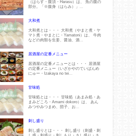
（はらす・腹須・Harasu）は、 魚の腹の
部分。「※腹身（はらみ）」...
大和煮
大和煮とは・・・ 大和煮（やまと煮・ヤ
マト煮・やまとに・Yamatoni）は、 牛肉
などの肉類を生姜、醤油、酒...
居酒屋の定番メニュー
居酒屋の定番メニューとは・・・ 居酒屋
の定番メニュー（いざかやのていばんめ
にゅー・Izakaya no tei...
甘味処
甘味処とは・・・ 甘味処（あまみ処・あ
まみどころ・Amami dokoro）は、 あん
みつやみつまめ、団子、お...
刺し盛り
刺し盛りとは・・・ 刺し盛り（刺盛・刺
し盛・刺盛り・刺しもり・さし盛り・さ