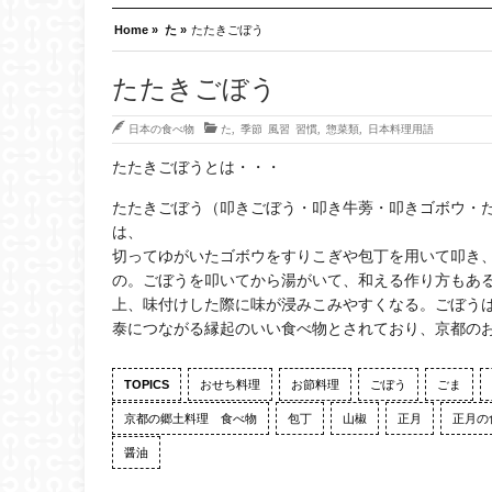
Home »
た »
たたきごぼう
たたきごぼう
日本の食べ物
た
,
季節 風習 習慣
,
惣菜類
,
日本料理用語
たたきごぼうとは・・・
たたきごぼう（叩きごぼう・叩き牛蒡・叩きゴボウ・たたき
は、
切ってゆがいたゴボウをすりこぎや包丁を用いて叩き
の。ごぼうを叩いてから湯がいて、和える作り方もあ
上、味付けした際に味が浸みこみやすくなる。ごぼう
泰につながる縁起のいい食べ物とされており、京都の
TOPICS
おせち料理
お節料理
ごぼう
ごま
京都の郷土料理 食べ物
包丁
山椒
正月
正月の
醤油