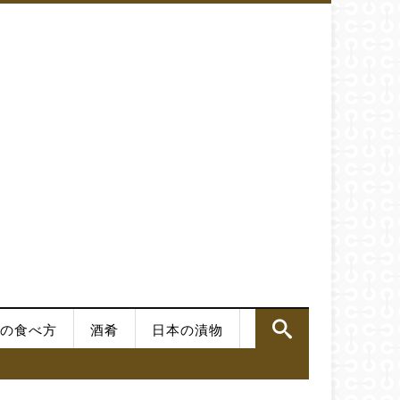
の食べ方
酒肴
日本の漬物