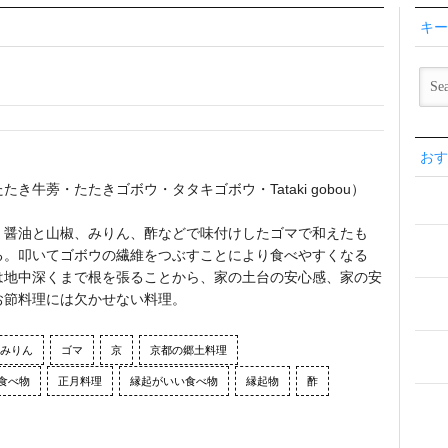
キー
おす
牛蒡・たたきゴボウ・タタキゴボウ・Tataki gobou）
、醤油と山椒、みりん、酢などで味付けしたゴマで和えたも
る。叩いてゴボウの繊維をつぶすことにより食べやすくなる
は地中深くまで根を張ることから、家の土台の安心感、家の安
お節料理には欠かせない料理。
みりん
ゴマ
京
京都の郷土料理
食べ物
正月料理
縁起がいい食べ物
縁起物
酢