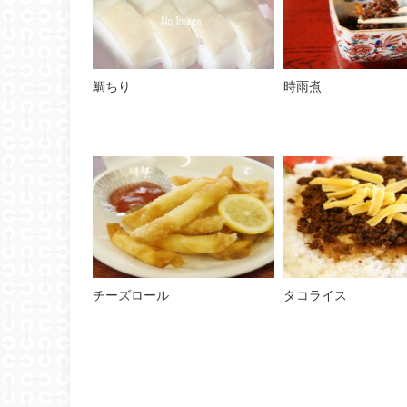
鯛ちり
時雨煮
チーズロール
タコライス