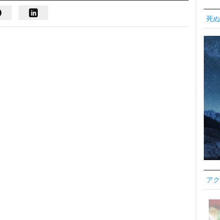
死ぬ
アク