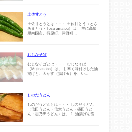
土佐甘とう
土佐甘とうとは・・・ 土佐甘とう（とさ
あまとう・Tosa amatou）は、 主に高知
県南国市、梼原町、津野町...
むじなそば
むじなそばとは・・・ むじなそば
（Mujinasoba）は、 甘辛く味付けした油
揚げと、天かす（揚げ玉）を、い...
しのだうどん
しのだうどんとは・・・ しのだうどん
（信田うどん・信太うどん・篠田うど
ん・志乃田うどん）は、 1. 油揚げを醤...