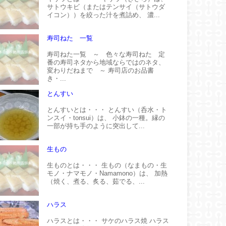
サトウキビ（またはテンサイ（サトウダ
イコン））を絞った汁を煮詰め、 濃...
寿司ねた 一覧
寿司ねた一覧 ～ 色々な寿司ねた 定
番の寿司ネタから地域ならではのネタ、
変わりだねまで ～ 寿司店のお品書
き・...
とんすい
とんすいとは・・・ とんすい（呑水・ト
ンスイ・tonsui）は、 小鉢の一種。縁の
一部が持ち手のように突出して...
生もの
生ものとは・・・ 生もの（なまもの・生
モノ・ナマモノ・Namamono）は、 加熱
（焼く、煮る、炙る、茹でる、...
ハラス
ハラスとは・・・ サケのハラス焼 ハラス