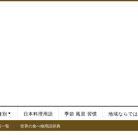
種別
日本料理用語
季節 風習 習慣
地域ならでは
語一覧
世界の食べ物用語辞典