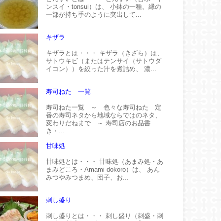
ンスイ・tonsui）は、 小鉢の一種。縁の
一部が持ち手のように突出して...
キザラ
キザラとは・・・ キザラ（きざら）は、
サトウキビ（またはテンサイ（サトウダ
イコン））を絞った汁を煮詰め、 濃...
寿司ねた 一覧
寿司ねた一覧 ～ 色々な寿司ねた 定
番の寿司ネタから地域ならではのネタ、
変わりだねまで ～ 寿司店のお品書
き・...
甘味処
甘味処とは・・・ 甘味処（あまみ処・あ
まみどころ・Amami dokoro）は、 あん
みつやみつまめ、団子、お...
刺し盛り
刺し盛りとは・・・ 刺し盛り（刺盛・刺