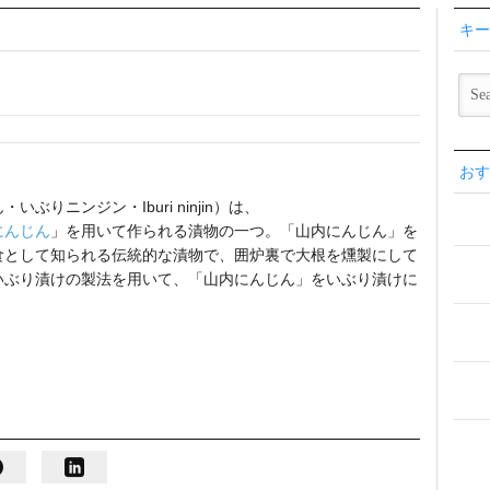
キー
おす
ニンジン・Iburi ninjin）は、
にんじん
」を用いて作られる漬物の一つ。「山内にんじん」を
食として知られる伝統的な漬物で、囲炉裏で大根を燻製にして
いぶり漬けの製法を用いて、「山内にんじん」をいぶり漬けに