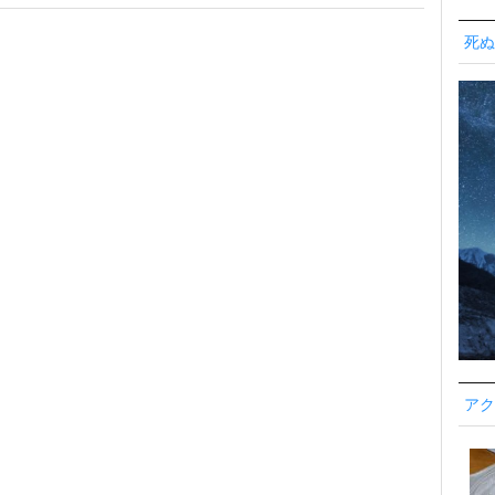
死ぬ
アク