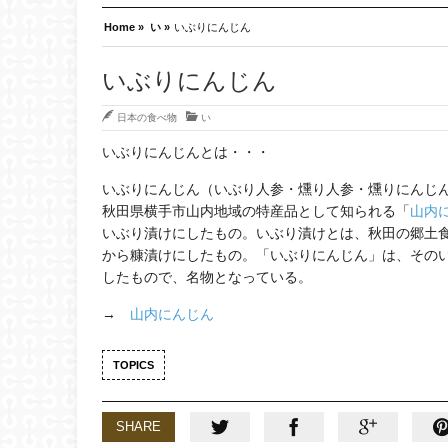
Home »
い »
いぶりにんじん
いぶりにんじん
日本の食べ物
い
いぶりにんじんとは・・・
いぶりにんじん（いぶり人参・燻り人参・燻りにんじん・いぶり
秋田県横手市山内地域の特産品として知られる「
山内
いぶり漬けにしたもの。いぶり漬けとは、秋田の郷土
から糠漬けにしたもの。「いぶりにんじん」は、その
したもので、名物となっている。
→
山内にんじん
TOPICS
SHARE