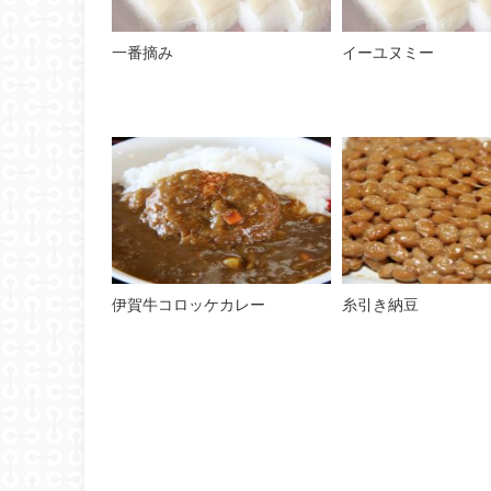
一番摘み
イーユヌミー
伊賀牛コロッケカレー
糸引き納豆