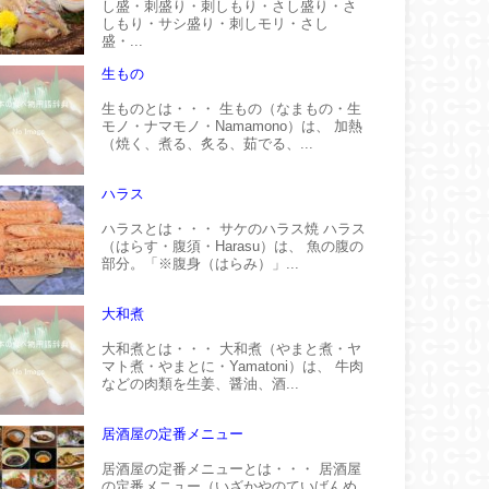
し盛・刺盛り・刺しもり・さし盛り・さ
しもり・サシ盛り・刺しモリ・さし
盛・...
生もの
生ものとは・・・ 生もの（なまもの・生
モノ・ナマモノ・Namamono）は、 加熱
（焼く、煮る、炙る、茹でる、...
ハラス
ハラスとは・・・ サケのハラス焼 ハラス
（はらす・腹須・Harasu）は、 魚の腹の
部分。「※腹身（はらみ）」...
大和煮
大和煮とは・・・ 大和煮（やまと煮・ヤ
マト煮・やまとに・Yamatoni）は、 牛肉
などの肉類を生姜、醤油、酒...
居酒屋の定番メニュー
居酒屋の定番メニューとは・・・ 居酒屋
の定番メニュー（いざかやのていばんめ