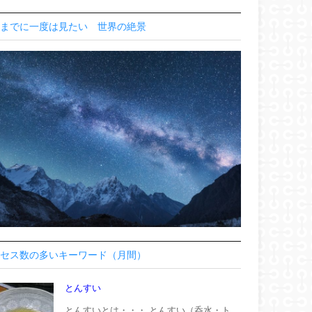
までに一度は見たい 世界の絶景
セス数の多いキーワード（月間）
とんすい
とんすいとは・・・ とんすい（呑水・ト