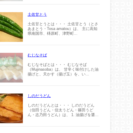
土佐甘とう
土佐甘とうとは・・・ 土佐甘とう（とさ
あまとう・Tosa amatou）は、 主に高知
県南国市、梼原町、津野町...
むじなそば
むじなそばとは・・・ むじなそば
（Mujinasoba）は、 甘辛く味付けした油
揚げと、天かす（揚げ玉）を、い...
しのだうどん
しのだうどんとは・・・ しのだうどん
（信田うどん・信太うどん・篠田うど
ん・志乃田うどん）は、 1. 油揚げを醤...