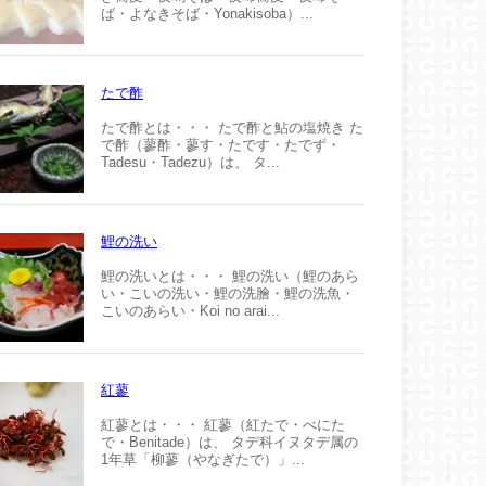
ば・よなきそば・Yonakisoba）...
たで酢
たで酢とは・・・ たで酢と鮎の塩焼き た
で酢（蓼酢・蓼す・たです・たでず・
Tadesu・Tadezu）は、 タ...
鯉の洗い
鯉の洗いとは・・・ 鯉の洗い（鯉のあら
い・こいの洗い・鯉の洗膾・鯉の洗魚・
こいのあらい・Koi no arai...
紅蓼
紅蓼とは・・・ 紅蓼（紅たで・べにた
で・Benitade）は、 タデ科イヌタデ属の
1年草「柳蓼（やなぎたで）」...