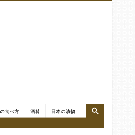
の食べ方
酒肴
日本の漬物