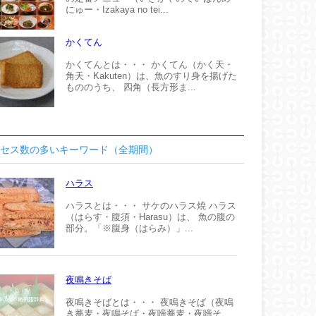
にゅー・Izakaya no tei...
かくてん
かくてんとは・・・ かくてん（かく天・
角天・Kakuten）は、魚のすり身を揚げた
もののうち、 四角（長方形ま...
セス数の多いキーワード（全期間）
ハラス
ハラスとは・・・ サケのハラス焼 ハラス
（はらす・腹須・Harasu）は、 魚の腹の
部分。「※腹身（はらみ）」...
夜鳴きそば
夜鳴きそばとは・・・ 夜鳴きそば（夜鳴
き蕎麦・夜鳴そば・夜啼蕎麦・夜啼そ