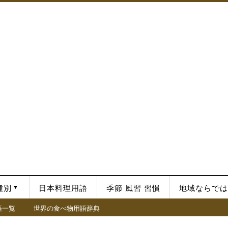
種別
日本料理用語
季節 風習 習慣
地域ならでは
語一覧
世界の食べ物用語辞典