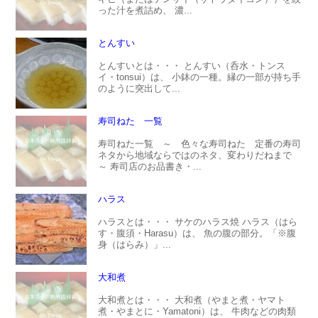
った汁を煮詰め、 濃...
とんすい
とんすいとは・・・ とんすい（呑水・トンス
イ・tonsui）は、 小鉢の一種。縁の一部が持ち手
のように突出して...
寿司ねた 一覧
寿司ねた一覧 ～ 色々な寿司ねた 定番の寿司
ネタから地域ならではのネタ、変わりだねまで
～ 寿司店のお品書き・...
ハラス
ハラスとは・・・ サケのハラス焼 ハラス（はら
す・腹須・Harasu）は、 魚の腹の部分。「※腹
身（はらみ）」...
大和煮
大和煮とは・・・ 大和煮（やまと煮・ヤマト
煮・やまとに・Yamatoni）は、 牛肉などの肉類