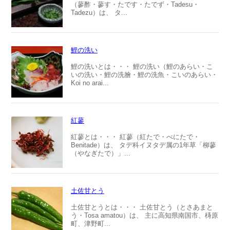
（蓼酢・蓼す・たです・たでず・Tadesu・
Tadezu）は、 タ...
鯉の洗い
鯉の洗いとは・・・ 鯉の洗い（鯉のあらい・こ
いの洗い・鯉の洗膾・鯉の洗魚・こいのあらい・
Koi no arai...
紅蓼
紅蓼とは・・・ 紅蓼（紅たで・べにたで・
Benitade）は、 タデ科イヌタデ属の1年草「柳蓼
（やなぎたで）」...
土佐甘とう
土佐甘とうとは・・・ 土佐甘とう（とさあまと
う・Tosa amatou）は、 主に高知県南国市、梼原
町、津野町...