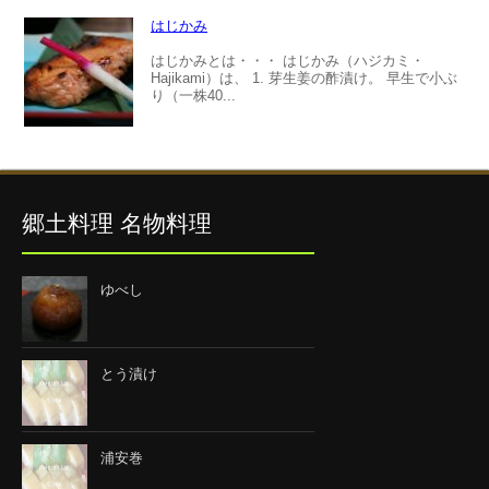
はじかみ
はじかみとは・・・ はじかみ（ハジカミ・
Hajikami）は、 1. 芽生姜の酢漬け。 早生で小ぶ
り（一株40...
郷土料理 名物料理
ゆべし
とう漬け
浦安巻