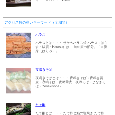
アクセス数の多いキーワード（全期間）
ハラス
ハラスとは・・・ サケのハラス焼 ハラス（はら
す・腹須・Harasu）は、 魚の腹の部分。「※腹
身（はらみ）」...
夜鳴きそば
夜鳴きそばとは・・・ 夜鳴きそば（夜鳴き蕎
麦・夜鳴そば・夜啼蕎麦・夜啼そば・よなきそ
ば・Yonakisoba）...
たで酢
たで酢とは・・・ たで酢と鮎の塩焼き たで酢