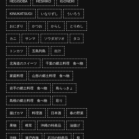
HEGISOBA
HESHIKO
IGONERI
KINUKATSUGI
いなりずし
ういろう
おにぎり
かつお
からし
とりめし
カニ
サンマ
ソウダガツオ
タコ
トンカツ
五島列島
出汁
北海道のスイーツ
千葉の郷土料理 食べ物
家庭料理
山形の郷土料理 食べ物
岩手の郷土料理 食べ物
島らっきょ
島根の郷土料理 食べ物
彩り
揚げカマ
料理酒
日本酒
春の野菜
果物
椎茸
沖縄の特産品
油揚げ
渋柿
瀬戸内海
石川の特産品
祭