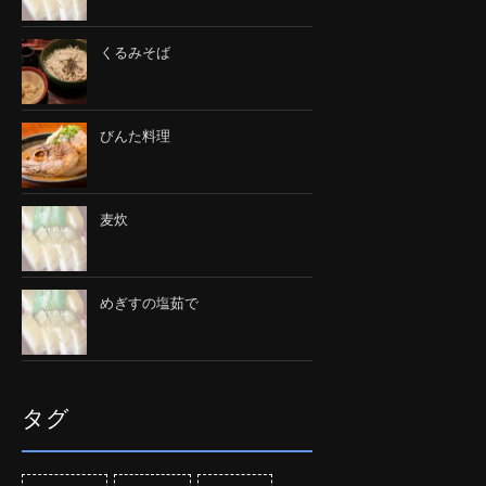
くるみそば
びんた料理
麦炊
めぎすの塩茹で
タグ