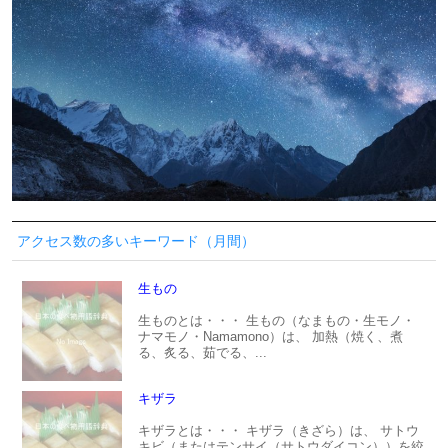
アクセス数の多いキーワード（月間）
生もの
生ものとは・・・ 生もの（なまもの・生モノ・
ナマモノ・Namamono）は、 加熱（焼く、煮
る、炙る、茹でる、...
キザラ
キザラとは・・・ キザラ（きざら）は、 サトウ
キビ（またはテンサイ（サトウダイコン））を絞