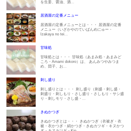
を生姜、醤油、酒...
居酒屋の定番メニュー
居酒屋の定番メニューとは・・・ 居酒屋の定番
メニュー（いざかやのていばんめにゅー・
Izakaya no tei...
甘味処
甘味処とは・・・ 甘味処（あまみ処・あまみど
ころ・Amami dokoro）は、 あんみつやみつま
め、団子、お...
刺し盛り
刺し盛りとは・・・ 刺し盛り（刺盛・刺し盛・
刺盛り・刺しもり・さし盛り・さしもり・サシ盛
り・刺しモリ・さし盛・...
きぬかつぎ
きぬかつぎとは・・・ きぬかつぎ（衣被ぎ・衣
被・衣かつぎ・絹かつぎ・きぬカツギ・キヌかつ
ぎ・キヌカツギ・Kin...