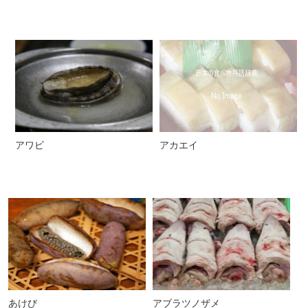
アワビ
アカエイ
あけび
アブラツノザメ