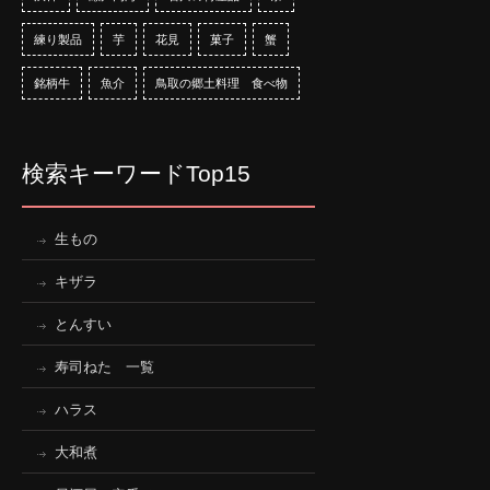
練り製品
芋
花見
菓子
蟹
銘柄牛
魚介
鳥取の郷土料理 食べ物
検索キーワードTop15
生もの
キザラ
とんすい
寿司ねた 一覧
ハラス
大和煮