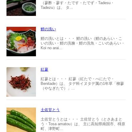
（蓼酢・蓼す・たです・たでず・Tadesu・
Tadezu）は、 タ...
鯉の洗い
鯉の洗いとは・・・ 鯉の洗い（鯉のあらい・こ
いの洗い・鯉の洗膾・鯉の洗魚・こいのあらい・
Koi no arai...
紅蓼
紅蓼とは・・・ 紅蓼（紅たで・べにたで・
Benitade）は、 タデ科イヌタデ属の1年草「柳蓼
（やなぎたで）」...
土佐甘とう
土佐甘とうとは・・・ 土佐甘とう（とさあまと
う・Tosa amatou）は、 主に高知県南国市、梼原
町、津野町...