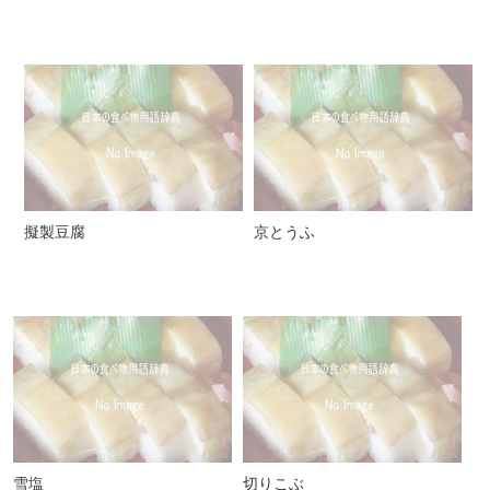
擬製豆腐
京とうふ
雪塩
切りこぶ