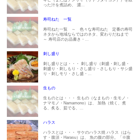
った汁を煮詰め、 濃...
寿司ねた 一覧
寿司ねた一覧 ～ 色々な寿司ねた 定番の寿司
ネタから地域ならではのネタ、変わりだねまで
～ 寿司店のお品書き・...
刺し盛り
刺し盛りとは・・・ 刺し盛り（刺盛・刺し盛・
刺盛り・刺しもり・さし盛り・さしもり・サシ盛
り・刺しモリ・さし盛・...
生もの
生ものとは・・・ 生もの（なまもの・生モノ・
ナマモノ・Namamono）は、 加熱（焼く、煮
る、炙る、茹でる、...
ハラス
ハラスとは・・・ サケのハラス焼 ハラス（はら
す・腹須・Harasu）は、 魚の腹の部分。「※腹