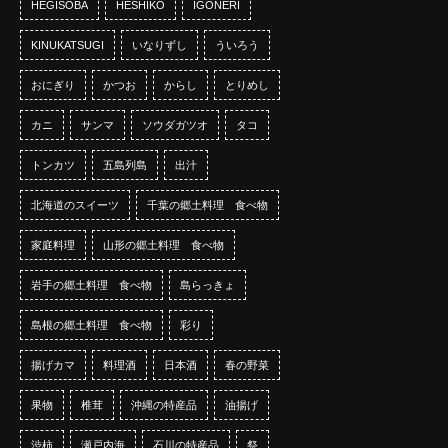
HEGISOBA
HESHIKO
IGONERI
KINUKATSUGI
いなりずし
ういろう
おにぎり
かつお
からし
とりめし
カニ
サンマ
ソウダガツオ
タコ
トンカツ
五島列島
出汁
北海道のスイーツ
千葉の郷土料理 食べ物
家庭料理
山形の郷土料理 食べ物
岩手の郷土料理 食べ物
島らっきょ
島根の郷土料理 食べ物
彩り
揚げカマ
料理酒
日本酒
春の野菜
果物
椎茸
沖縄の特産品
油揚げ
渋柿
瀬戸内海
石川の特産品
祭