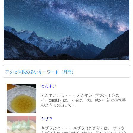
アクセス数の多いキーワード（月間）
とんすい
とんすいとは・・・ とんすい（呑水・トンス
イ・tonsui）は、 小鉢の一種。縁の一部が持ち手
のように突出して...
キザラ
キザラとは・・・ キザラ（きざら）は、 サトウ
キビ（またはテンサイ（サトウダイコン））を絞