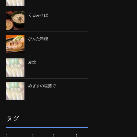
くるみそば
びんた料理
麦炊
めぎすの塩茹で
タグ