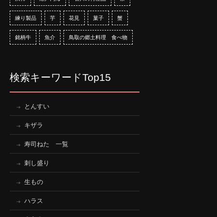
練り製品
芋
花見
菓子
蟹
銘柄牛
魚介
鳥取の郷土料理 食べ物
検索キーワードTop15
とんすい
キザラ
寿司ねた 一覧
刺し盛り
生もの
ハラス