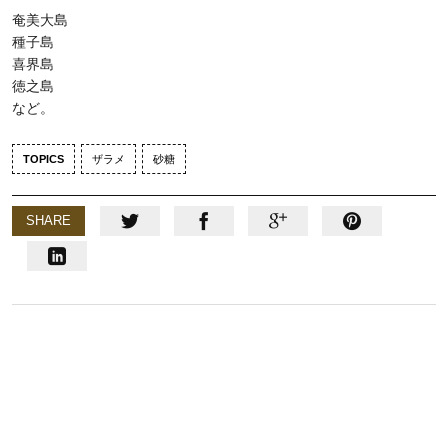
奄美大島
種子島
喜界島
徳之島
など。
TOPICS
ザラメ
砂糖
SHARE