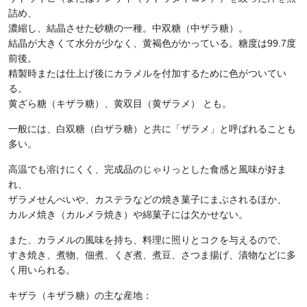
詰め、
濃縮し、結晶させた砂糖の一種。中双糖（中ザラ糖）。
結晶が大きくて水分が少なく、黄褐色がかっている。糖度は99.7度
前後。
精製時または仕上げ後にカラメルを付加するために色がついてい
る。
黄ざら糖（キザラ糖）、黄双目（黄ザラメ） とも。
一般には、白双糖（白ザラ糖）と共に「ザラメ」と呼ばれることも
多い。
高温でも溶けにくく、完成品のじゃりっとした食感と風味が好ま
れ、
ザラメせんべいや、カステラなどの焼き菓子にまぶされるほか、
カルメ焼き（カルメラ焼き）や綿菓子には欠かせない。
また、カラメルの風味を持ち、料理に照りとコクを与えるので、
すき焼き、煮物、佃煮、くぎ煮、煮豆、さつま揚げ、漬物などに多
く用いられる。
キザラ（キザラ糖）の主な産地：