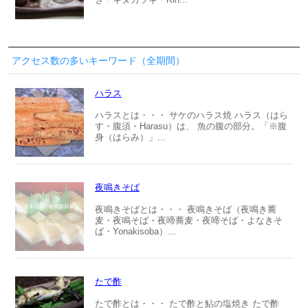
アクセス数の多いキーワード（全期間）
ハラス
ハラスとは・・・ サケのハラス焼 ハラス（はら
す・腹須・Harasu）は、 魚の腹の部分。「※腹
身（はらみ）」...
夜鳴きそば
夜鳴きそばとは・・・ 夜鳴きそば（夜鳴き蕎
麦・夜鳴そば・夜啼蕎麦・夜啼そば・よなきそ
ば・Yonakisoba）...
たで酢
たで酢とは・・・ たで酢と鮎の塩焼き たで酢