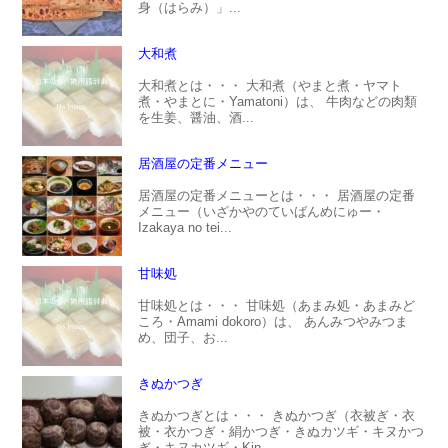
身（はらみ）」...
大和煮
大和煮とは・・・ 大和煮（やまと煮・ヤマト
煮・やまとに・Yamatoni）は、 牛肉などの肉類
を生姜、醤油、酒...
居酒屋の定番メニュー
居酒屋の定番メニューとは・・・ 居酒屋の定番
メニュー（いざかやのていばんめにゅー・
Izakaya no tei...
甘味処
甘味処とは・・・ 甘味処（あまみ処・あまみど
ころ・Amami dokoro）は、 あんみつやみつま
め、団子、お...
きぬかつぎ
きぬかつぎとは・・・ きぬかつぎ（衣被ぎ・衣
被・衣かつぎ・絹かつぎ・きぬカツギ・キヌかつ
ぎ・キヌカツギ・Kin...