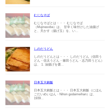
むじなそば
むじなそばとは・・・ むじなそば
（Mujinasoba）は、 甘辛く味付けした油揚げ
と、天かす（揚げ玉）を、い...
しのだうどん
しのだうどんとは・・・ しのだうどん（信田う
どん・信太うどん・篠田うどん・志乃田うどん）
は、 1. 油揚げを醤...
日本五大銘飯
日本五大銘飯とは・・・ 日本五大銘飯（にほん
ごだいめいはん・Nihon godaimeihan）は、
1939...