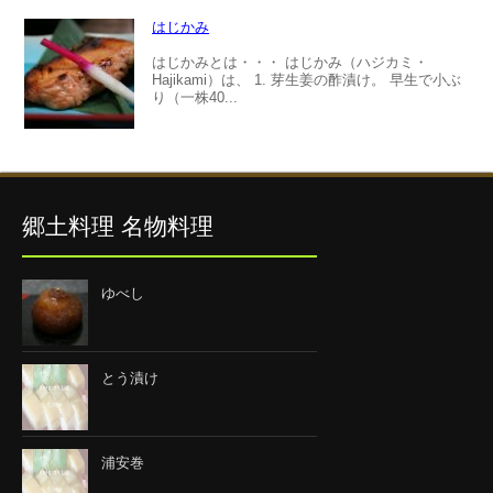
はじかみ
はじかみとは・・・ はじかみ（ハジカミ・
Hajikami）は、 1. 芽生姜の酢漬け。 早生で小ぶ
り（一株40...
郷土料理 名物料理
ゆべし
とう漬け
浦安巻