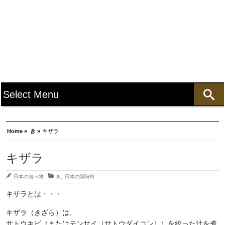
Home »
き »
キザラ
キザラ
日本の食べ物
き
,
日本の調味料
キザラとは・・・
キザラ（きざら）は、
サトウキビ（またはテンサイ（サトウダイコン））を絞った汁を煮