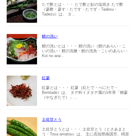
たで酢とは・・・ たで酢と鮎の塩焼き たで酢
（蓼酢・蓼す・たです・たでず・Tadesu・
Tadezu）は、 タ...
鯉の洗い
鯉の洗いとは・・・ 鯉の洗い（鯉のあらい・こ
いの洗い・鯉の洗膾・鯉の洗魚・こいのあらい・
Koi no arai...
紅蓼
紅蓼とは・・・ 紅蓼（紅たで・べにたで・
Benitade）は、 タデ科イヌタデ属の1年草「柳蓼
（やなぎたで）」...
土佐甘とう
土佐甘とうとは・・・ 土佐甘とう（とさあまと
う・Tosa amatou）は、 主に高知県南国市、梼原