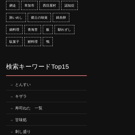
網走
草加市
西目屋村
認知症
賄いめし
郷土の味覚
錦糸卵
鍋料理
青海苔
飯
馴れずし
駄菓子
鯉料理
鴨
検索キーワードTop15
とんすい
キザラ
寿司ねた 一覧
甘味処
刺し盛り