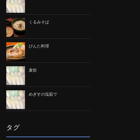
くるみそば
びんた料理
麦炊
めぎすの塩茹で
タグ