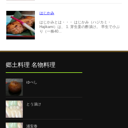
はじかみ
はじかみとは・・・ はじかみ（ハジカミ・
Hajikami）は、 1. 芽生姜の酢漬け。 早生で小ぶ
り（一株40...
郷土料理 名物料理
ゆべし
とう漬け
浦安巻