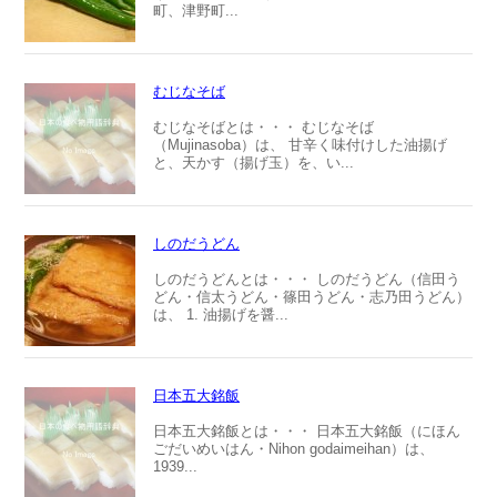
町、津野町...
むじなそば
むじなそばとは・・・ むじなそば
（Mujinasoba）は、 甘辛く味付けした油揚げ
と、天かす（揚げ玉）を、い...
しのだうどん
しのだうどんとは・・・ しのだうどん（信田う
どん・信太うどん・篠田うどん・志乃田うどん）
は、 1. 油揚げを醤...
日本五大銘飯
日本五大銘飯とは・・・ 日本五大銘飯（にほん
ごだいめいはん・Nihon godaimeihan）は、
1939...