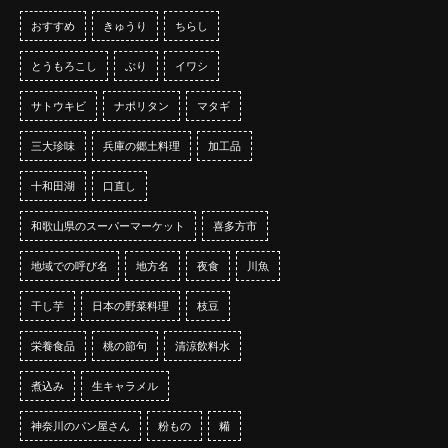
おすすめ
きゅうり
ちらし
とうもろこし
ぶり
イワシ
サトウキビ
ナポリタン
マタギ
三大珍味
兵庫の郷土料理
加工品
十和田湖
口直し
和歌山県のスーパーマーケット
喜多方市
地域での呼び名
地方名
夜食
川魚
干し芋
日本の野菜料理
枝豆
栄養食品
桃の節句
清涼飲料水
煮込み
生キャラメル
神奈川のパン屋さん
粉もの
糒