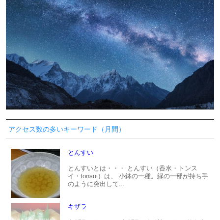
アクセス数の多いキーワード（月間）
とんすい
とんすいとは・・・ とんすい（呑水・トンス
イ・tonsui）は、 小鉢の一種。縁の一部が持ち手
のように突出して...
キザラ