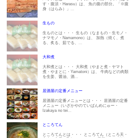
す・腹須・Harasu）は、 魚の腹の部分。「※腹
身（はらみ）」...
生もの
生ものとは・・・ 生もの（なまもの・生モノ・
ナマモノ・Namamono）は、 加熱（焼く、煮
る、炙る、茹でる、...
大和煮
大和煮とは・・・ 大和煮（やまと煮・ヤマト
煮・やまとに・Yamatoni）は、 牛肉などの肉類
を生姜、醤油、酒...
居酒屋の定番メニュー
居酒屋の定番メニューとは・・・ 居酒屋の定番
メニュー（いざかやのていばんめにゅー・
Izakaya no tei...
ところてん
ところてんとは・・・ ところてん（ところ天・