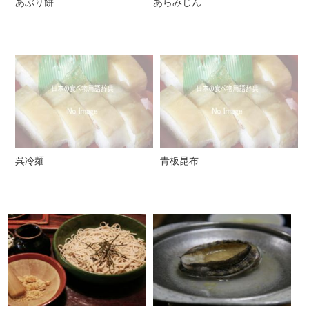
あぶり餅
あらみじん
呉冷麺
青板昆布