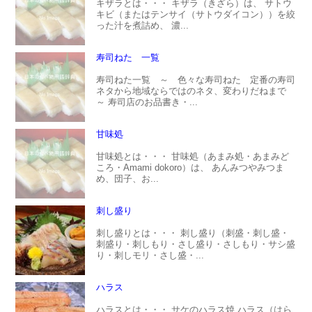
キザラとは・・・ キザラ（きざら）は、 サトウ
キビ（またはテンサイ（サトウダイコン））を絞
った汁を煮詰め、 濃...
寿司ねた 一覧
寿司ねた一覧 ～ 色々な寿司ねた 定番の寿司
ネタから地域ならではのネタ、変わりだねまで
～ 寿司店のお品書き・...
甘味処
甘味処とは・・・ 甘味処（あまみ処・あまみど
ころ・Amami dokoro）は、 あんみつやみつま
め、団子、お...
刺し盛り
刺し盛りとは・・・ 刺し盛り（刺盛・刺し盛・
刺盛り・刺しもり・さし盛り・さしもり・サシ盛
り・刺しモリ・さし盛・...
ハラス
ハラスとは・・・ サケのハラス焼 ハラス（はら