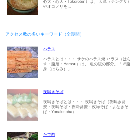
心太・心天・Tokoroten）は、 天草（テングサ）
やオゴノリを...
アクセス数の多いキーワード（全期間）
ハラス
ハラスとは・・・ サケのハラス焼 ハラス（はら
す・腹須・Harasu）は、 魚の腹の部分。「※腹
身（はらみ）」...
夜鳴きそば
夜鳴きそばとは・・・ 夜鳴きそば（夜鳴き蕎
麦・夜鳴そば・夜啼蕎麦・夜啼そば・よなきそ
ば・Yonakisoba）...
たで酢