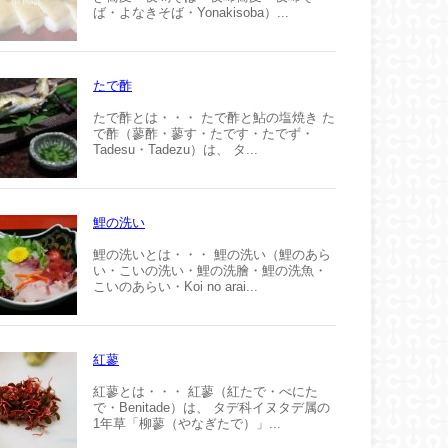
ば・よなきそば・Yonakisoba）...
たで酢
たで酢とは・・・ たで酢と鮎の塩焼き た
で酢（蓼酢・蓼す・たです・たでず・
Tadesu・Tadezu）は、 タ...
鯉の洗い
鯉の洗いとは・・・ 鯉の洗い（鯉のあら
い・こいの洗い・鯉の洗膾・鯉の洗魚・
こいのあらい・Koi no arai...
紅蓼
紅蓼とは・・・ 紅蓼（紅たで・べにた
で・Benitade）は、 タデ科イヌタデ属の
1年草「柳蓼（やなぎたで）」...