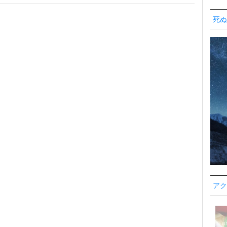
死ぬ
アク