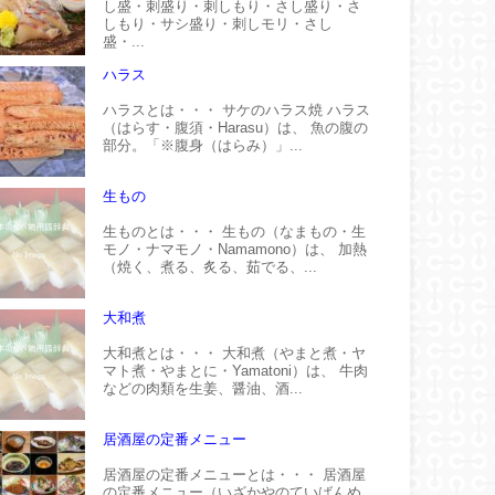
し盛・刺盛り・刺しもり・さし盛り・さ
しもり・サシ盛り・刺しモリ・さし
盛・...
ハラス
ハラスとは・・・ サケのハラス焼 ハラス
（はらす・腹須・Harasu）は、 魚の腹の
部分。「※腹身（はらみ）」...
生もの
生ものとは・・・ 生もの（なまもの・生
モノ・ナマモノ・Namamono）は、 加熱
（焼く、煮る、炙る、茹でる、...
大和煮
大和煮とは・・・ 大和煮（やまと煮・ヤ
マト煮・やまとに・Yamatoni）は、 牛肉
などの肉類を生姜、醤油、酒...
居酒屋の定番メニュー
居酒屋の定番メニューとは・・・ 居酒屋
の定番メニュー（いざかやのていばんめ