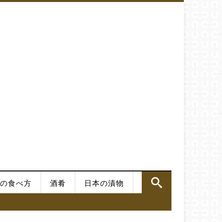
の食べ方
酒肴
日本の漬物