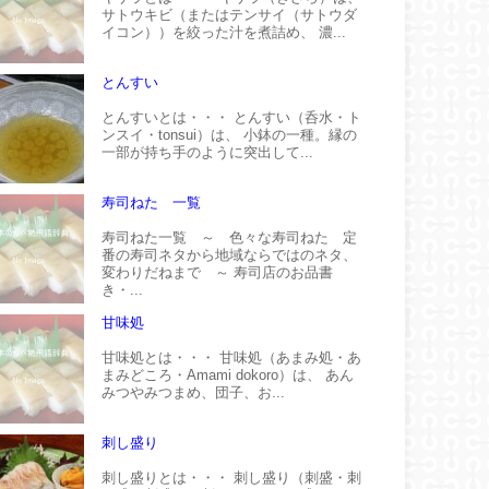
サトウキビ（またはテンサイ（サトウダ
イコン））を絞った汁を煮詰め、 濃...
とんすい
とんすいとは・・・ とんすい（呑水・ト
ンスイ・tonsui）は、 小鉢の一種。縁の
一部が持ち手のように突出して...
寿司ねた 一覧
寿司ねた一覧 ～ 色々な寿司ねた 定
番の寿司ネタから地域ならではのネタ、
変わりだねまで ～ 寿司店のお品書
き・...
甘味処
甘味処とは・・・ 甘味処（あまみ処・あ
まみどころ・Amami dokoro）は、 あん
みつやみつまめ、団子、お...
刺し盛り
刺し盛りとは・・・ 刺し盛り（刺盛・刺