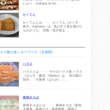
にゅー・Izakaya no tei...
かくてん
かくてんとは・・・ かくてん（かく天・
角天・Kakuten）は、魚のすり身を揚げた
もののうち、 四角（長方形ま...
セス数の多いキーワード（全期間）
ハラス
ハラスとは・・・ サケのハラス焼 ハラス
（はらす・腹須・Harasu）は、 魚の腹の
部分。「※腹身（はらみ）」...
夜鳴きそば
夜鳴きそばとは・・・ 夜鳴きそば（夜鳴
き蕎麦・夜鳴そば・夜啼蕎麦・夜啼そ