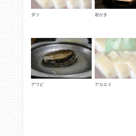
ダツ
岩がき
アワビ
アカエイ