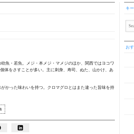
キー
おす
の幼魚・若魚。メジ・本メジ・マメジのほか、関西ではヨコワ
満の個体をさすことが多い。主に刺身、寿司、ぬた、山かけ、あ
味がかった味わいを持つ。クロマグロとはまた違った旨味を持
鮪