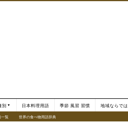
種別
日本料理用語
季節 風習 習慣
地域ならでは
語一覧
世界の食べ物用語辞典