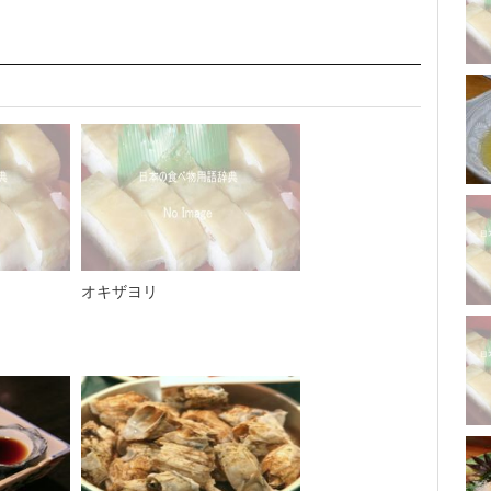
オキザヨリ