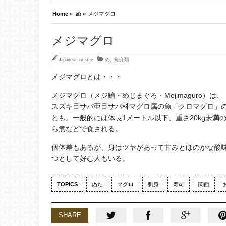
Home »
め »
メジマグロ
メジマグロ
Japanese cuisine
め
,
魚介類
メジマグロとは・・・
メジマグロ（メジ鮪・めじまぐろ・Mejimaguro）は、
スズキ目サバ亜目サバ科マグロ属の魚「クロマグロ」
とも。一般的には体長1メートル以下、重さ20kg未
ら煮などで食される。
個体差もあるが、身はツヤがあって甘みとほのかな酸
つとして好む人もいる。
TOPICS
ぬた
マグロ
刺身
寿司
関西
SHARE