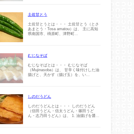
土佐甘とう
土佐甘とうとは・・・ 土佐甘とう（とさ
あまとう・Tosa amatou）は、 主に高知
県南国市、梼原町、津野町...
むじなそば
むじなそばとは・・・ むじなそば
（Mujinasoba）は、 甘辛く味付けした油
揚げと、天かす（揚げ玉）を、い...
しのだうどん
しのだうどんとは・・・ しのだうどん
（信田うどん・信太うどん・篠田うど
ん・志乃田うどん）は、 1. 油揚げを醤...