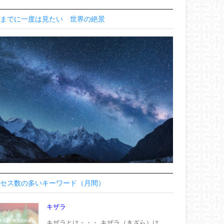
までに一度は見たい 世界の絶景
セス数の多いキーワード（月間）
キザラ
キザラとは・・・ キザラ（きざら）は、