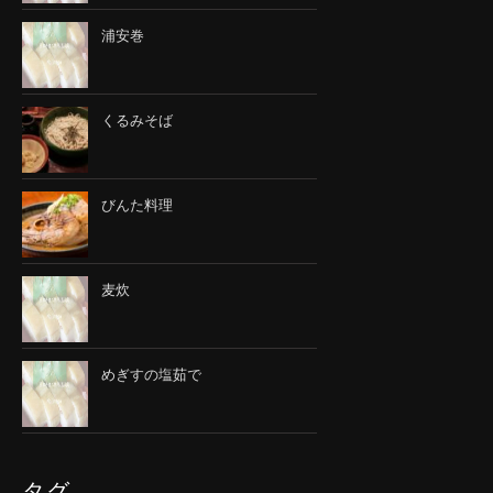
浦安巻
くるみそば
びんた料理
麦炊
めぎすの塩茹で
タグ