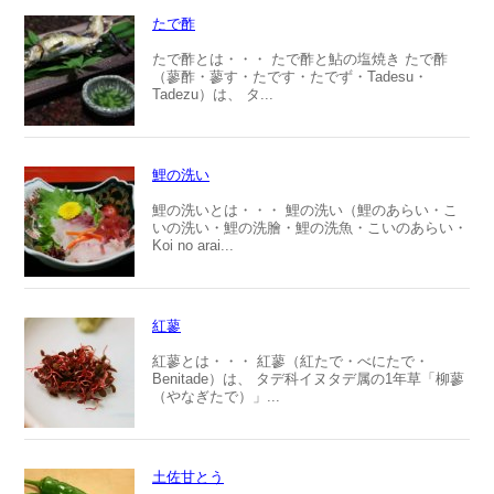
たで酢
たで酢とは・・・ たで酢と鮎の塩焼き たで酢
（蓼酢・蓼す・たです・たでず・Tadesu・
Tadezu）は、 タ...
鯉の洗い
鯉の洗いとは・・・ 鯉の洗い（鯉のあらい・こ
いの洗い・鯉の洗膾・鯉の洗魚・こいのあらい・
Koi no arai...
紅蓼
紅蓼とは・・・ 紅蓼（紅たで・べにたで・
Benitade）は、 タデ科イヌタデ属の1年草「柳蓼
（やなぎたで）」...
土佐甘とう