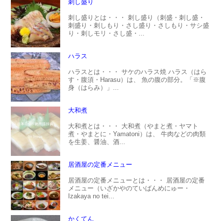
刺し盛り
刺し盛りとは・・・ 刺し盛り（刺盛・刺し盛・
刺盛り・刺しもり・さし盛り・さしもり・サシ盛
り・刺しモリ・さし盛・...
ハラス
ハラスとは・・・ サケのハラス焼 ハラス（はら
す・腹須・Harasu）は、 魚の腹の部分。「※腹
身（はらみ）」...
大和煮
大和煮とは・・・ 大和煮（やまと煮・ヤマト
煮・やまとに・Yamatoni）は、 牛肉などの肉類
を生姜、醤油、酒...
居酒屋の定番メニュー
居酒屋の定番メニューとは・・・ 居酒屋の定番
メニュー（いざかやのていばんめにゅー・
Izakaya no tei...
かくてん