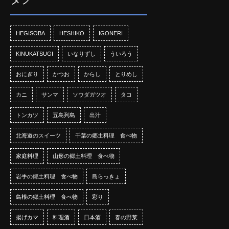
HEGISOBA
HESHIKO
IGONERI
KINUKATSUGI
いなりずし
ういろう
おにぎり
かつお
からし
とりめし
カニ
サンマ
ソウダガツオ
タコ
トンカツ
五島列島
出汁
北海道のスイーツ
千葉の郷土料理 食べ物
家庭料理
山形の郷土料理 食べ物
岩手の郷土料理 食べ物
島らっきょ
島根の郷土料理 食べ物
彩り
揚げカマ
料理酒
日本酒
春の野菜