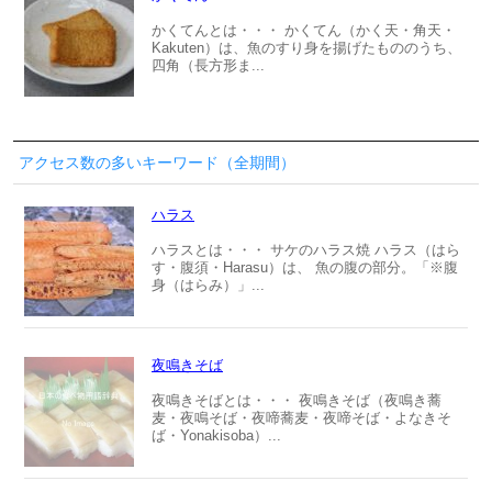
かくてんとは・・・ かくてん（かく天・角天・
Kakuten）は、魚のすり身を揚げたもののうち、
四角（長方形ま...
アクセス数の多いキーワード（全期間）
ハラス
ハラスとは・・・ サケのハラス焼 ハラス（はら
す・腹須・Harasu）は、 魚の腹の部分。「※腹
身（はらみ）」...
夜鳴きそば
夜鳴きそばとは・・・ 夜鳴きそば（夜鳴き蕎
麦・夜鳴そば・夜啼蕎麦・夜啼そば・よなきそ
ば・Yonakisoba）...