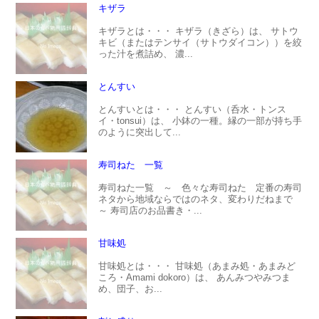
キザラ
キザラとは・・・ キザラ（きざら）は、 サトウ
キビ（またはテンサイ（サトウダイコン））を絞
った汁を煮詰め、 濃...
とんすい
とんすいとは・・・ とんすい（呑水・トンス
イ・tonsui）は、 小鉢の一種。縁の一部が持ち手
のように突出して...
寿司ねた 一覧
寿司ねた一覧 ～ 色々な寿司ねた 定番の寿司
ネタから地域ならではのネタ、変わりだねまで
～ 寿司店のお品書き・...
甘味処
甘味処とは・・・ 甘味処（あまみ処・あまみど
ころ・Amami dokoro）は、 あんみつやみつま
め、団子、お...