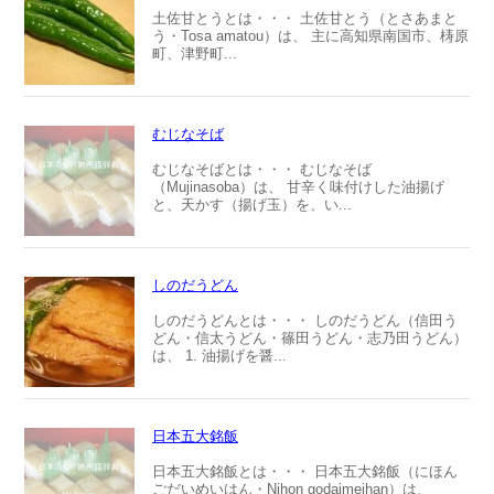
土佐甘とうとは・・・ 土佐甘とう（とさあまと
う・Tosa amatou）は、 主に高知県南国市、梼原
町、津野町...
むじなそば
むじなそばとは・・・ むじなそば
（Mujinasoba）は、 甘辛く味付けした油揚げ
と、天かす（揚げ玉）を、い...
しのだうどん
しのだうどんとは・・・ しのだうどん（信田う
どん・信太うどん・篠田うどん・志乃田うどん）
は、 1. 油揚げを醤...
日本五大銘飯
日本五大銘飯とは・・・ 日本五大銘飯（にほん
ごだいめいはん・Nihon godaimeihan）は、