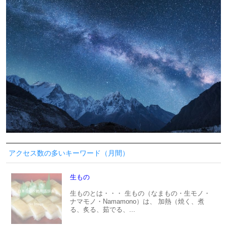
アクセス数の多いキーワード（月間）
生もの
生ものとは・・・ 生もの（なまもの・生モノ・
ナマモノ・Namamono）は、 加熱（焼く、煮
る、炙る、茹でる、...