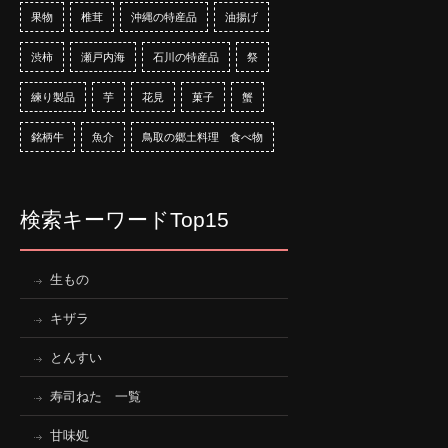
果物
椎茸
沖縄の特産品
油揚げ
渋柿
瀬戸内海
石川の特産品
祭
練り製品
芋
花見
菓子
蟹
銘柄牛
魚介
鳥取の郷土料理 食べ物
検索キーワードTop15
生もの
キザラ
とんすい
寿司ねた 一覧
甘味処