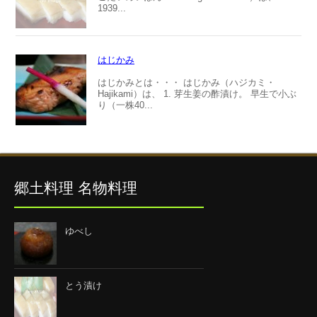
1939...
はじかみ
はじかみとは・・・ はじかみ（ハジカミ・
Hajikami）は、 1. 芽生姜の酢漬け。 早生で小ぶ
り（一株40...
郷土料理 名物料理
ゆべし
とう漬け