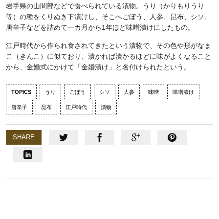
岩手県の山間部などで食べられている漬物。うり（かりもりうり
等）の種をくりぬき下漬けし、そこへごぼう、人参、昆布、シソ、
唐辛子などを詰めて一カ月から1年ほど味噌漬けにしたもの。
江戸時代から作られ食されてきたという漬物で、その色や形がなま
こ（きんこ）に似ており、漬かれば漬かるほどに味がよくなること
から、金婚式にかけて「金婚漬け」と名付けられたという。
TOPICS
うり
ごぼう
シソ
人参
味噌
味噌漬け
唐辛子
昆布
江戸時代
漬物
SHARE