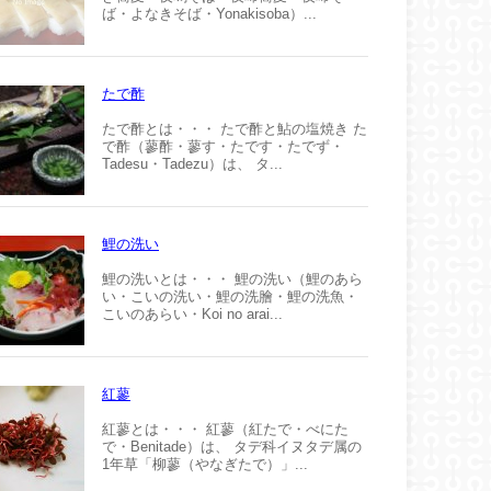
ば・よなきそば・Yonakisoba）...
たで酢
たで酢とは・・・ たで酢と鮎の塩焼き た
で酢（蓼酢・蓼す・たです・たでず・
Tadesu・Tadezu）は、 タ...
鯉の洗い
鯉の洗いとは・・・ 鯉の洗い（鯉のあら
い・こいの洗い・鯉の洗膾・鯉の洗魚・
こいのあらい・Koi no arai...
紅蓼
紅蓼とは・・・ 紅蓼（紅たで・べにた
で・Benitade）は、 タデ科イヌタデ属の
1年草「柳蓼（やなぎたで）」...