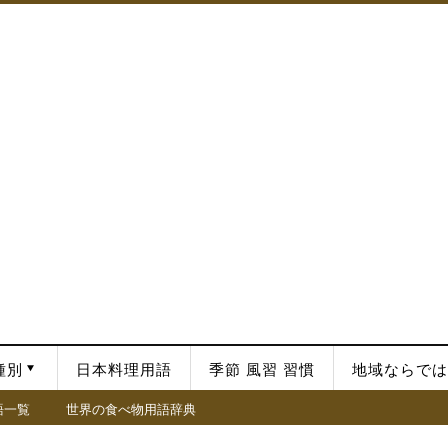
種別
日本料理用語
季節 風習 習慣
地域ならでは
語一覧
世界の食べ物用語辞典