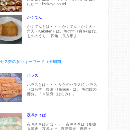
にゅー・Izakaya no tei...
かくてん
かくてんとは・・・ かくてん（かく天・
角天・Kakuten）は、魚のすり身を揚げた
もののうち、 四角（長方形ま...
セス数の多いキーワード（全期間）
ハラス
ハラスとは・・・ サケのハラス焼 ハラス
（はらす・腹須・Harasu）は、 魚の腹の
部分。「※腹身（はらみ）」...
夜鳴きそば
夜鳴きそばとは・・・ 夜鳴きそば（夜鳴
き蕎麦・夜鳴そば・夜啼蕎麦・夜啼そ