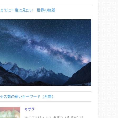
までに一度は見たい 世界の絶景
セス数の多いキーワード（月間）
キザラ
キザラとは・・・ キザラ（きざら）は、