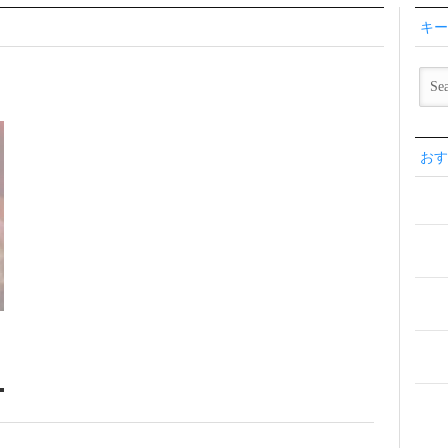
キー
おす