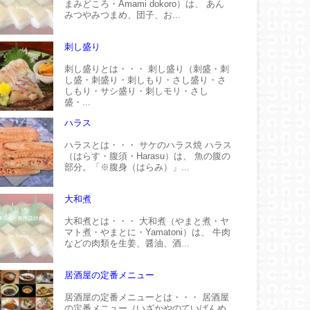
まみどころ・Amami dokoro）は、 あん
みつやみつまめ、団子、お...
刺し盛り
刺し盛りとは・・・ 刺し盛り（刺盛・刺
し盛・刺盛り・刺しもり・さし盛り・さ
しもり・サシ盛り・刺しモリ・さし
盛・...
ハラス
ハラスとは・・・ サケのハラス焼 ハラス
（はらす・腹須・Harasu）は、 魚の腹の
部分。「※腹身（はらみ）」...
大和煮
大和煮とは・・・ 大和煮（やまと煮・ヤ
マト煮・やまとに・Yamatoni）は、 牛肉
などの肉類を生姜、醤油、酒...
居酒屋の定番メニュー
居酒屋の定番メニューとは・・・ 居酒屋
の定番メニュー（いざかやのていばんめ