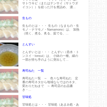
サトウキビ（またはテンサイ（サトウダ
イコン））を絞った汁を煮詰め、 濃...
生もの
生ものとは・・・ 生もの（なまもの・生
モノ・ナマモノ・Namamono）は、 加熱
（焼く、煮る、炙る、茹でる、...
とんすい
とんすいとは・・・ とんすい（呑水・ト
ンスイ・tonsui）は、 小鉢の一種。縁の
一部が持ち手のように突出して...
寿司ねた 一覧
寿司ねた一覧 ～ 色々な寿司ねた 定
番の寿司ネタから地域ならではのネタ、
変わりだねまで ～ 寿司店のお品書
き・...
甘味処
甘味処とは・・・ 甘味処（あまみ処・あ