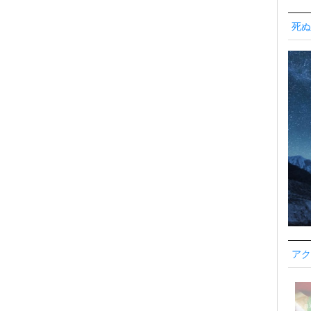
死ぬ
アク