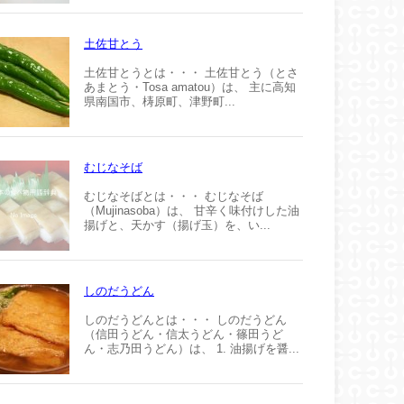
土佐甘とう
土佐甘とうとは・・・ 土佐甘とう（とさ
あまとう・Tosa amatou）は、 主に高知
県南国市、梼原町、津野町...
むじなそば
むじなそばとは・・・ むじなそば
（Mujinasoba）は、 甘辛く味付けした油
揚げと、天かす（揚げ玉）を、い...
しのだうどん
しのだうどんとは・・・ しのだうどん
（信田うどん・信太うどん・篠田うど
ん・志乃田うどん）は、 1. 油揚げを醤...