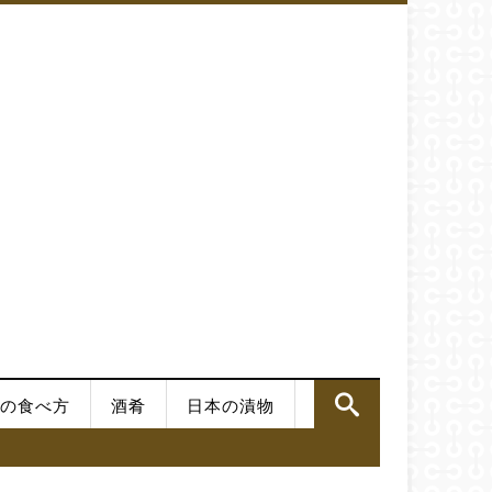
の食べ方
酒肴
日本の漬物