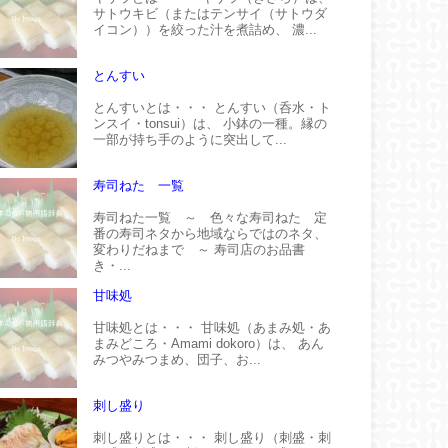
サトウキビ（またはテンサイ（サトウダ
イコン））を絞った汁を煮詰め、 濃...
とんすい
とんすいとは・・・ とんすい（呑水・ト
ンスイ・tonsui）は、 小鉢の一種。縁の
一部が持ち手のように突出して...
寿司ねた 一覧
寿司ねた一覧 ～ 色々な寿司ねた 定
番の寿司ネタから地域ならではのネタ、
変わりだねまで ～ 寿司店のお品書
き・...
甘味処
甘味処とは・・・ 甘味処（あまみ処・あ
まみどころ・Amami dokoro）は、 あん
みつやみつまめ、団子、お...
刺し盛り
刺し盛りとは・・・ 刺し盛り（刺盛・刺