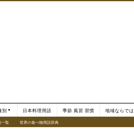
種別
日本料理用語
季節 風習 習慣
地域ならでは
語一覧
世界の食べ物用語辞典