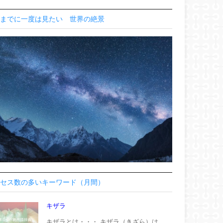
までに一度は見たい 世界の絶景
セス数の多いキーワード（月間）
キザラ
キザラとは・・・ キザラ（きざら）は、