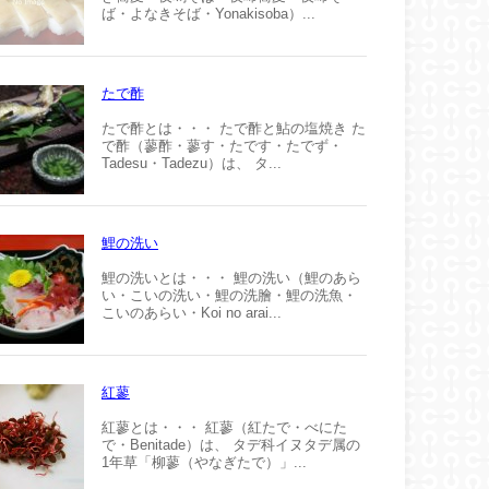
ば・よなきそば・Yonakisoba）...
たで酢
たで酢とは・・・ たで酢と鮎の塩焼き た
で酢（蓼酢・蓼す・たです・たでず・
Tadesu・Tadezu）は、 タ...
鯉の洗い
鯉の洗いとは・・・ 鯉の洗い（鯉のあら
い・こいの洗い・鯉の洗膾・鯉の洗魚・
こいのあらい・Koi no arai...
紅蓼
紅蓼とは・・・ 紅蓼（紅たで・べにた
で・Benitade）は、 タデ科イヌタデ属の
1年草「柳蓼（やなぎたで）」...