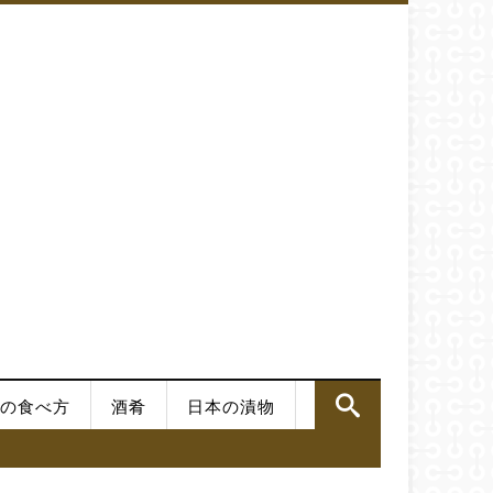
の食べ方
酒肴
日本の漬物