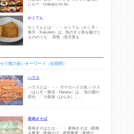
にゅー・Izakaya no tei...
かくてん
かくてんとは・・・ かくてん（かく天・
角天・Kakuten）は、魚のすり身を揚げた
もののうち、 四角（長方形ま...
セス数の多いキーワード（全期間）
ハラス
ハラスとは・・・ サケのハラス焼 ハラス
（はらす・腹須・Harasu）は、 魚の腹の
部分。「※腹身（はらみ）」...
夜鳴きそば
夜鳴きそばとは・・・ 夜鳴きそば（夜鳴
き蕎麦・夜鳴そば・夜啼蕎麦・夜啼そ