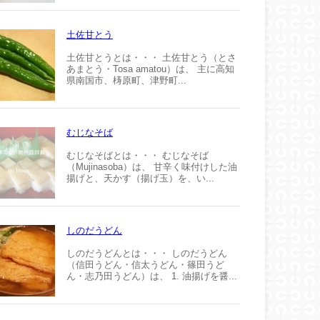
土佐甘とう
土佐甘とうとは・・・ 土佐甘とう（とさ
あまとう・Tosa amatou）は、 主に高知
県南国市、梼原町、津野町...
むじなそば
むじなそばとは・・・ むじなそば
（Mujinasoba）は、 甘辛く味付けした油
揚げと、天かす（揚げ玉）を、い...
しのだうどん
しのだうどんとは・・・ しのだうどん
（信田うどん・信太うどん・篠田うど
ん・志乃田うどん）は、 1. 油揚げを醤...