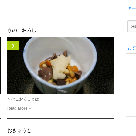
キー
きのこおろし
き
おす
きのこおろしとは・・・ ...
Read More »
おきゅうと