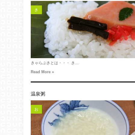
き
きゃらぶきとは・・・ き...
Read More »
温泉粥
お