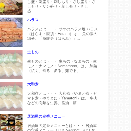
し盛・刺盛り・刺しもり・さし盛り・さ
しもり・サシ盛り・刺しモリ・さし
盛・...
ハラス
ハラスとは・・・ サケのハラス焼 ハラス
（はらす・腹須・Harasu）は、 魚の腹の
部分。「※腹身（はらみ）」...
生もの
生ものとは・・・ 生もの（なまもの・生
モノ・ナマモノ・Namamono）は、 加熱
（焼く、煮る、炙る、茹でる、...
大和煮
大和煮とは・・・ 大和煮（やまと煮・ヤ
マト煮・やまとに・Yamatoni）は、 牛肉
などの肉類を生姜、醤油、酒...
居酒屋の定番メニュー
居酒屋の定番メニューとは・・・ 居酒屋
の定番メニュー（いざかやのていばんめ