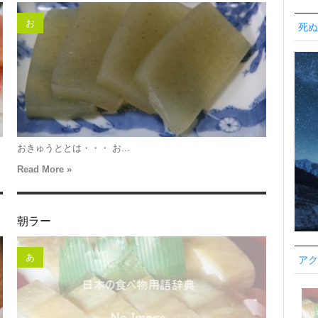
お
死ぬ
おきゅうととは・・・ お...
Read More »
朝ラー
あ
アク