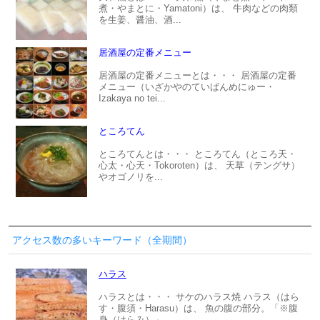
煮・やまとに・Yamatoni）は、 牛肉などの肉類
を生姜、醤油、酒...
居酒屋の定番メニュー
居酒屋の定番メニューとは・・・ 居酒屋の定番
メニュー（いざかやのていばんめにゅー・
Izakaya no tei...
ところてん
ところてんとは・・・ ところてん（ところ天・
心太・心天・Tokoroten）は、 天草（テングサ）
やオゴノリを...
アクセス数の多いキーワード（全期間）
ハラス
ハラスとは・・・ サケのハラス焼 ハラス（はら
す・腹須・Harasu）は、 魚の腹の部分。「※腹
身（はらみ）」...