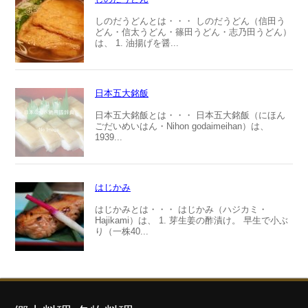
しのだうどんとは・・・ しのだうどん（信田う
どん・信太うどん・篠田うどん・志乃田うどん）
は、 1. 油揚げを醤...
日本五大銘飯
日本五大銘飯とは・・・ 日本五大銘飯（にほん
ごだいめいはん・Nihon godaimeihan）は、
1939...
はじかみ
はじかみとは・・・ はじかみ（ハジカミ・
Hajikami）は、 1. 芽生姜の酢漬け。 早生で小ぶ
り（一株40...