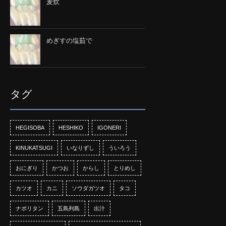
麦炊
めぎすの塩茹で
タグ
HEGISOBA
HESHIKO
IGONERI
KINUKATSUGI
いなりずし
ういろう
おにぎり
かつお
からし
とりめし
カツオ
カニ
ソウダガツオ
タコ
ナポリタン
五島列島
出汁