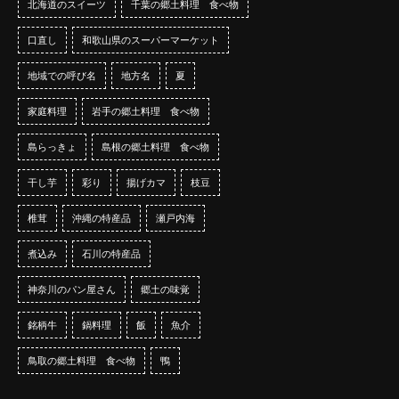
北海道のスイーツ
千葉の郷土料理 食べ物
口直し
和歌山県のスーパーマーケット
地域での呼び名
地方名
夏
家庭料理
岩手の郷土料理 食べ物
島らっきょ
島根の郷土料理 食べ物
干し芋
彩り
揚げカマ
枝豆
椎茸
沖縄の特産品
瀬戸内海
煮込み
石川の特産品
神奈川のパン屋さん
郷土の味覚
銘柄牛
鍋料理
飯
魚介
鳥取の郷土料理 食べ物
鴨