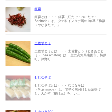
紅蓼
紅蓼とは・・・ 紅蓼（紅たで・べにたで・
Benitade）は、 タデ科イヌタデ属の1年草「柳蓼
（やなぎたで）」...
土佐甘とう
土佐甘とうとは・・・ 土佐甘とう（とさあまと
う・Tosa amatou）は、 主に高知県南国市、梼原
町、津野町...
むじなそば
むじなそばとは・・・ むじなそば
（Mujinasoba）は、 甘辛く味付けした油揚げ
と、天かす（揚げ玉）を、い...
しのだうどん