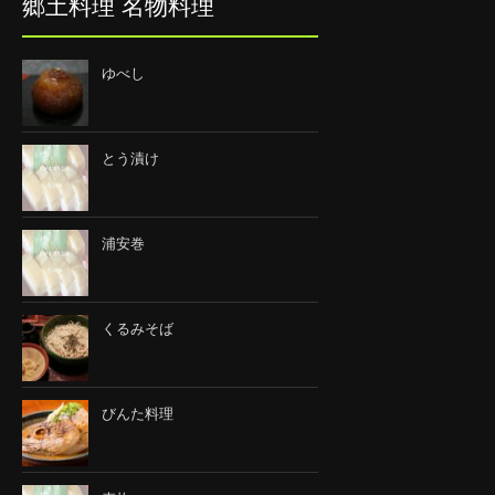
郷土料理 名物料理
ゆべし
とう漬け
浦安巻
くるみそば
びんた料理