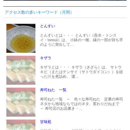
アクセス数の多いキーワード（月間）
とんすい
とんすいとは・・・ とんすい（呑水・トンス
イ・tonsui）は、 小鉢の一種。縁の一部が持ち手
のように突出して...
キザラ
キザラとは・・・ キザラ（きざら）は、 サトウ
キビ（またはテンサイ（サトウダイコン））を絞
った汁を煮詰め、 濃...
寿司ねた 一覧
寿司ねた一覧 ～ 色々な寿司ねた 定番の寿司
ネタから地域ならではのネタ、変わりだねまで
～ 寿司店のお品書き・...
甘味処