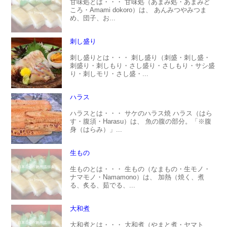
甘味処とは・・・ 甘味処（あまみ処・あまみど
ころ・Amami dokoro）は、 あんみつやみつま
め、団子、お...
刺し盛り
刺し盛りとは・・・ 刺し盛り（刺盛・刺し盛・
刺盛り・刺しもり・さし盛り・さしもり・サシ盛
り・刺しモリ・さし盛・...
ハラス
ハラスとは・・・ サケのハラス焼 ハラス（はら
す・腹須・Harasu）は、 魚の腹の部分。「※腹
身（はらみ）」...
生もの
生ものとは・・・ 生もの（なまもの・生モノ・
ナマモノ・Namamono）は、 加熱（焼く、煮
る、炙る、茹でる、...
大和煮
大和煮とは・・・ 大和煮（やまと煮・ヤマト