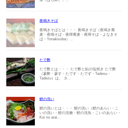
夜鳴きそば
夜鳴きそばとは・・・ 夜鳴きそば（夜鳴き蕎
麦・夜鳴そば・夜啼蕎麦・夜啼そば・よなきそ
ば・Yonakisoba）...
たで酢
たで酢とは・・・ たで酢と鮎の塩焼き たで酢
（蓼酢・蓼す・たです・たでず・Tadesu・
Tadezu）は、 タ...
鯉の洗い
鯉の洗いとは・・・ 鯉の洗い（鯉のあらい・こ
いの洗い・鯉の洗膾・鯉の洗魚・こいのあらい・
Koi no arai...