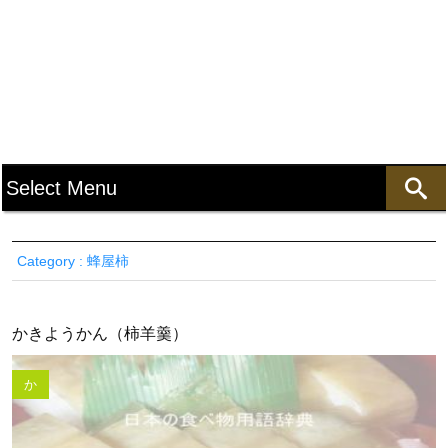
Category : 蜂屋柿
かきようかん（柿羊羹）
か