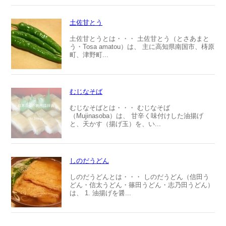
土佐甘とう
土佐甘とうとは・・・ 土佐甘とう（とさあまと
う・Tosa amatou）は、 主に高知県南国市、梼原
町、津野町...
むじなそば
むじなそばとは・・・ むじなそば
（Mujinasoba）は、 甘辛く味付けした油揚げ
と、天かす（揚げ玉）を、い...
しのだうどん
しのだうどんとは・・・ しのだうどん（信田う
どん・信太うどん・篠田うどん・志乃田うどん）
は、 1. 油揚げを醤...