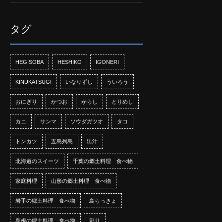
タグ
HEGISOBA
HESHIKO
IGONERI
KINUKATSUGI
いなりずし
ういろう
おにぎり
かつお
からし
とりめし
カニ
サンマ
ソウダガツオ
タコ
トンカツ
五島列島
出汁
北海道のスイーツ
千葉の郷土料理 食べ物
家庭料理
山形の郷土料理 食べ物
岩手の郷土料理 食べ物
島らっきょ
島根の郷土料理 食べ物
彩り