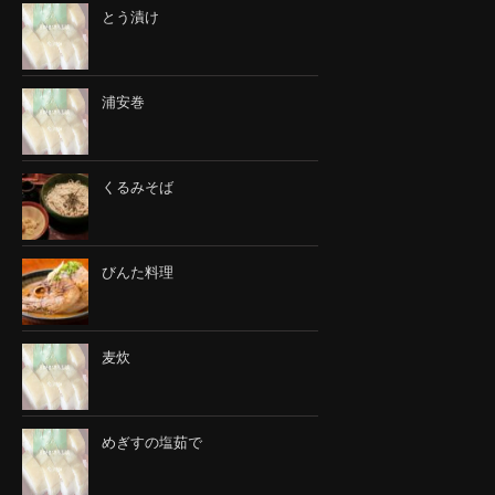
とう漬け
浦安巻
くるみそば
びんた料理
麦炊
めぎすの塩茹で