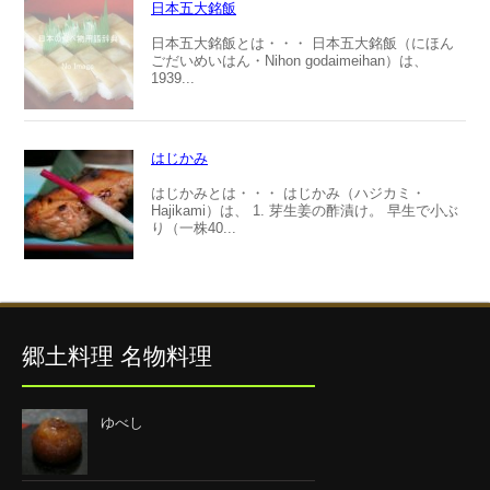
日本五大銘飯
日本五大銘飯とは・・・ 日本五大銘飯（にほん
ごだいめいはん・Nihon godaimeihan）は、
1939...
はじかみ
はじかみとは・・・ はじかみ（ハジカミ・
Hajikami）は、 1. 芽生姜の酢漬け。 早生で小ぶ
り（一株40...
郷土料理 名物料理
ゆべし