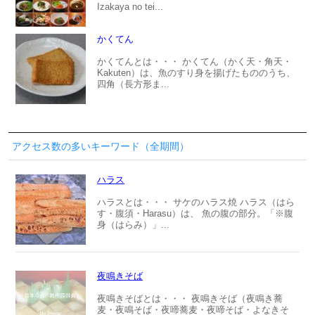
Izakaya no tei...
かくてん
かくてんとは・・・ かくてん（かく天・角天・
Kakuten）は、魚のすり身を揚げたもののうち、
四角（長方形ま...
アクセス数の多いキーワード（全期間）
ハラス
ハラスとは・・・ サケのハラス焼 ハラス（はら
す・腹須・Harasu）は、 魚の腹の部分。「※腹
身（はらみ）」...
夜鳴きそば
夜鳴きそばとは・・・ 夜鳴きそば（夜鳴き蕎
麦・夜鳴そば・夜啼蕎麦・夜啼そば・よなきそ