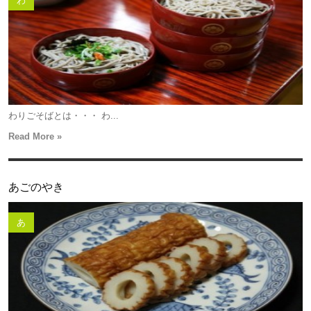
わ
わりごそばとは・・・ わ...
Read More »
あごのやき
あ