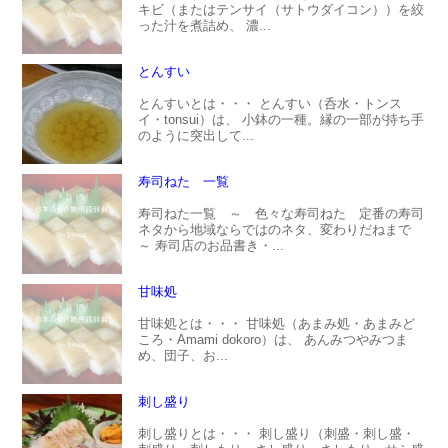
キビ（またはテンサイ（サトウダイコン））を絞
った汁を煮詰め、 濃...
とんすい
とんすいとは・・・ とんすい（呑水・トンス
イ・tonsui）は、 小鉢の一種。縁の一部が持ち手
のように突出して...
寿司ねた 一覧
寿司ねた一覧 ～ 色々な寿司ねた 定番の寿司
ネタから地域ならではのネタ、変わりだねまで
～ 寿司店のお品書き・...
甘味処
甘味処とは・・・ 甘味処（あまみ処・あまみど
ころ・Amami dokoro）は、 あんみつやみつま
め、団子、お...
刺し盛り
刺し盛りとは・・・ 刺し盛り（刺盛・刺し盛・