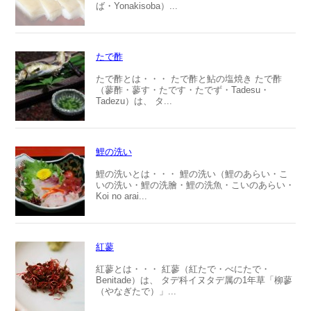
ば・Yonakisoba）...
たで酢
たで酢とは・・・ たで酢と鮎の塩焼き たで酢
（蓼酢・蓼す・たです・たでず・Tadesu・
Tadezu）は、 タ...
鯉の洗い
鯉の洗いとは・・・ 鯉の洗い（鯉のあらい・こ
いの洗い・鯉の洗膾・鯉の洗魚・こいのあらい・
Koi no arai...
紅蓼
紅蓼とは・・・ 紅蓼（紅たで・べにたで・
Benitade）は、 タデ科イヌタデ属の1年草「柳蓼
（やなぎたで）」...