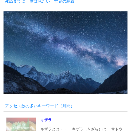
死ぬまでに一度は見たい 世界の絶景
アクセス数の多いキーワード（月間）
キザラ
キザラとは・・・ キザラ（きざら）は、 サトウ