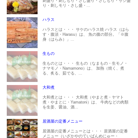
刺盛り・刺しもり・さし盛り・さしもり・サシ盛
り・刺しモリ・さし盛・...
ハラス
ハラスとは・・・ サケのハラス焼 ハラス（はら
す・腹須・Harasu）は、 魚の腹の部分。「※腹
身（はらみ）」...
生もの
生ものとは・・・ 生もの（なまもの・生モノ・
ナマモノ・Namamono）は、 加熱（焼く、煮
る、炙る、茹でる、...
大和煮
大和煮とは・・・ 大和煮（やまと煮・ヤマト
煮・やまとに・Yamatoni）は、 牛肉などの肉類
を生姜、醤油、酒...
居酒屋の定番メニュー
居酒屋の定番メニューとは・・・ 居酒屋の定番
メニュー（いざかやのていばんめにゅー・