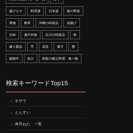
揚げカマ
料理酒
日本酒
春の野菜
果物
椎茸
沖縄の特産品
油揚げ
渋柿
瀬戸内海
石川の特産品
祭
練り製品
芋
花見
菓子
蟹
銘柄牛
魚介
鳥取の郷土料理 食べ物
検索キーワードTop15
キザラ
とんすい
寿司ねた 一覧