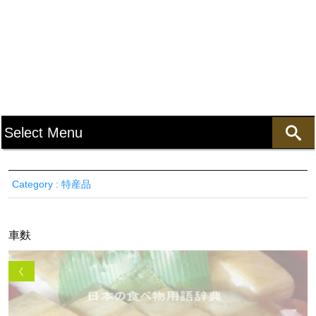
Category : 特産品
車麩
く