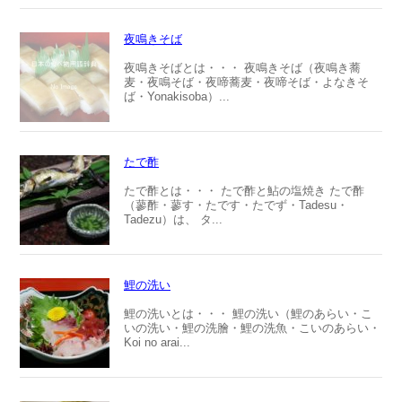
夜鳴きそば
夜鳴きそばとは・・・ 夜鳴きそば（夜鳴き蕎
麦・夜鳴そば・夜啼蕎麦・夜啼そば・よなきそ
ば・Yonakisoba）...
たで酢
たで酢とは・・・ たで酢と鮎の塩焼き たで酢
（蓼酢・蓼す・たです・たでず・Tadesu・
Tadezu）は、 タ...
鯉の洗い
鯉の洗いとは・・・ 鯉の洗い（鯉のあらい・こ
いの洗い・鯉の洗膾・鯉の洗魚・こいのあらい・
Koi no arai...