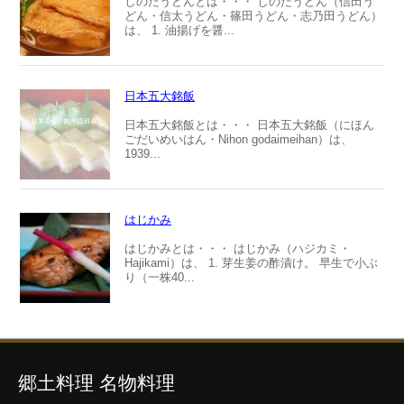
しのだうどんとは・・・ しのだうどん（信田う
どん・信太うどん・篠田うどん・志乃田うどん）
は、 1. 油揚げを醤...
日本五大銘飯
日本五大銘飯とは・・・ 日本五大銘飯（にほん
ごだいめいはん・Nihon godaimeihan）は、
1939...
はじかみ
はじかみとは・・・ はじかみ（ハジカミ・
Hajikami）は、 1. 芽生姜の酢漬け。 早生で小ぶ
り（一株40...
郷土料理 名物料理