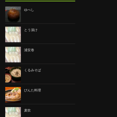
ゆべし
とう漬け
浦安巻
くるみそば
びんた料理
麦炊