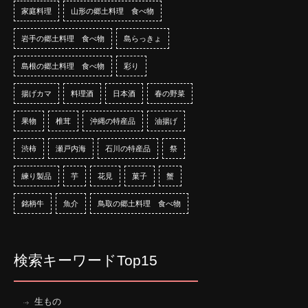
家庭料理
山形の郷土料理 食べ物
岩手の郷土料理 食べ物
島らっきょ
島根の郷土料理 食べ物
彩り
揚げカマ
料理酒
日本酒
春の野菜
果物
椎茸
沖縄の特産品
油揚げ
渋柿
瀬戸内海
石川の特産品
祭
練り製品
芋
花見
菓子
蟹
銘柄牛
魚介
鳥取の郷土料理 食べ物
検索キーワードTop15
生もの