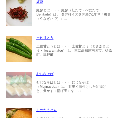
紅蓼
紅蓼とは・・・ 紅蓼（紅たで・べにたで・
Benitade）は、 タデ科イヌタデ属の1年草「柳蓼
（やなぎたで）」...
土佐甘とう
土佐甘とうとは・・・ 土佐甘とう（とさあまと
う・Tosa amatou）は、 主に高知県南国市、梼原
町、津野町...
むじなそば
むじなそばとは・・・ むじなそば
（Mujinasoba）は、 甘辛く味付けした油揚げ
と、天かす（揚げ玉）を、い...
しのだうどん