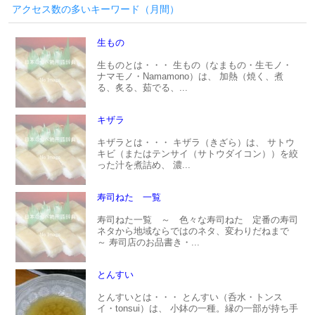
アクセス数の多いキーワード（月間）
生もの
生ものとは・・・ 生もの（なまもの・生モノ・
ナマモノ・Namamono）は、 加熱（焼く、煮
る、炙る、茹でる、...
キザラ
キザラとは・・・ キザラ（きざら）は、 サトウ
キビ（またはテンサイ（サトウダイコン））を絞
った汁を煮詰め、 濃...
寿司ねた 一覧
寿司ねた一覧 ～ 色々な寿司ねた 定番の寿司
ネタから地域ならではのネタ、変わりだねまで
～ 寿司店のお品書き・...
とんすい
とんすいとは・・・ とんすい（呑水・トンス
イ・tonsui）は、 小鉢の一種。縁の一部が持ち手