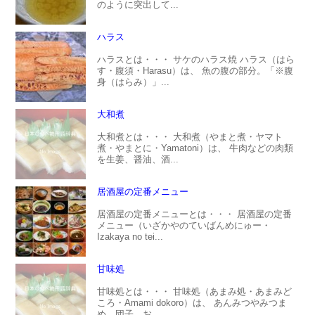
のように突出して...
ハラス
ハラスとは・・・ サケのハラス焼 ハラス（はら
す・腹須・Harasu）は、 魚の腹の部分。「※腹
身（はらみ）」...
大和煮
大和煮とは・・・ 大和煮（やまと煮・ヤマト
煮・やまとに・Yamatoni）は、 牛肉などの肉類
を生姜、醤油、酒...
居酒屋の定番メニュー
居酒屋の定番メニューとは・・・ 居酒屋の定番
メニュー（いざかやのていばんめにゅー・
Izakaya no tei...
甘味処
甘味処とは・・・ 甘味処（あまみ処・あまみど
ころ・Amami dokoro）は、 あんみつやみつま
め、団子、お...