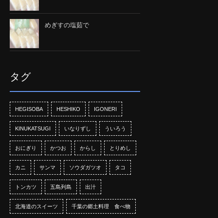
めぎすの塩茹で
タグ
HEGISOBA
HESHIKO
IGONERI
KINUKATSUGI
いなりずし
ういろう
おにぎり
かつお
からし
とりめし
カニ
サンマ
ソウダガツオ
タコ
トンカツ
五島列島
出汁
北海道のスイーツ
千葉の郷土料理 食べ物