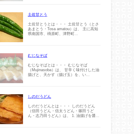
土佐甘とう
土佐甘とうとは・・・ 土佐甘とう（とさ
あまとう・Tosa amatou）は、 主に高知
県南国市、梼原町、津野町...
むじなそば
むじなそばとは・・・ むじなそば
（Mujinasoba）は、 甘辛く味付けした油
揚げと、天かす（揚げ玉）を、い...
しのだうどん
しのだうどんとは・・・ しのだうどん
（信田うどん・信太うどん・篠田うど
ん・志乃田うどん）は、 1. 油揚げを醤...