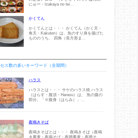
にゅー・Izakaya no tei...
かくてん
かくてんとは・・・ かくてん（かく天・
角天・Kakuten）は、魚のすり身を揚げた
もののうち、 四角（長方形ま...
セス数の多いキーワード（全期間）
ハラス
ハラスとは・・・ サケのハラス焼 ハラス
（はらす・腹須・Harasu）は、 魚の腹の
部分。「※腹身（はらみ）」...
夜鳴きそば
夜鳴きそばとは・・・ 夜鳴きそば（夜鳴
き蕎麦・夜鳴そば・夜啼蕎麦・夜啼そ