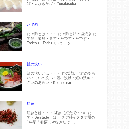
ば・よなきそば・Yonakisoba）...
たで酢
たで酢とは・・・ たで酢と鮎の塩焼き た
で酢（蓼酢・蓼す・たです・たでず・
Tadesu・Tadezu）は、 タ...
鯉の洗い
鯉の洗いとは・・・ 鯉の洗い（鯉のあら
い・こいの洗い・鯉の洗膾・鯉の洗魚・
こいのあらい・Koi no arai...
紅蓼
紅蓼とは・・・ 紅蓼（紅たで・べにた
で・Benitade）は、 タデ科イヌタデ属の
1年草「柳蓼（やなぎたで）」...