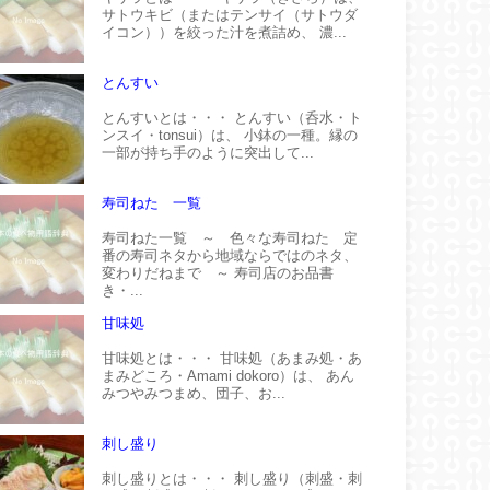
サトウキビ（またはテンサイ（サトウダ
イコン））を絞った汁を煮詰め、 濃...
とんすい
とんすいとは・・・ とんすい（呑水・ト
ンスイ・tonsui）は、 小鉢の一種。縁の
一部が持ち手のように突出して...
寿司ねた 一覧
寿司ねた一覧 ～ 色々な寿司ねた 定
番の寿司ネタから地域ならではのネタ、
変わりだねまで ～ 寿司店のお品書
き・...
甘味処
甘味処とは・・・ 甘味処（あまみ処・あ
まみどころ・Amami dokoro）は、 あん
みつやみつまめ、団子、お...
刺し盛り
刺し盛りとは・・・ 刺し盛り（刺盛・刺