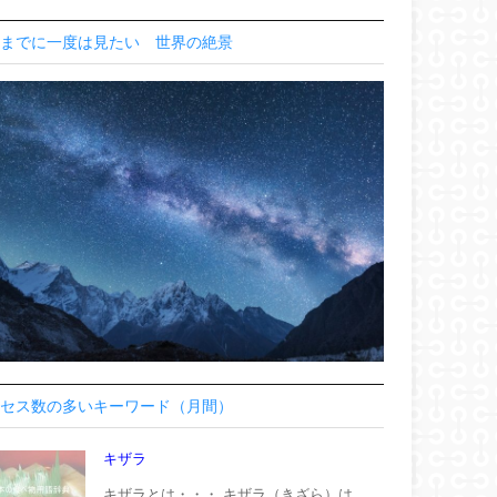
までに一度は見たい 世界の絶景
セス数の多いキーワード（月間）
キザラ
キザラとは・・・ キザラ（きざら）は、