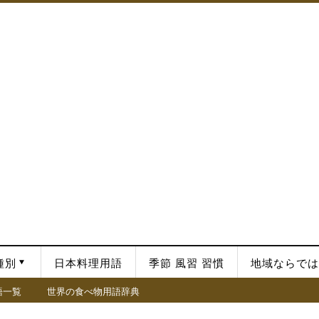
種別
日本料理用語
季節 風習 習慣
地域ならでは
語一覧
世界の食べ物用語辞典