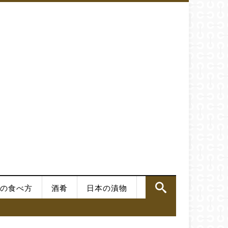
の食べ方
酒肴
日本の漬物