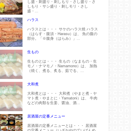
し盛・刺盛り・刺しもり・さし盛り・さ
しもり・サシ盛り・刺しモリ・さし
盛・...
ハラス
ハラスとは・・・ サケのハラス焼 ハラス
（はらす・腹須・Harasu）は、 魚の腹の
部分。「※腹身（はらみ）」...
生もの
生ものとは・・・ 生もの（なまもの・生
モノ・ナマモノ・Namamono）は、 加熱
（焼く、煮る、炙る、茹でる、...
大和煮
大和煮とは・・・ 大和煮（やまと煮・ヤ
マト煮・やまとに・Yamatoni）は、 牛肉
などの肉類を生姜、醤油、酒...
居酒屋の定番メニュー
居酒屋の定番メニューとは・・・ 居酒屋
の定番メニュー（いざかやのていばんめ