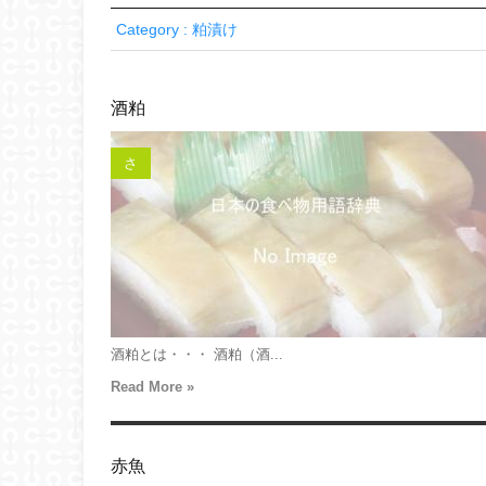
Category : 粕漬け
酒粕
さ
酒粕とは・・・ 酒粕（酒...
Read More »
赤魚