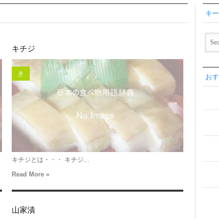
キー
キチジ
き
おす
キチジとは・・・ キチジ...
Read More »
山家漬