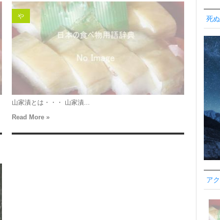
や
死ぬ
山家漬とは・・・ 山家漬...
Read More »
アク